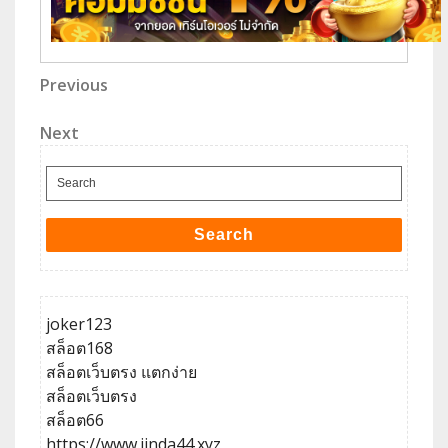
แนะแนว
Previous
Previous
Post
เรื่อง
Next
Next
Post
Search
for:
Search
joker123
สล็อต168
สล็อตเว็บตรง แตกง่าย
สล็อตเว็บตรง
สล็อต66
https://www.jinda44.xyz