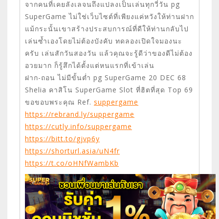
จากคนที่เคยลังเลจนถึงแปลงเป็นเล่นทุกวี่วัน pg
SuperGame ไม่ใช่เว็บไซต์ที่เพียงแค่หวังให้ท่านฝาก
แม้กระนั้นเขาสร้างประสบการณ์ที่ดีให้ท่านกลับไป
เล่นซ้ำเองโดยไม่ต้องบังคับ ทดลองเปิดใจมองนะ
ครับ เล่นสักวันสองวัน แล้วคุณจะรู้ดีว่าของดีไม่ต้อง
อวยมาก ก็รู้สึกได้ตั้งแต่หนแรกที่เข้าเล่น
ฝาก-ถอน ไม่มีขั้นต่ำ pg SuperGame 20 DEC 68
Shelia คาสิโน SuperGame Slot ที่ฮิตที่สุด Top 69
ขอขอบพระคุณ Ref.
suppergame
https://rebrand.ly/suppergame
https://cutly.info/suppergame
https://bitt.to/gjvp6y
https://shorturl.asia/uN4fr
https://t.co/oHNfWambKb