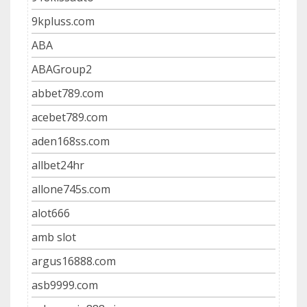
9kpluss.com
ABA
ABAGroup2
abbet789.com
acebet789.com
aden168ss.com
allbet24hr
allone745s.com
alot666
amb slot
argus16888.com
asb9999.com