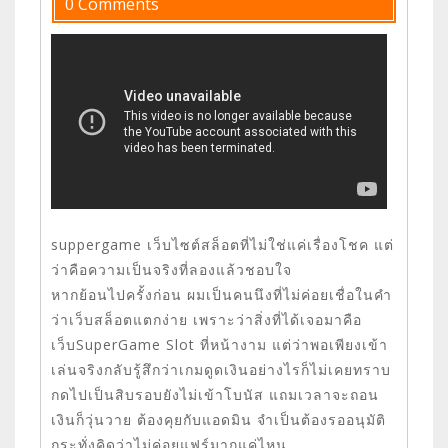
0 Comments
suppergame เว็บไซต์สล็อตที่ไม่ใช่แค่เรื่องโชค แต่
ว่าคือความเป็นจริงที่ลองแล้วชอบใจ
หากย้อนไปครั้งก่อน ผมเป็นคนนึงที่ไม่ค่อยเชื่อในคำ
ว่าเว็บสล็อตแตกง่าย เพราะว่าสิ่งที่ได้เจอมาคือ
เว็บSuperGame Slot ที่หน้างาม แต่ว่าพอเพียงเข้า
เล่นจริงกลับรู้สึกว่าเกมดูดเงินอย่างไรก็ไม่เคยทราบ
กดไปเป็นสิบรอบยังไม่เข้าโบนัส แถมเวลาจะถอน
เงินก็วุ่นวาย ต้องคุยกับแอดมิน จำเป็นต้องรออนุมัติ
กระทั่งคิดว่าไม่ค่อยแฟร์มากแค่ไหน