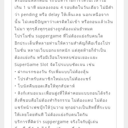
หรือถอนหลักหมื่น ระบบทำรายการให้ในเวลาไม่
เกิน 1 นาที ผมลองถอน 4 รอบติดในวันเดียว ไม่มีคำ
ว่า pending หรือ delay ให้เห็นเลย นอกเหนือจาก
นั้น ไม่เคยมีปัญหาว่าเครดิตไม่เข้า หรือถอนแล้วเงิน
ไม่มา ทุกๆสิ่งทุกๆอย่างถูกต้องแม่นยำหมด
โปรโมชั่น suppergame ที่ไม่ต้องแย่งกับคนใด
อีกประเด็นที่หลายท่านให้ความสำคัญก็คือเรื่องโปร
โมชั่น หลายเว็บบอกแจกหนัก แต่สุดท้ายก็จำเป็น
ต้องแย่งกัน หรือมีเงื่อนไขหลบซ่อนเยอะแยะ
SuperGame Slot จัดโปรแบบชัดเจน เช่น
• ฝากแรกของวัน รับเพิ่มแบบไม่ต้องลุ้น
• โปรสำหรับสมาชิกใหม่แบบไม่ต้องแชร์
• โบนัสคืนยอดเสียให้ทุกสัปดาห์
• ลิงก์เสนอแนะเพื่อนฝูงที่ให้ค่าคอมแบบถอนได้จริง
สิ่งที่ชอบคือไม่ต้องทำกิจกรรม ไม่ต้องแคป ไม่ต้อง
แชร์หน้าเฟซบุ๊กให้วุ่นวาย ทุกอย่างเป็นสิทธิ์ที่ระบบ
ให้เลยโดยทันที ไม่ต้องแย่งกับคนใดกัน
บริการที่คิดว่า suppergame จริงใจกับผู้เล่น