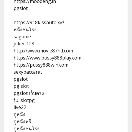
https://moodeng.in
pgslot
https://918kissauto.xyz
หนังชนโรง
sagame
joker 123
http://www.movie87hd.com
https://www.pussy888play.com
https://pussy888win.com
sexybaccarat
pgslot
pg slot
pgslot เว็บตรง
fullslotpg
live22
ดูหนัง
ดูหนังฟรี
ดูหนังชนโรง