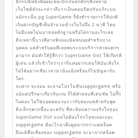
อีกกรณีหนึ่งคือผมเคยเบิกเงินตกดึกๆซึ่งหลาย
เว็บไซต์มักจะกล่าวถึงว่าเป็นตอนปิดปรับแก้ระบบ
แม้กระนั้น pg SuperGame ก็ยังทำรายการให้ปกติ
เงินฝากบัญชีเต็มจำนวนข้างในไม่ถึง 2 นาที โดย
ไม่มีแอดไม่นมาขอหลักฐานหรือไต่ถามอะไรเลย
สิ่งเหล่านี้บางทีอาจฟังมองนิดหน่อยสำหรับบาง
บุคคล แต่สำหรับผมที่เคยพบระบบบริการห่วยแตกๆ
มามาก มันทำให้รู้สึกว่า SuperGame Slot ให้เกียรติ
ผู้เล่น แล้วก็เข้าใจว่าเราก็แค่อยากเล่นให้บันเทิงใจ
ไม่ได้อยากเสียเวลามานั่งแย้งหรือแก้ไขปัญหากับ
ใคร
จะฝาก จะถอน จะถามโปรโมชั่นsuppergame หรือ
แม้แต่ปรึกษาเกี่ยวกับเกม ก็ได้คำตอบที่เด่นชัด ไม่กั๊ก
ไม่ดอง ไม่ใช่บอตตอบวนราวกับท่องบทสำหรับพูด
สิ่งเล็กๆพวกนี้ล่ะนะครับ ที่สะท้อนความจริงใจของ
SuperGame Slot แบบไม่ต้องโปรโมทเยอะแยะ
suppergame มีอะไรน่าดึงดูดมากกว่าแค่สล็อต
ถึงแม้ชื่อเสียงของ suppergame จะมาจากสล็อต