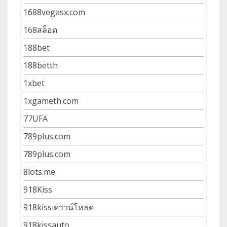
1688vegasx.com
168สล็อต
188bet
188betth
1xbet
1xgameth.com
77UFA
789plus.com
789plus.com
8lots.me
918Kiss
918kiss ดาวน์โหลด
918kissauto