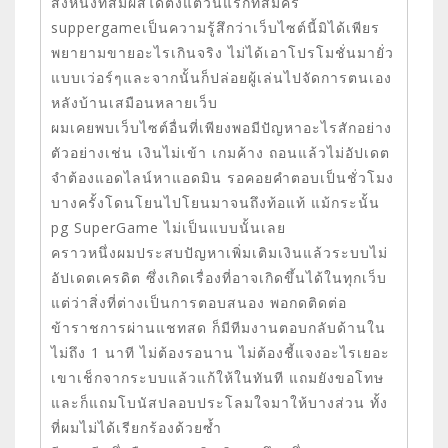
สิ่งหนึ่งที่สัมผัสได้ตั้งแต่วันแรกที่สมัคร
suppergameเป็นความรู้สึกว่าเว็บไซต์นี้มิได้เพียร
พยายามขายอะไรเกินจริง ไม่ได้เอาโปรโมชั่นมายั่ว
แบบเว่อร์ๆและจากนั้นก็ปล่อยผู้เล่นไปจัดการตนเอง
หลังบ้านเสมือนหลายเว็บ
ผมเคยพบเว็บไซต์อื่นที่เพียงพอมีปัญหาอะไรสักอย่าง
ตัวอย่างเช่น เงินไม่เข้า เกมค้าง ถอนแล้วไม่อัปเดต
จำต้องแอดไลน์หาแอดมิน รอคอยคำตอบเป็นชั่วโมง
บางครั้งโดนโยนไปโยนมาจนถึงท้อแท้ แม้กระนั้น
pg SuperGame ไม่เป็นแบบนั้นเลย
คราวหนึ่งผมประสบปัญหาเพิ่มเติมเงินแล้วระบบไม่
อัปเดตเครดิต ซึ่งเกิดเรื่องที่อาจเกิดขึ้นได้ในทุกเว็บ
แต่ว่าสิ่งที่ต่างเป็นการตอบสนอง พอกดติดต่อ
ข้าราชการผ่านแชทสด ก็มีทีมงานตอบกลับด้านใน
ไม่ถึง 1 นาที ไม่ต้องรอนาน ไม่ต้องชี้แจงอะไรเยอะ
เขาเช็กจากระบบแล้วแก้ให้ในทันที แถมยังขอโทษ
และก็แถมโบนัสปลอบประโลมใจมาให้บางส่วน ทั้ง
ที่ผมไม่ได้เรียกร้องด้วยซ้ำ