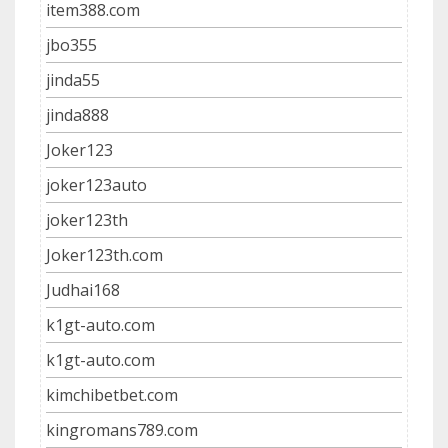
item388.com
jbo355
jinda55
jinda888
Joker123
joker123auto
joker123th
Joker123th.com
Judhai168
k1gt-auto.com
k1gt-auto.com
kimchibetbet.com
kingromans789.com