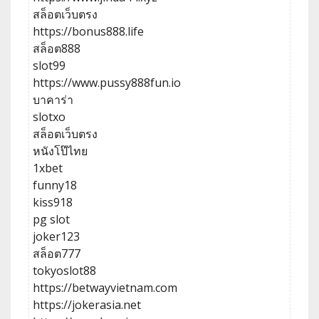
สล็อตเว็บตรง
https://bonus888.life
สล็อต888
slot99
https://www.pussy888fun.io
บาคาร่า
slotxo
สล็อตเว็บตรง
หนังโป๊ไทย
1xbet
funny18
kiss918
pg slot
joker123
สล็อต777
tokyoslot88
https://betwayvietnam.com
https://jokerasia.net