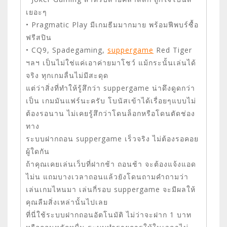
เยอะๆ
• Pragmatic Play มีเกมธีมมากมาย พร้อมฟีพบร์ซื้อ
ฟรีสปิน
• CQ9, Spadegaming,
suppergame
Red Tiger
ฯลฯ เป็นไม่ใช่แค่เอาค่ายมาโชว์ แม้กระนั้นเล่นได้
จริง ทุกเกมลื่นไม่มีสะดุด
แต่ว่าสิ่งที่ทำให้รู้สึกว่า suppergame น่าดึงดูดกว่า
เป็น เกมมันแฟร์นะครับ โบนัสเข้าได้เรื่อยๆแบบไม่
ต้องรอนาน ไม่เคยรู้สึกว่าโดนล็อกหรือโดนตัดช่อง
ทาง
ระบบฝากถอน suppergame เร็วจริง ไม่ต้องรอคอย
ผู้ใดกัน
ถ้าคุณเคยเล่นเว็บที่ฝากช้า ถอนช้า จะต้องแจ้งแอด
ไม่น แถมบางเวลาถอนแล้วยังโดนถามคำถามว่า
เล่นเกมไหนมา เล่นกี่รอบ suppergame จะมีผลให้
คุณลืมสิ่งเหล่านั้นไปเลย
ที่นี่ใช้ระบบฝากถอนอัตโนมัติ ไม่ว่าจะฝาก 1 บาท