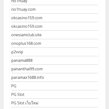
no1huay
no1huay.com
okcasino159.com
okcasino159.com
onesiamclub.site
onoplus168.com
p2vvip
panama888
pananthai99.com
paramax1688.info
PG
PG Slot
PG Slot เว็บใหม่