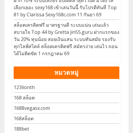
ฝาก 10% ระบบเสถียร อัปเดตล่าสุด เว็บดี มีโต๊ะให้
เลือกเยอะ sexy168 เข้าเล่นวันนี้ รับโปรดีทันที Top
81 by Clarissa Sexy168c.com 11 กันยา 69
สล็อตเครดิตฟรี มาตรฐานดี ระบบแน่น เล่นแล้ว
สบายใจ Top 44 by Gretta jin55.guru ฝากแรกของ
วัน 20% ทุนน้อย สอยเงินแสน ระบบทันสมัย รองรับ
ทุกไลฟ์สไตล์ สล็อตเครดิตฟรี สมัครง่าย เล่นไว ถอน
ได้ไม่ติดขัด 1 กรกฎาคม 69
หมวดหมู่
123lionth
168 สล็อต
1688vegasx.com
168สล็อต
188bet