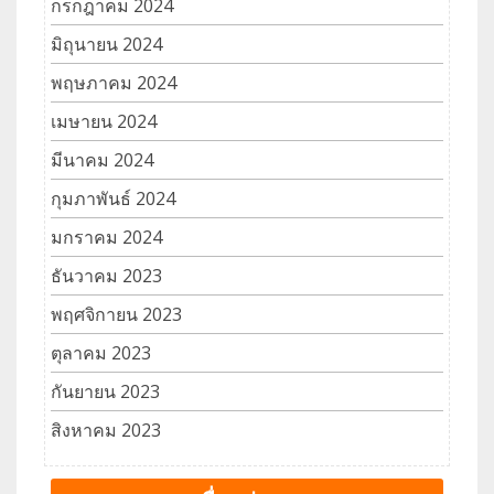
กรกฎาคม 2024
มิถุนายน 2024
พฤษภาคม 2024
เมษายน 2024
มีนาคม 2024
กุมภาพันธ์ 2024
มกราคม 2024
ธันวาคม 2023
พฤศจิกายน 2023
ตุลาคม 2023
กันยายน 2023
สิงหาคม 2023