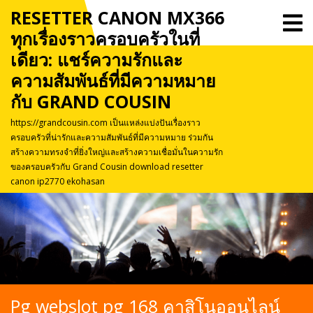
Skip
RESETTER CANON MX366
O
to
M
ทุกเรื่องราวครอบครัวในที่
content
เดียว: แชร์ความรักและ
ความสัมพันธ์ที่มีความหมาย
กับ GRAND COUSIN
https://grandcousin.com เป็นแหล่งแบ่งปันเรื่องราว
ครอบครัวที่น่ารักและความสัมพันธ์ที่มีความหมาย ร่วมกัน
สร้างความทรงจำที่ยิ่งใหญ่และสร้างความเชื่อมั่นในความรัก
ของครอบครัวกับ Grand Cousin download resetter
canon ip2770 ekohasan
Pg webslot pg 168 คาสิโนออนไลน์