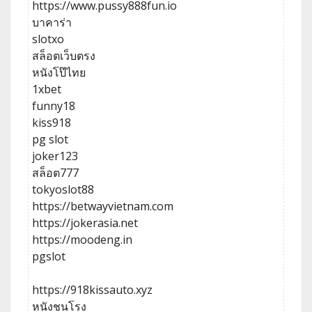
https://www.pussy888fun.io
บาคาร่า
slotxo
สล็อตเว็บตรง
หนังโป๊ไทย
1xbet
funny18
kiss918
pg slot
joker123
สล็อต777
tokyoslot88
https://betwayvietnam.com
https://jokerasia.net
https://moodeng.in
pgslot
https://918kissauto.xyz
หนังชนโรง