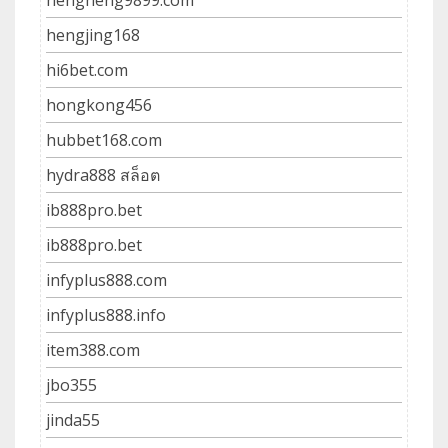
hengjing168
hi6bet.com
hongkong456
hubbet168.com
hydra888 สล็อต
ib888pro.bet
ib888pro.bet
infyplus888.com
infyplus888.info
item388.com
jbo355
jinda55