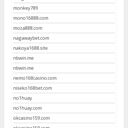
monkey789
mono16888.com
moza888.com
nagawaybet.com
nakoya1688.site
nbwin.me
nbwin.me
nemo168casino.com
niseko168bet.com
no1huay
no1huay.com
okcasino159.com
okcasino159.com