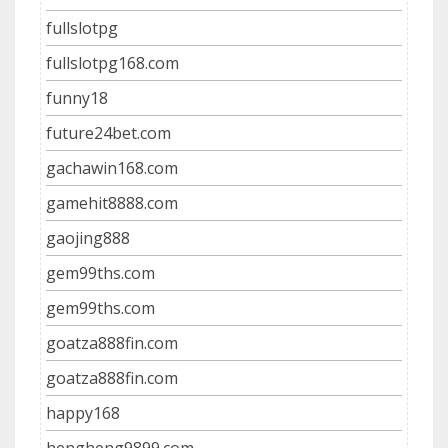
fullslotpg
fullslotpg168.com
funny18
future24bet.com
gachawin168.com
gamehit8888.com
gaojing888
gem99ths.com
gem99ths.com
goatza888fin.com
goatza888fin.com
happy168
hengheng9899.com