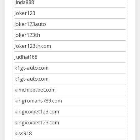
jinda888
Joker123
joker123auto
joker123th
Joker123th.com
Judhai168
k1gt-auto.com
k1gt-auto.com
kimchibetbet.com
kingromans789.com
kingxxxbet123.com
kingxxxbet123.com
kiss918