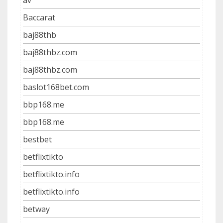
Baccarat
baj88thb
baj88thbz.com
baj88thbz.com
baslot168bet.com
bbp168.me
bbp168.me
bestbet
betflixtikto
betflixtikto.info
betflixtikto.info
betway