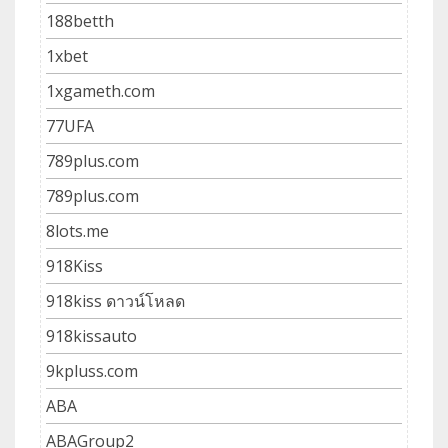
188betth
1xbet
1xgameth.com
77UFA
789plus.com
789plus.com
8lots.me
918Kiss
918kiss ดาวน์โหลด
918kissauto
9kpluss.com
ABA
ABAGroup2