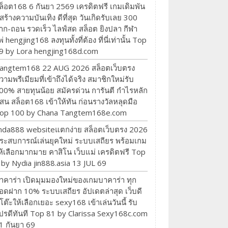
ล็อต168 6 กันยา 2569 เครดิตฟรี เกมเดิมพัน
ี่สร้างความบันเทิง ดีที่สุด วันเกิดรับเลย 300
าก-ถอน รวดเร็ว ไลฟ์สด สล็อต ยิงปลา กีฬา
พ่ hengjing168 ลงทุนทั้งที่ต้อง ที่นี่เท่านั้น Top
9 by Lora hengjing168d.com
angtem168 22 AUG 2026 สล็อตเว็บตรง
วามพรีเมียมที่เข้าถึงได้จริง สมาชิกใหม่รับ
00% สายทุนน้อย สมัครด่วน การันตี กำไรหลัก
สน สล็อต168 เข้าให้ทัน ก่อนรางวัลหลุดมือ
op 100 by Chana Tangtem168e.com
inda888 websiteแตกง่าย สล็อตเว็บตรง 2026
ระสบการณ์เล่นยุคใหม่ ระบบเสถียร พร้อมเกม
ห้เลือกมากมาย คาสิโน เว็บแม่ เครดิตฟรี Top
 by Nydia jin888.asia 13 JUL 69
าคาร่า เปิดมุมมองใหม่ของเกมบาคาร่า ทุก
อดฝาก 10% ระบบเสถียร อัปเดตล่าสุด เว็บดี
ีโต๊ะให้เลือกเยอะ sexy168 เข้าเล่นวันนี้ รับ
ปรดีทันที Top 81 by Clarissa Sexy168c.com
1 กันยา 69