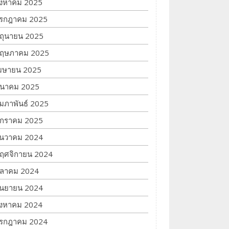
ิงหาคม 2025
รกฎาคม 2025
ิถุนายน 2025
ฤษภาคม 2025
มษายน 2025
ีนาคม 2025
ุมภาพันธ์ 2025
กราคม 2025
ันวาคม 2024
ฤศจิกายน 2024
ุลาคม 2024
ันยายน 2024
ิงหาคม 2024
รกฎาคม 2024