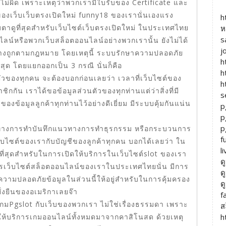
่ผิด เพราะเหตุว่าพวกเรามีใบรับของ Certificate และ
รของเว็บเว็บตรงเปิดใหม่ funny18 ของเรานั่นเองแรง
h
ตาดูที่สุดสำหรับเว็บไซต์เว็บตรงเปิดใหม่ ในประเทศไทย
ห
s
ไลน์หรือพวกเว็บสล็อตออนไลน์อย่างพวกเรานั้น ยังไม่ได้
j
ย่างถูกตามกฎหมาย โดยเหตุนี้ ระบบรักษาความปลอดภัย
h
่สุด โดยแยกออกเป็น 3 กรณี นั่นก็คือ
h
วของทุกคน จะต้องบอกก่อนเลยว่า เวลาที่เว็บไซต์ของ
h
กกัน เราได้ขอข้อมูลส่วนตัวของทุกท่านแต่ว่าสิ่งที่มี
s
องข้อมูลลูกค้าทุกท่านไว้อย่างดีเยี่ยม มีระบบคุ้มกันแน่น
p
p
p
ทางการทำบันทึกแนวทางการทำธุรกรรม หรือกระบวนการ
f
บไซต์ของเรากับบัญชีของลูกค้าทุกคน บอกได้เลยว่า ใน
l
ที่สุดสำหรับในการเปิดให้บริการในเว็บไซต์slot ของเรา
ด
การเว็บไซต์สล็อตออนไลน์ของเราในประเทศไทยนั่น มีการ
ด
กษาความปลอดภัยข้อมูลในส่วนนี้ให้อยู่สำหรับในการคุ้มครอง
ด
ยั่งยืนของอเมริกาเลยจ๊า
f
มPgslot กับเว็บของพวกเรา ไม่ใช่เรื่องธรรมดา เพราะ
ส
h
ให้บริการเกมออนไลน์ทั้งหมดมาจากคาสิโนสด ด้วยเหตุ