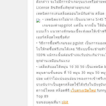
ดังกล่าว จะไม่มีการนำเกมรุนแรงหรือค่ายหย
License ลิขสิทธิ์แท้ทุกค่ายทุกเกม!
เทคนิคการเล่นสล็อตออนไลน์กับค่าย สล็อต pg
• เทคนิคแรกไม่ยาก เป็นแนวทาง 5/45 วิธ
เกมของค่ายpgslot แค่นั้น จากนั้น ให้ม
แบบเร็ว แนวทางลักษณะนี้จะส่งผลให้เข้าฟรี
เมอร์สล็อตไทยชื่อดัง!
• วิธีการซื้อฟรีเกมของ pgslot เป็นการมองหา
ไปให้กดซื้อฟรีเกมได้เลย วิธีแบบนี้จะช่วยท
100% แม้กระนั้นค่อนข้างจะรับประกันว่าจะไ
ทุกท่านเหมือนกันแรง
• เคล็ดลับออโต้หมุน 10 30 50 เป็นเทคนิค
หมุนตามขั้นตอน ที่ 10 หมุน 30 หมุน 50 หมุ
บ่อย แต่ว่าไม่แน่นอนอ่อนวของการเข้าฟรีเกม
ปวงนับว่าเป็นสูตรสล็อตใช้ได้จริงในปัจจุบันทั
ดาวน์โหลด สล็อตพีจี
เว็บตรงเปิดใหม่
funny
Top 89
ขอขอบคุณที่มา
slot