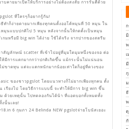
าบคายมาเปิดให้บริการอย่างไม่ต้องสงสัย การรันตีด้วย
slot ที่ใครๆก็อยากรู้กัน!
ีทำก็ง่ายดายมากเพียงทุกคนตั้งออโต้หมุนที่ 50 หมุน ใน
ก
ันหมุนแบบปกติไป 5 หมุน หลังจากนั้นให้กดตั้งเป็นหมุน
ม
เกมหรือมี big win ได้ง่าย ใช้ได้จริง จากปากของสตรีม
พ
สัญลักษณ์ scatter ที่เข้าไปอยู่ที่มุมใดมุมหนึ่งของจอ ต่อ
เ
ำให้มีการแตกมากกว่าปกติเกิดขึ้น แม้กระนั้นไม่แน่นอน
ม
ม่ขาดทุน แต่จะแตกหนักมากน้อยเท่าใดก็อยู่ที่ดวงของ
ก
 basic ของชาวpgslot โดยแนวทางก็ไม่ยากเพียงทุกคน ตั้ง
ม
น เรียงไป โดยวิธีการแบบนี้ จะทำให้มีการ big win ขึ้น
ธ
 ด้วยเหตุนั้น ไปทดลองกันได้น้า ที่แอดบอกทั้งหมดทั้ง
พ
้งนั้นเลย!
18.in 6 กุมภา 24 Belinda NEW pgslotจ่ายโบนัสเยอะ
ต
ก