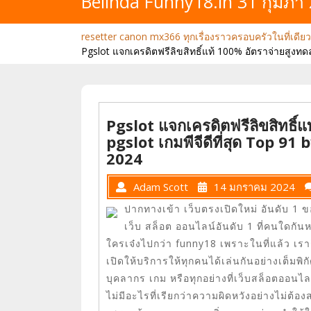
Belinda Funny18.in 31 กุมภา
resetter canon mx366 ทุกเรื่องราวครอบครัวในที่เดี
Pgslot แจกเครดิตฟรีลิขสิทธิ์แท้ 100% อัตราจ่ายสูงทดล
Pgslot แจกเครดิตฟรีลิขสิทธิ์แ
pgslot เกมพีจีดีที่สุด Top 9
2024
Adam Scott
14 มกราคม 2024
ปากทางเข้า เว็บตรงเปิดใหม่ อันดับ 1 ขอ
เว็บ สล็อต ออนไลน์อันดับ 1 ที่คนใดกัน
ใครเจ๋งไปกว่า funny18 เพราะในที่แล้ว เรา
เปิดให้บริการให้ทุกคนได้เล่นกันอย่างเต็มพิก
บุคลากร เกม หรือทุกอย่างที่เว็บสล็อตออนไลน
ไม่มีอะไรที่เรียกว่าความผิดหวังอย่างไม่ต้อง