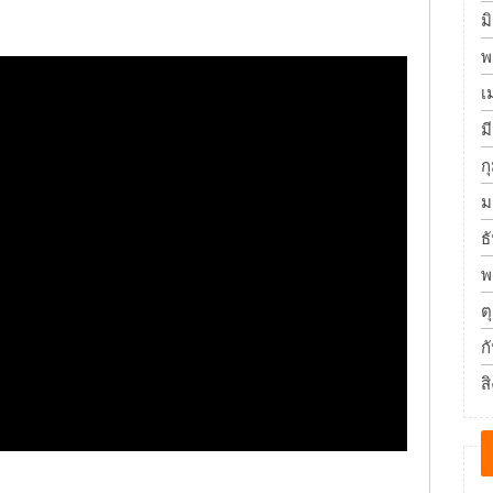
ม
พ
เ
ม
ก
ม
ธ
พ
ต
ก
ส