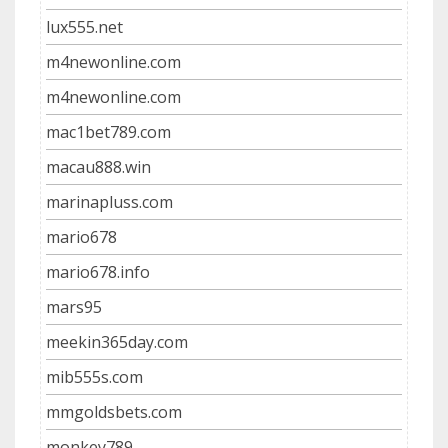
lux555.net
m4newonline.com
m4newonline.com
mac1bet789.com
macau888.win
marinapluss.com
mario678
mario678.info
mars95
meekin365day.com
mib555s.com
mmgoldsbets.com
monkey789