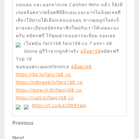
แน่นอน และนอกจากเกม Caishen Wins แล้ว ก็ยังมี
เกมสล็อตจากสล็อตพีจีอีกเยอะแยะมากไม่น้อยเลยที
เดียวให้ท่านได้เลือกเล่นแน่นอน หากคุณถูกใจล่ะก็
มาลงทะเบียนสมัครสมาชิกใหม่กับเราได้เลยนะนะ
ครับ สมัครฟรี ไร้คุณค่าขนบธรรมเนียม ลองเลย
เว็บพนัน faro168 faro168.co 7 มกรา 68
Gloria ดูรีวิวจากลูกค้าจริง
สล็อต168
สมัครฟรี
Top 18
ขอขอบพระคุณreference
สล็อต168
https://bit.ly/faro168_co
https://rebrand.ly/faro168_co
https://wow.in.th/faro168_co
https://cutt.ly/faro168_co
https://t.co/k2LfWRYaqi
แนะแนว
Previous
Previous
Post
เรื่อง
Next
Next