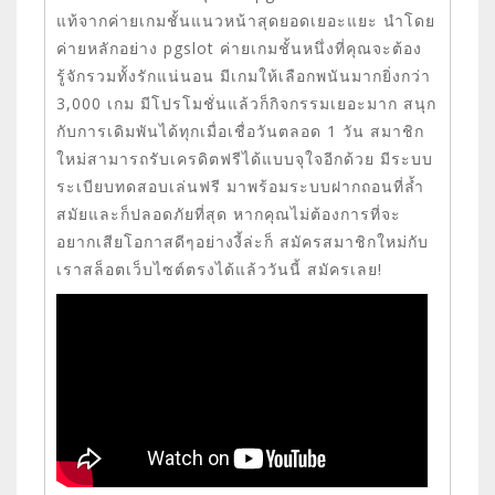
แท้จากค่ายเกมชั้นแนวหน้าสุดยอดเยอะแยะ นำโดย
ค่ายหลักอย่าง pgslot ค่ายเกมชั้นหนึ่งที่คุณจะต้อง
รู้จักรวมทั้งรักแน่นอน มีเกมให้เลือกพนันมากยิ่งกว่า
3,000 เกม มีโปรโมชั่นแล้วก็กิจกรรมเยอะมาก สนุก
กับการเดิมพันได้ทุกเมื่อเชื่อวันตลอด 1 วัน สมาชิก
ใหม่สามารถรับเครดิตฟรีได้แบบจุใจอีกด้วย มีระบบ
ระเบียบทดสอบเล่นฟรี มาพร้อมระบบฝากถอนที่ล้ำ
สมัยและก็ปลอดภัยที่สุด หากคุณไม่ต้องการที่จะ
อยากเสียโอกาสดีๆอย่างงี้ล่ะก็ สมัครสมาชิกใหม่กับ
เราสล็อตเว็บไซต์ตรงได้แล้ววันนี้ สมัครเลย!