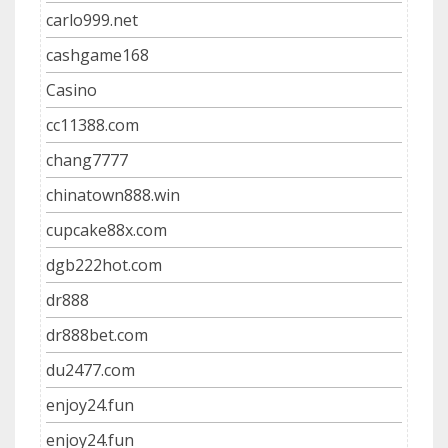
carlo999.net
cashgame168
Casino
cc11388.com
chang7777
chinatown888.win
cupcake88x.com
dgb222hot.com
dr888
dr888bet.com
du2477.com
enjoy24.fun
enjoy24.fun