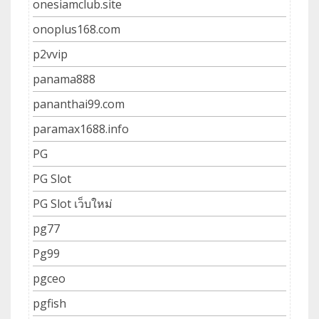
onesiamclub.site
onoplus168.com
p2vvip
panama888
pananthai99.com
paramax1688.info
PG
PG Slot
PG Slot เว็บใหม่
pg77
Pg99
pgceo
pgfish