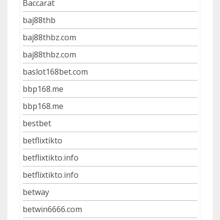
Baccarat
baj88thb
baj88thbz.com
baj88thbz.com
baslot168bet.com
bbp168.me
bbp168.me
bestbet
betflixtikto
betflixtikto.info
betflixtikto.info
betway
betwin6666.com