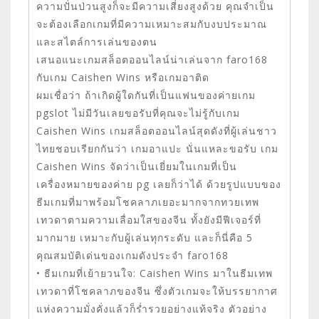
ความปั่นป่วนสูงก็จะมีความเสี่ยงสูงด้วย คุณจำเป็น
จะต้องเลือกเกมที่มีความเหมาะสมกับงบประมาณ
และสไตล์การเล่นของตน
เสนอแนะเกมสล็อตออนไลน์น่าเล่นจาก faro168
กับเกม Caishen Wins หรือเกมอาติด
ผมเชื่อว่า ถ้าเกิดผู้ใดกันที่เป็นแฟนของค่ายเกม
pgslot ไม่มีวันเลยขอรับที่คุณจะไม่รู้กับเกม
Caishen Wins เกมสล็อตออนไลน์สุดดังที่ผู้เล่นชาว
ไทยชอบเรียกกันว่า เกมอาแปะ นั่นแหละขอรับ เกม
Caishen Wins จัดว่าเป็นเยี่ยมในเกมที่เป็น
เครื่องหมายของค่าย pg เลยก็ว่าได้ ด้วยรูปแบบของ
ธีมเกมที่มาพร้อมโชคลาภเยอะมากจากทวยเทพ
เทวดาตามความเลื่อมใสของจีน ทั้งยังมีฟีเจอร์ที่
มากมาย เหมาะกับผู้เล่นทุกระดับ และก็นี่คือ 5
คุณสมบัติเด่นของเกมดังประจำ faro168
• ธีมเกมที่เย้ายวนใจ: Caishen Wins มาในธีมเทพ
เทวดาที่โชคลาภของจีน ซึ่งตัวเกมจะให้บรรยากาศ
แห่งความมั่งคั่งแล้วก็ร่ำรวยอย่างแท้จริง ตัวอย่าง