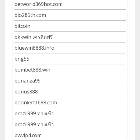
betworld369hot.com
bio285th.com
bitcoin
bkkwin เครดิตฟรี
bluewin8888.info
bng55
bombet888.win
bonanza99
bonus888
boonlert1688.com
brazil999 ทางเข้า
brazil999 ทางเข้า
bwvip4.com