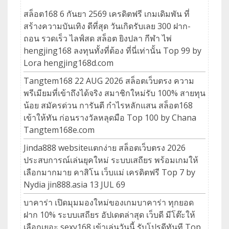
สล็อต168 6 กันยา 2569 เครดิตฟรี เกมเดิมพัน ที่
สร้างความบันเทิง ดีที่สุด วันเกิดรับเลย 300 ฝาก-
ถอน รวดเร็ว ไลฟ์สด สล็อต ยิงปลา กีฬา ไพ่
hengjing168 ลงทุนทั้งที่ต้อง ที่นี่เท่านั้น Top 99 by
Lora hengjing168d.com
Tangtem168 22 AUG 2026 สล็อตเว็บตรง ความ
พรีเมียมที่เข้าถึงได้จริง สมาชิกใหม่รับ 100% สายทุน
น้อย สมัครด่วน การันตี กำไรหลักแสน สล็อต168
เข้าให้ทัน ก่อนรางวัลหลุดมือ Top 100 by Chana
Tangtem168e.com
Jinda888 websiteแตกง่าย สล็อตเว็บตรง 2026
ประสบการณ์เล่นยุคใหม่ ระบบเสถียร พร้อมเกมให้
เลือกมากมาย คาสิโน เว็บแม่ เครดิตฟรี Top 7 by
Nydia jin888.asia 13 JUL 69
บาคาร่า เปิดมุมมองใหม่ของเกมบาคาร่า ทุกยอด
ฝาก 10% ระบบเสถียร อัปเดตล่าสุด เว็บดี มีโต๊ะให้
เลือกเยอะ sexy168 เข้าเล่นวันนี้ รับโปรดีทันที Top