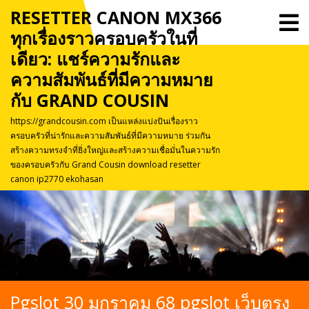
Skip
RESETTER CANON MX366
O
to
M
ทุกเรื่องราวครอบครัวในที่
content
เดียว: แชร์ความรักและ
ความสัมพันธ์ที่มีความหมาย
กับ GRAND COUSIN
https://grandcousin.com เป็นแหล่งแบ่งปันเรื่องราว
ครอบครัวที่น่ารักและความสัมพันธ์ที่มีความหมาย ร่วมกัน
สร้างความทรงจำที่ยิ่งใหญ่และสร้างความเชื่อมั่นในความรัก
ของครอบครัวกับ Grand Cousin download resetter
canon ip2770 ekohasan
Pgslot 30 มกราคม 68 pgslot เว็บตรง