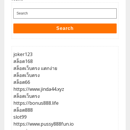
Post
Search
for:
Search
joker123
สล็อต168
สล็อตเว็บตรง แตกง่าย
สล็อตเว็บตรง
สล็อต66
https://www.jinda44.xyz
สล็อตเว็บตรง
https://bonus888.life
สล็อต888
slot99
https://www.pussy888fun.io