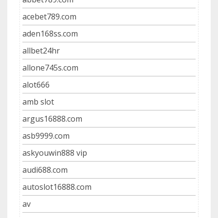
acebet789.com
aden168ss.com
allbet24hr
allone745s.com
alot666
amb slot
argus16888.com
asb9999.com
askyouwin888 vip
audi688.com
autoslot16888.com
av