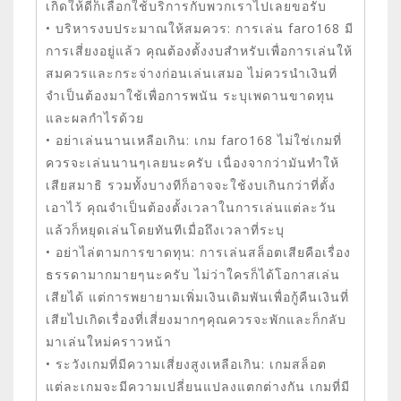
เกิดให้ดีก็เลือกใช้บริการกับพวกเราไปเลยขอรับ
• บริหารงบประมาณให้สมควร: การเล่น faro168 มี
การเสี่ยงอยู่แล้ว คุณต้องตั้งงบสำหรับเพื่อการเล่นให้
สมควรและกระจ่างก่อนเล่นเสมอ ไม่ควรนำเงินที่
จำเป็นต้องมาใช้เพื่อการพนัน ระบุเพดานขาดทุน
และผลกำไรด้วย
• อย่าเล่นนานเหลือเกิน: เกม faro168 ไม่ใช่เกมที่
ควรจะเล่นนานๆเลยนะครับ เนื่องจากว่ามันทำให้
เสียสมาธิ รวมทั้งบางทีก็อาจจะใช้งบเกินกว่าที่ตั้ง
เอาไว้ คุณจำเป็นต้องตั้งเวลาในการเล่นแต่ละวัน
แล้วก็หยุดเล่นโดยทันทีเมื่อถึงเวลาที่ระบุ
• อย่าไล่ตามการขาดทุน: การเล่นสล็อตเสียคือเรื่อง
ธรรดามากมายๆนะครับ ไม่ว่าใครก็ได้โอกาสเล่น
เสียได้ แต่การพยายามเพิ่มเงินเดิมพันเพื่อกู้คืนเงินที่
เสียไปเกิดเรื่องที่เสี่ยงมากๆคุณควรจะพักและก็กลับ
มาเล่นใหม่คราวหน้า
• ระวังเกมที่มีความเสี่ยงสูงเหลือเกิน: เกมสล็อต
แต่ละเกมจะมีความเปลี่ยนแปลงแตกต่างกัน เกมที่มี