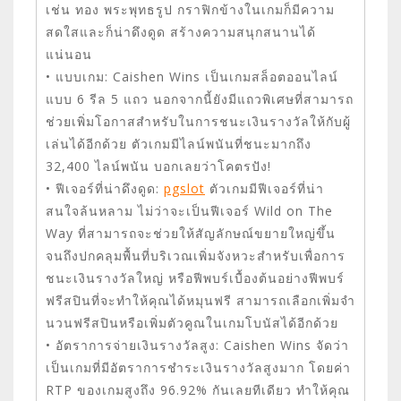
เช่น ทอง พระพุทธรูป กราฟิกข้างในเกมก็มีความ
สดใสและก็น่าดึงดูด สร้างความสนุกสนานได้
แน่นอน
• แบบเกม: Caishen Wins เป็นเกมสล็อตออนไลน์
แบบ 6 รีล 5 แถว นอกจากนี้ยังมีแถวพิเศษที่สามารถ
ช่วยเพิ่มโอกาสสำหรับในการชนะเงินรางวัลให้กับผู้
เล่นได้อีกด้วย ตัวเกมมีไลน์พนันที่ชนะมากถึง
32,400 ไลน์พนัน บอกเลยว่าโคตรปัง!
• ฟีเจอร์ที่น่าดึงดูด:
pgslot
ตัวเกมมีฟีเจอร์ที่น่า
สนใจล้นหลาม ไม่ว่าจะเป็นฟีเจอร์ Wild on The
Way ที่สามารถจะช่วยให้สัญลักษณ์ขยายใหญ่ขึ้น
จนถึงปกคลุมพื้นที่บริเวณเพิ่มจังหวะสำหรับเพื่อการ
ชนะเงินรางวัลใหญ่ หรือฟีพบร์เบื้องต้นอย่างฟีพบร์
ฟรีสปินที่จะทำให้คุณได้หมุนฟรี สามารถเลือกเพิ่มจำ
นวนฟรีสปินหรือเพิ่มตัวคูณในเกมโบนัสได้อีกด้วย
• อัตราการจ่ายเงินรางวัลสูง: Caishen Wins จัดว่า
เป็นเกมที่มีอัตราการชำระเงินรางวัลสูงมาก โดยค่า
RTP ของเกมสูงถึง 96.92% กันเลยทีเดียว ทำให้คุณ