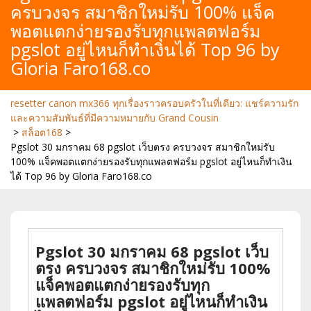
ครบวงจร สมาชิกใหม่รับ 100% แจ็ค
พอตแตกง่ายรองรับทุกแพลตฟอร์ม
pgslot อยู่ไหนก็ทำเงินได้ Top 96 by
Gloria Faro168.co
resetter canon mx366 ทุกเรื่องราวครอบครัวในที่เดียว: แชร์ความรัก
และความสัมพันธ์ที่มีความหมายกับ Grand Cousin
>
สล็อต168
>
Pgslot 30 มกราคม 68 pgslot เว็บตรง ครบวงจร สมาชิกใหม่รับ
100% แจ็คพอตแตกง่ายรองรับทุกแพลตฟอร์ม pgslot อยู่ไหนก็ทำเงิน
ได้ Top 96 by Gloria Faro168.co
Pgslot 30 มกราคม 68 pgslot เว็บ
ตรง ครบวงจร สมาชิกใหม่รับ 100%
แจ็คพอตแตกง่ายรองรับทุก
แพลตฟอร์ม pgslot อยู่ไหนก็ทำเงิน