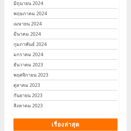
มิถุนายน 2024
พฤษภาคม 2024
เมษายน 2024
มีนาคม 2024
กุมภาพันธ์ 2024
มกราคม 2024
ธันวาคม 2023
พฤศจิกายน 2023
ตุลาคม 2023
กันยายน 2023
สิงหาคม 2023
เรื่องล่าสุด