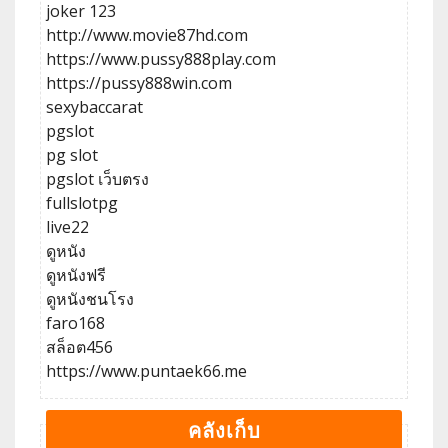
joker 123
http://www.movie87hd.com
https://www.pussy888play.com
https://pussy888win.com
sexybaccarat
pgslot
pg slot
pgslot เว็บตรง
fullslotpg
live22
ดูหนัง
ดูหนังฟรี
ดูหนังชนโรง
faro168
สล็อต456
https://www.puntaek66.me
คลังเก็บ