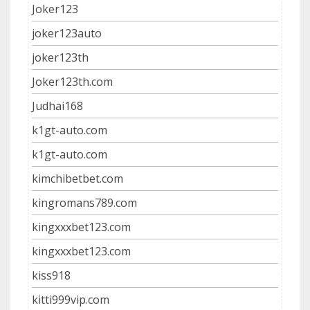
Joker123
joker123auto
joker123th
Joker123th.com
Judhai168
k1gt-auto.com
k1gt-auto.com
kimchibetbet.com
kingromans789.com
kingxxxbet123.com
kingxxxbet123.com
kiss918
kitti999vip.com