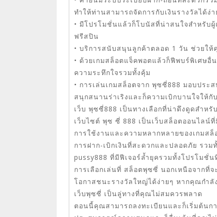
ทำให้ท่านสามารถจัดการกับเงินรางวัลได้ง่า
• มีโปรโมชั่นแล้วก็โบนัสที่น่าสนใจสำหรับผู้เ
ฟรีสปิน
• บริการสนับสนุนลูกค้าตลอด 1 วัน ช่วยให้ค
• ด้วยเกมสล็อตแจ็คพอตแล้วก็ฟีพบร์พิเศษอื่
ความระทึกใจรวมทั้งคุ้ม
• การเล่นเกมสล็อตจาก พุซซี่888 มอบประสบก
สนุกสนานร่าเริงและก็ความเบิกบานใจให้กับผ
เว็บ พุซซี่888 เป็นทางเลือกที่น่าดึงดูดสำห
เว็บไซต์ พุซ ซี่ 888 เป็นเว็บสล็อตออนไลน
การใช้งานและความหลากหลายของเกมสล็อต 
การฝาก-เบิกเงินที่สะดวกและปลอดภัย รวมทั
pussy888 ที่มีฟีเจอร์ล้ำยุครวมทั้งโปรโมชั่น
การเลือกเล่นที่ สล็อตพุซซี่ นอกเหนือจากที่จ
โอกาสชนะรางวัลใหญ่ได้ง่ายๆ หากคุณกำลังมอ
เว็บพุซซี่ เป็นลู่ทางที่คุณไม่สมควรพลาด
ตอนนี้คุณสามารถลงทะเบียนและก็เริ่มต้นการเล