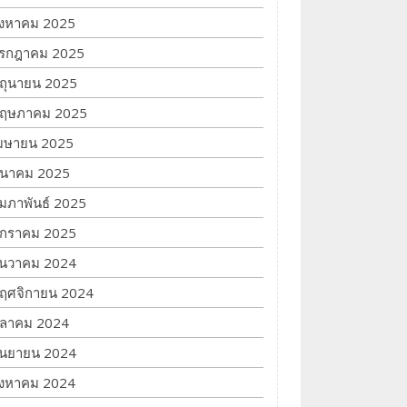
ิงหาคม 2025
รกฎาคม 2025
ิถุนายน 2025
ฤษภาคม 2025
มษายน 2025
ีนาคม 2025
ุมภาพันธ์ 2025
กราคม 2025
ันวาคม 2024
ฤศจิกายน 2024
ุลาคม 2024
ันยายน 2024
ิงหาคม 2024