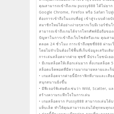
คุณสามารถเข้าถึงเกม pussy888 ได้ไม่ยาก 
Google Chrome, Firefox หรือ Safari ไปสู่เ
ต้องการเข้าถึงในแถบที่อยู่ เข้าสู่ระบบด้วย
สมาชิกใหม่ได้อย่างง่ายๆหากเว็บมีเวอร์ชันโ
สามารถเข้าถึงเกมได้จากโทรศัพท์มือถือขอ
ปัญหาในการเข้าถึงเว็บไซต์หรือเกม คุณสามา
ตลอด 24 ชั่วโมง การเข้าถึงพุซซี่888 ผ่าน
โดยไม่จำเป็นต้องใช้พื้นที่เก็บข้อมูลเสริมเ
การเล่นสล็อตจากค่าย พุซซี่ มีประโยชน์เยอะ
• มีเกมสล็อตให้เลือกเล่นมาก ทั้งเกมสล็อต 
สล็อตแจ็คพอตที่มีความมากมายหลายและก็
• เกมสล็อตจากค่ายนี้มีกราฟิกที่งามและเสียง
สนุกสนานยิ่งขึ้น
• มีฟีเจอร์พิเศษดังเช่นว่า Wild, Scatter,
สร้างความระทึกใจในการเล่น
• เกมสล็อตจาก Pussy888 สามารถเล่นได้บน
แท็บเล็ต ทำให้คุณสามารถเล่นได้ทุกหนทุกแห
• ค่ายนี้มีระบบระเบียบฝาก-ถอนที่สะดวกรวม