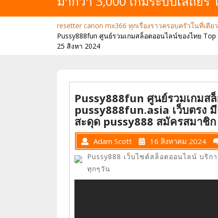
มากว่า 3,000 เกมระบบเสถียร ไ
resetter canon mx366 ทุกเรื่องราวครอบครัวในที่เดี
Pussy888fun ศูนย์รวมเกมสล็อตออนไลน์ของไทย Top 49 
25 สิงหา 2024
Pussy888fun ศูนย์รวมเกมสล
pussy888fun.asia เว็บตรง มี
สะดุด pussy888 สมัครสมาชิก 
Adam Scott
16 สิงหาคม 2024
Pussy888 เว็บไซต์สล็อตออนไลน์ บริกา
ทุกๆวัน