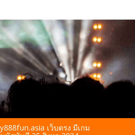
888fun.asia เว็บตรง มีเกม