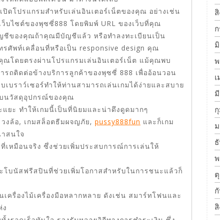
เปิดโปรแกรมสำหรับเล่นอินเตอร์เน็ตของคุณ อย่างเช่น
ส
ว็บไซต์ของพุซซี่888 โดยพิมพ์ URL ของเว็บที่คุณ
ก
บัญชีของคุณถ้าคุณมีบัญชีแล้ว หรือทำลงทะเบียนเป็น
ม
ทรศัพท์เคลื่อนที่หรือเป็น responsive design คุณ
งคุณโดยตรงผ่านโปรแกรมเล่นอินเตอร์เน็ต แม้คุณพบ
พ
รถติดต่อข้างบริการลูกค้าของพุซซี่ 888 เพื่ออ้อนวอน
เ
เว็บเบราว์เซอร์ทำให้ท่านสามารถเล่นเกมได้ง่ายและสบาย
ม
ติมบนวัสดุอุปกรณ์ของคุณ
ก
แยะ ทำให้เกมนี้เป็นที่นิยมและน่าดึงดูดมากๆ
5 วงล้อ, เกมสล็อตธีมผจญภัย,
pussy888fun
และก็เกม
ม
น่าสนใจ
ธ
ที่เหมือนจริง ซึ่งช่วยเพิ่มประสบการณ์การเล่นให้
พ
 และโบนัสฟรีสปินที่ช่วยเพิ่มโอกาสสำหรับในการชนะแล้วก็
ต
ก
เครื่องไม้เครื่องมือหลากหลาย ดังเช่น สมาร์ทโฟนและ
ส
่ง
ทั้งรวดเร็วทันใจ รองรับหลายวิถีทางการชำระเงิน ซึ่ง