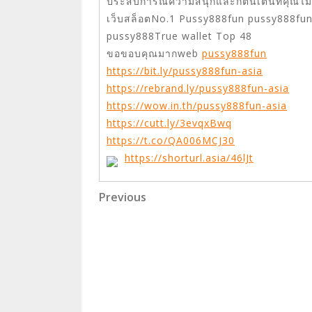
ประสบการณ์ความสนุกและก็ตื่นเต้นที่คุณไม
เว็บสล็อตNo.1 Pussy888fun pussy888fun.as
pussy888True wallet Top 48
ขอขอบคุณมากweb
pussy888fun
https://bit.ly/pussy888fun-asia
https://rebrand.ly/pussy888fun-asia
https://wow.in.th/pussy888fun-asia
https://cutt.ly/3evqxBwq
https://t.co/QA006MCJ30
https://shorturl.asia/46lJt
แนะแนว
Previous
Previous
Post
เรื่อง