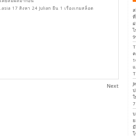
่เคยสัมผัสมาก่อน
ia 17 สิงหา 24 Julian ยืน 1 เรื่องเกมสล็อต
ส
ท
ฝ
ไ
9
T
ค
1
แ
T
J
Next
Next
ป
Post
ใ
7
บ
ย
ม
โ