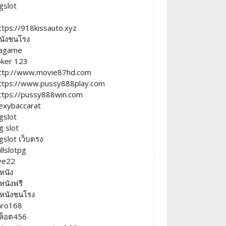
gslot
ttps://918kissauto.xyz
นังชนโรง
agame
oker 123
ttp://www.movie87hd.com
ttps://www.pussy888play.com
ttps://pussy888win.com
exybaccarat
gslot
g slot
gslot เว็บตรง
ullslotpg
ive22
ูหนัง
ูหนังฟรี
ูหนังชนโรง
aro168
ล็อต456