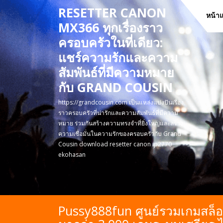
Skip
RESETTER CANON
หน้า
to
MX366 ทุกเรื่องราว
content
ครอบครัวในที่เดียว:
แชร์ความรักและความ
สัมพันธ์ที่มีความหมาย
กับ GRAND COUSIN
https://grandcousin.com เป็นแหล่งแบ่งปันเรื่อง
ราวครอบครัวที่น่ารักและความสัมพันธ์ที่มีความ
หมาย ร่วมกันสร้างความทรงจำที่ยิ่งใหญ่และสร้าง
ความเชื่อมั่นในความรักของครอบครัวกับ Grand
Cousin download resetter canon ip2770
ekohasan
Pussy888fun ศูนย์รวมเกมสล็อ