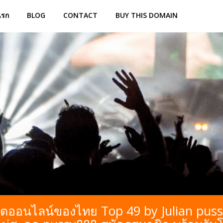
แรก
BLOG
CONTACT
BUY THIS DOMAIN
ตออนไลน์ของไทย Top 49 by Julian pussy