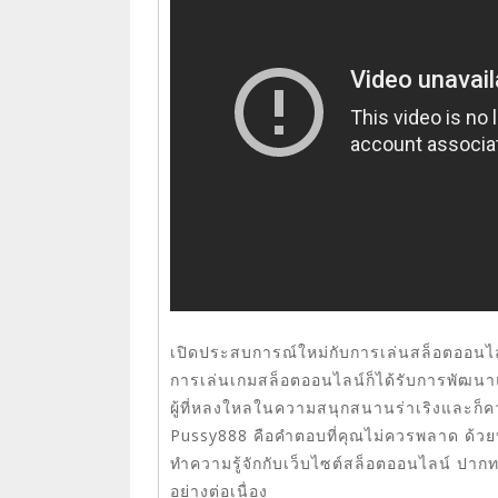
เปิดประสบการณ์ใหม่กับการเล่นสล็อตออนไลน์
การเล่นเกมสล็อตออนไลน์ก็ได้รับการพัฒนาและ
ผู้ที่หลงใหลในความสนุกสนานร่าเริงและก็
Pussy888 คือคำตอบที่คุณไม่ควรพลาด ด้วย
ทำความรู้จักกับเว็บไซต์สล็อตออนไลน์ ปากทา
อย่างต่อเนื่อง