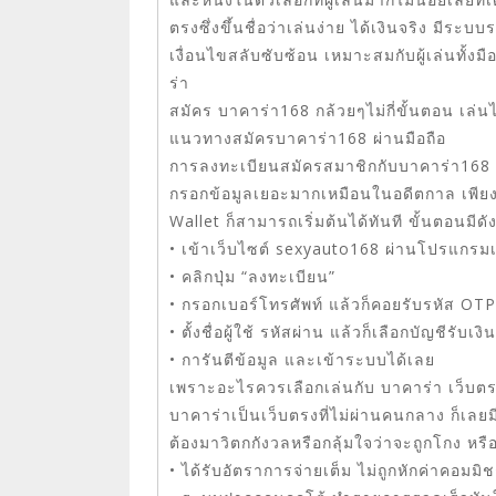
ตรงซึ่งขึ้นชื่อว่าเล่นง่าย ได้เงินจริง มีระ
เงื่อนไขสลับซับซ้อน เหมาะสมกับผู้เล่นทั้งม
ร่า
สมัคร บาคาร่า168 กล้วยๆไม่กี่ขั้นตอน เล่นไ
แนวทางสมัครบาคาร่า168 ผ่านมือถือ
การลงทะเบียนสมัครสมาชิกกับบาคาร่า168 น
กรอกข้อมูลเยอะมากเหมือนในอดีตกาล เพียงแต
Wallet ก็สามารถเริ่มต้นได้ทันที ขั้นตอนมีดังน
• เข้าเว็บไซต์ sexyauto168 ผ่านโปรแกรมเ
• คลิกปุ่ม “ลงทะเบียน”
• กรอกเบอร์โทรศัพท์ แล้วก็คอยรับรหัส OTP 
• ตั้งชื่อผู้ใช้ รหัสผ่าน แล้วก็เลือกบัญชีรับเงิน
• การันตีข้อมูล และเข้าระบบได้เลย
เพราะอะไรควรเลือกเล่นกับ บาคาร่า เว็บตรง
บาคาร่าเป็นเว็บตรงที่ไม่ผ่านคนกลาง ก็เลยม
ต้องมาวิตกกังวลหรือกลุ้มใจว่าจะถูกโกง หรื
• ได้รับอัตราการจ่ายเต็ม ไม่ถูกหักค่าคอมมิช