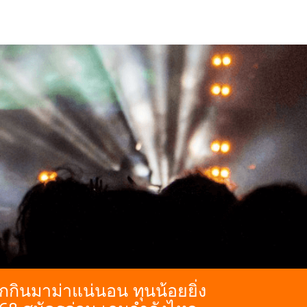
กินมาม่าแน่นอน ทุนน้อยยิ่ง