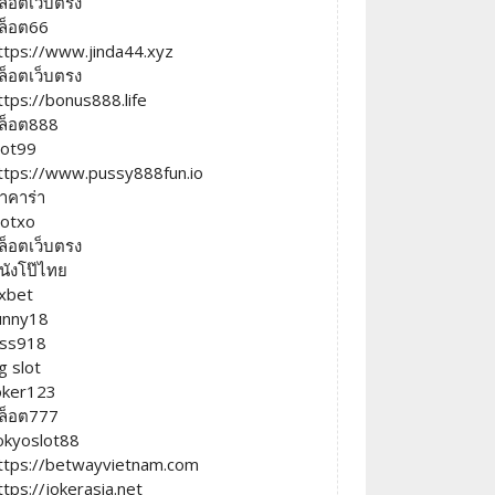
ล็อตเว็บตรง
ล็อต66
ttps://www.jinda44.xyz
ล็อตเว็บตรง
ttps://bonus888.life
ล็อต888
lot99
ttps://www.pussy888fun.io
าคาร่า
lotxo
ล็อตเว็บตรง
นังโป๊ไทย
xbet
unny18
iss918
g slot
oker123
ล็อต777
okyoslot88
ttps://betwayvietnam.com
ttps://jokerasia.net