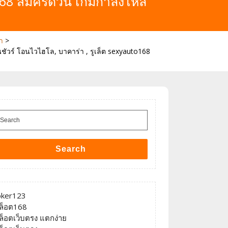
o168 สมัครด่วน เกมกำลังไหล
า
>
นชัวร์ โอนไวไฮโล, บาคาร่า , รูเล็ต sexyauto168
earch
or:
Search
oker123
ล็อต168
ล็อตเว็บตรง แตกง่าย