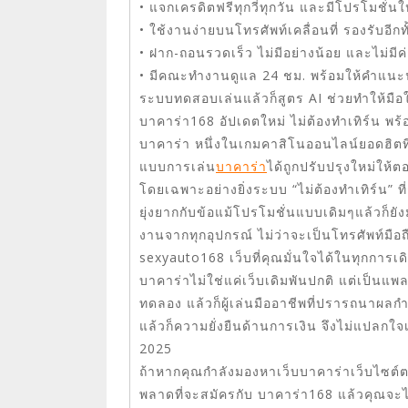
• แจกเครดิตฟรีทุกวี่ทุกวัน และมีโปรโมชั่นใ
• ใช้งานง่ายบนโทรศัพท์เคลื่อนที่ รองรับอีก
• ฝาก-ถอนรวดเร็ว ไม่มีอย่างน้อย และไม่ม
• มีคณะทำงานดูแล 24 ชม. พร้อมให้คำแนะนำ
ระบบทดสอบเล่นแล้วก็สูตร AI ช่วยทำให้มือให
บาคาร่า168 อัปเดตใหม่ ไม่ต้องทำเทิร์น พร้
บาคาร่า หนึ่งในเกมคาสิโนออนไลน์ยอดฮิตที่ม
แบบการเล่น
บาคาร่า
ได้ถูกปรับปรุงใหม่ให้ตอ
โดยเฉพาะอย่างยิ่งระบบ “ไม่ต้องทำเทิร์น” ที่ช
ยุ่งยากกับข้อแม้โปรโมชั่นแบบเดิมๆแล้วก็ย
งานจากทุกอุปกรณ์ ไม่ว่าจะเป็นโทรศัพท์มือถ
sexyauto168 เว็บที่คุณมั่นใจได้ในทุกการเด
บาคาร่าไม่ใช่แค่เว็บเดิมพันปกติ แต่เป็นแพลต
ทดลอง แล้วก็ผู้เล่นมืออาชีพที่ปรารถนาผลก
แล้วก็ความยั่งยืนด้านการเงิน จึงไม่แปลกใจเ
2025
ถ้าหากคุณกำลังมองหาเว็บบาคาร่าเว็บไซต์ตรง
พลาดที่จะสมัครกับ บาคาร่า168 แล้วคุณจะไ