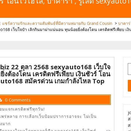
วร์ โอนไวไฮโล, บาคาร่า , รูเล็ต sexyaut
ยว: แชร์ความรักและความสัมพันธ์ที่มีความหมายกับ Grand Cousin
>
บาคาร่
68 เว็บใจป๋า เลิกกินมาม่าแน่นอน ทุนน้อยยิ่งต้องโดน เครดิตฟรีเพียบ เงิ
iz 22 ตุลา 2568 sexyauto168 เว็บใจ
S
ยิ่งต้องโดน เครดิตฟรีเพียบ เงินชัวร์ โอน
f
yauto168 สมัครด่วน เกมกำลังไหล Top
0 Comments
้อมแจกเครดิตฟรีทุกวัน!
j
งแพร่หลาย การเลือกเว็บป้อมปราการอาจจะ ไม่เป็น
ส
่างมาก
ส
ทีเดียววางใจมาโดยตลอดก็คือ บาคาร่า168 เว็บไซต์