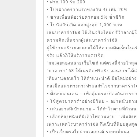
• ฝาก 100 รับ 200
• โปรฝากคราวแรกของวัน รับเพิ่ม 20%
• ชวนเพื่อนพ้องรับค่าคอม 5% ชั่วชีวิต
• โบนัสวันเกิด แจกสูงสุด 1,000 บาท
เล่นบาคาร่า168 ได้เงินจริงไหม? รีวิวจากผู้
ความคิดเห็นจากผู้เล่นบาคาร่า168
ผู้ใช้งานจริงเยอะแยะได้ให้ความคิดเห็นในเชิ
จริง แล้วก็ให้บริการบรรเจิด
“ผมเคยลองหลายเว็บไซต์ แต่ตรงนี้จ่ายไวสุด 
“บาคาร่า168 ให้เครดิตฟรีจริง ถอนง่าย ได้เง
“ทีมงานตอบเร็ว ให้คำแนะนำดี มือใหม่อย่า
กลเม็ดแนวทางการทำผลกำไรจากบาคาร่า1
• ตั้งงบก่อนเล่น – เพื่อคุ้มครองป้องกันการข
• ใช้สูตรบาคาร่าอย่างมีวินัย – อย่าพนันต
• เล่นอย่างมีเป้าหมาย – ได้กำไรตามที่กำ
• เลือกห้องพนันที่มีเค้าไพ่อ่านง่าย – เพิ่มจ
เพราะเหตุไรบาคาร่า168 ถึงเป็นที่นิยมสูงสุ
• เป็นเว็บตรงไม่ผ่านเอเย่นต์ ระบบมั่นคง