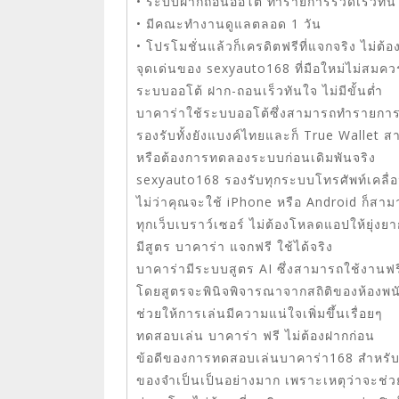
• ระบบฝากถอนออโต้ ทำรายการรวดเร็วทันใ
• มีคณะทำงานดูแลตลอด 1 วัน
• โปรโมชั่นแล้วก็เครดิตฟรีที่แจกจริง ไม่ต้อง
จุดเด่นของ sexyauto168 ที่มือใหม่ไม่สมค
ระบบออโต้ ฝาก-ถอนเร็วทันใจ ไม่มีขั้นต่ำ
บาคาร่าใช้ระบบออโต้ซึ่งสามารถทำรายการฝ
รองรับทั้งยังแบงค์ไทยและก็ True Wallet สา
หรือต้องการทดลองระบบก่อนเดิมพันจริง
sexyauto168 รองรับทุกระบบโทรศัพท์เคลื่อน
ไม่ว่าคุณจะใช้ iPhone หรือ Android ก็สาม
ทุกเว็บเบราว์เซอร์ ไม่ต้องโหลดแอปให้ยุ่งยาก 
มีสูตร บาคาร่า แจกฟรี ใช้ได้จริง
บาคาร่ามีระบบสูตร AI ซึ่งสามารถใช้งานฟร
โดยสูตรจะพินิจพิจารณาจากสถิติของห้องพนั
ช่วยให้การเล่นมีความแน่ใจเพิ่มขึ้นเรื่อยๆ
ทดสอบเล่น บาคาร่า ฟรี ไม่ต้องฝากก่อน
ข้อดีของการทดสอบเล่นบาคาร่า168 สำหรับผู้
ของจำเป็นเป็นอย่างมาก เพราะเหตุว่าจะช่ว