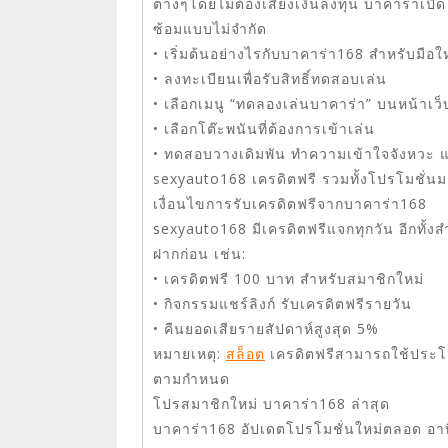
ต่างๆโดยไม่ต้องเสี่ยงเงินลงทุน บาคาร่าเปิ
ซ้อมแบบไม่จำกัด
• เริ่มต้นอย่างไรกับบาคาร่า168 สำหรับมือใ
• ลงทะเบียนเพื่อรับสิทธิ์ทดสอบเล่น
• เลือกเมนู “ทดลองเล่นบาคาร่า” บนหน้าเว็
• เลือกโต๊ะพนันที่ต้องการเข้าเล่น
• ทดสอบวางเดิมพัน ทำความเข้าใจจังหวะ แล้
sexyauto168 เครดิตฟรี รวมทั้งโปรโมชั่น
เงื่อนไขการรับเครดิตฟรีจากบาคาร่า168
sexyauto168 มีเครดิตฟรีแจกทุกวัน อีกทั้ง
ฝากก่อน เช่น:
• เครดิตฟรี 100 บาท สำหรับสมาชิกใหม่
• กิจกรรมแชร์ลิงก์ รับเครดิตฟรีรายวัน
• คืนยอดเสียรายสัปดาห์สูงสุด 5%
หมายเหตุ:
สล็อต
เครดิตฟรีสามารถใช้ประโย
ตามกำหนด
โปรสมาชิกใหม่ บาคาร่า168 ล่าสุด
บาคาร่า168 อัปเดตโปรโมชั่นใหม่ตลอด อาท