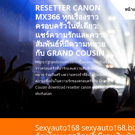
Skip
RESETTER CANON
หน้า
to
MX366 ทุกเรื่องราว
content
ครอบครัวในที่เดียว:
แชร์ความรักและความ
สัมพันธ์ที่มีความหมาย
กับ GRAND COUSIN
https://grandcousin.com เป็นแหล่งแบ่งปันเรื่อง
ราวครอบครัวที่น่ารักและความสัมพันธ์ที่มีความ
หมาย ร่วมกันสร้างความทรงจำที่ยิ่งใหญ่และสร้าง
ความเชื่อมั่นในความรักของครอบครัวกับ Grand
Cousin download resetter canon ip2770
ekohasan
Sexyauto168 sexyauto168.biz 