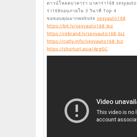
ดาวน์โหลดบาคาร่า บาคาร่า168 sexyauto
ร่า168ถอนภายใน 3 วินาที Top 4
ขอขอบคุณมากwebsite
sexyauto168
https://bit.ly/sexyauto168_biz
https://rebrand.ly/sexyauto168_biz
https://cutly.info/sexyauto168_biz
https://shorturl.asia/4pgGC