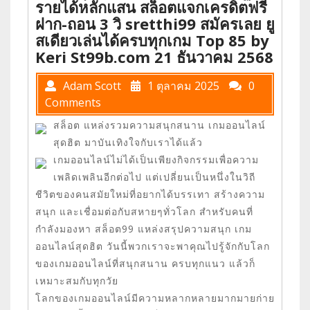
รายได้หลักแสน สล็อตแจกเครดิตฟรี
ฝาก-ถอน 3 วิ sretthi99 สมัครเลย ยู
สเดียวเล่นได้ครบทุกเกม Top 85 by
Keri St99b.com 21 ธันวาคม 2568
Adam Scott
1 ตุลาคม 2025
0
Comments
สล็อต แหล่งรวมความสนุกสนาน เกมออนไลน์
สุดฮิต มาบันเทิงใจกับเราได้แล้ว
เกมออนไลน์ไม่ได้เป็นเพียงกิจกรรมเพื่อความ
เพลิดเพลินอีกต่อไป แต่เปลี่ยนเป็นหนึ่งในวิถี
ชีวิตของคนสมัยใหม่ที่อยากได้บรรเทา สร้างความ
สนุก และเชื่อมต่อกับสหายๆทั่วโลก สำหรับคนที่
กำลังมองหา สล็อต99 แหล่งสรุปความสนุก เกม
ออนไลน์สุดฮิต วันนี้พวกเราจะพาคุณไปรู้จักกับโลก
ของเกมออนไลน์ที่สนุกสนาน ครบทุกแนว แล้วก็
เหมาะสมกับทุกวัย
โลกของเกมออนไลน์มีความหลากหลายมากมายก่าย