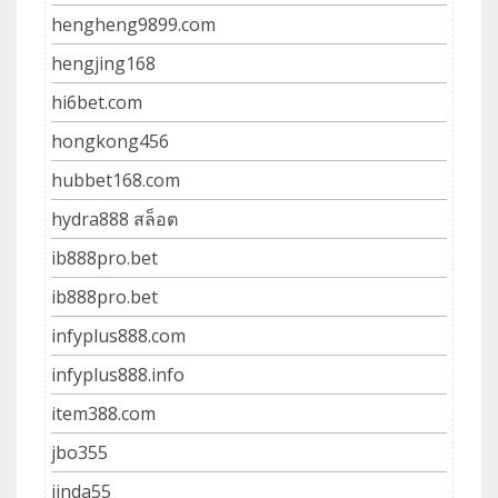
hengheng9899.com
hengjing168
hi6bet.com
hongkong456
hubbet168.com
hydra888 สล็อต
ib888pro.bet
ib888pro.bet
infyplus888.com
infyplus888.info
item388.com
jbo355
jinda55