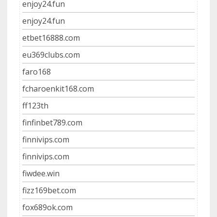
enjoy24.fun
enjoy24.fun
etbet16888.com
eu369clubs.com
faro168
fcharoenkit168.com
ff123th
finfinbet789.com
finnivips.com
finnivips.com
fiwdee.win
fizz169bet.com
fox689ok.com