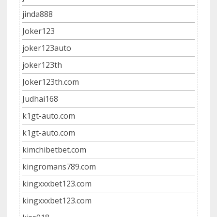
jinda888
Joker123
joker123auto
joker123th
Joker123th.com
Judhai168
k1gt-auto.com
k1gt-auto.com
kimchibetbet.com
kingromans789.com
kingxxxbet123.com
kingxxxbet123.com