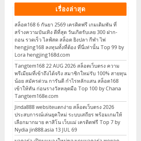
เรื่องล่าสุด
สล็อต168 6 กันยา 2569 เครดิตฟรี เกมเดิมพัน ที่
สร้างความบันเทิง ดีที่สุด วันเกิดรับเลย 300 ฝาก-
ถอน รวดเร็ว ไลฟ์สด สล็อต ยิงปลา กีฬา ไพ่
hengjing168 ลงทุนทั้งที่ต้อง ที่นี่เท่านั้น Top 99 by
Lora hengjing168d.com
Tangtem168 22 AUG 2026 สล็อตเว็บตรง ความ
พรีเมียมที่เข้าถึงได้จริง สมาชิกใหม่รับ 100% สายทุน
น้อย สมัครด่วน การันตี กำไรหลักแสน สล็อต168
เข้าให้ทัน ก่อนรางวัลหลุดมือ Top 100 by Chana
Tangtem168e.com
Jinda888 websiteแตกง่าย สล็อตเว็บตรง 2026
ประสบการณ์เล่นยุคใหม่ ระบบเสถียร พร้อมเกมให้
เลือกมากมาย คาสิโน เว็บแม่ เครดิตฟรี Top 7 by
Nydia jin888.asia 13 JUL 69
บาคาร่า เปิดมุมมองใหม่ของเกมบาคาร่า ทุกยอด