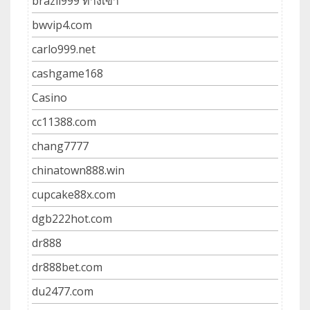
brazil999 ทางเข้า
bwvip4.com
carlo999.net
cashgame168
Casino
cc11388.com
chang7777
chinatown888.win
cupcake88x.com
dgb222hot.com
dr888
dr888bet.com
du2477.com