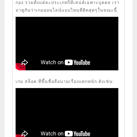
กอง รวมทั้งแต่ละประเภทก็มีเสน่ห์เฉพาะบุคคล เรา
มาดูกันว่าเกมออนไลน์แบบไหนที่ฮิตสุดๆในขณะนี้
เกม สล็อต ที่ขึ้นชื่อลือนามเรื่องแตกหนัก ดังเช่น: