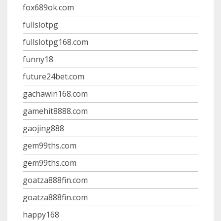
fox689ok.com
fullslotpg
fullslotpg168.com
funny18
future24bet.com
gachawin168.com
gamehit8888.com
gaojing888
gem99ths.com
gem99ths.com
goatza888fin.com
goatza888fin.com
happy168