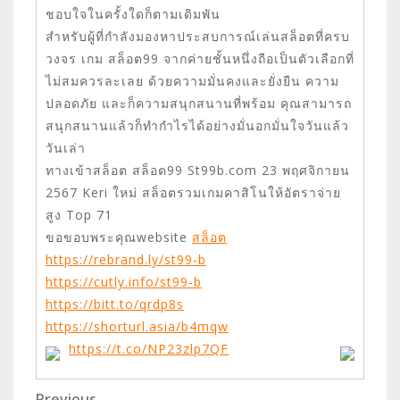
ชอบใจในครั้งใดก็ตามเดิมพัน
สำหรับผู้ที่กำลังมองหาประสบการณ์เล่นสล็อตที่ครบ
วงจร เกม สล็อต99 จากค่ายชั้นหนึ่งถือเป็นตัวเลือกที่
ไม่สมควรละเลย ด้วยความมั่นคงและยั่งยืน ความ
ปลอดภัย และก็ความสนุกสนานที่พร้อม คุณสามารถ
สนุกสนานแล้วก็ทำกำไรได้อย่างมั่นอกมั่นใจวันแล้ว
วันเล่า
ทางเข้าสล็อต สล็อต99 St99b.com 23 พฤศจิกายน
2567 Keri ใหม่ สล็อตรวมเกมคาสิโนให้อัตราจ่าย
สูง Top 71
ขอขอบพระคุณwebsite
สล็อต
https://rebrand.ly/st99-b
https://cutly.info/st99-b
https://bitt.to/qrdp8s
https://shorturl.asia/b4mqw
https://t.co/NP23zlp7QF
Previous
Previous