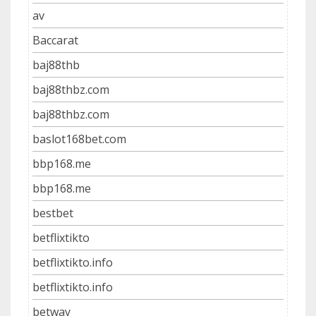
av
Baccarat
baj88thb
baj88thbz.com
baj88thbz.com
baslot168bet.com
bbp168.me
bbp168.me
bestbet
betflixtikto
betflixtikto.info
betflixtikto.info
betway