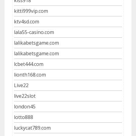
kiss918
kitti999vip.com
ktv4sd.com
lala55-casino.com
lalikabetsgame.com
lalikabetsgame.com
lcbet444.com
lionth168.com
Live22
live22slot
london45
lotto888
luckycat789.com