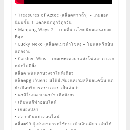
• Treasures of Aztec (สล็อตสาวถ้ำ) – เกมยอด
นิยมชั้น 1 แตกหนักทุกวี่ทุกวัน
• Mahjong Ways 2 – เกมที่ชาวไทยนิยมเล่นเยอะ
ที่สุด
• Lucky Neko (สล็อตแมวนำโชค) – โบนัสฟรีสปิน
แตกง่าย
• Caishen Wins – เกมเทพเทวดาแห่งโชคลาภ แจก
หนักไม่มียั้ง
สล็อต พนันครบวงจรในที่เดียว
สล็อตpg เว็บตรง มิได้มีเพียงแค่เกมสล็อตแค่นั้น แต่
ยังเปิดบริการครบวงจร เป็นต้นว่า
• คาสิโนสด บาคาร่า เสือมังกร
• เดิมพันกีฬาออนไลน์
• เกมยิงปลา
• สลากกินแบ่งออนไลน์
สล็อต99 ผู้เล่นสามารถใช้กระเป๋าเงินเดียว เล่นได้