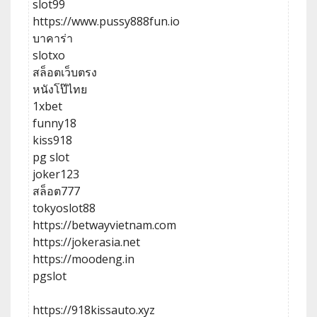
slot99
https://www.pussy888fun.io
บาคาร่า
slotxo
สล็อตเว็บตรง
หนังโป๊ไทย
1xbet
funny18
kiss918
pg slot
joker123
สล็อต777
tokyoslot88
https://betwayvietnam.com
https://jokerasia.net
https://moodeng.in
pgslot
https://918kissauto.xyz