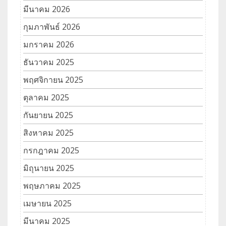
มีนาคม 2026
กุมภาพันธ์ 2026
มกราคม 2026
ธันวาคม 2025
พฤศจิกายน 2025
ตุลาคม 2025
กันยายน 2025
สิงหาคม 2025
กรกฎาคม 2025
มิถุนายน 2025
พฤษภาคม 2025
เมษายน 2025
มีนาคม 2025