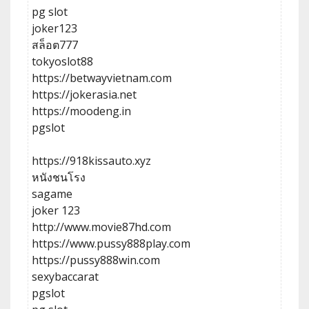
pg slot
joker123
สล็อต777
tokyoslot88
https://betwayvietnam.com
https://jokerasia.net
https://moodeng.in
pgslot
https://918kissauto.xyz
หนังชนโรง
sagame
joker 123
http://www.movie87hd.com
https://www.pussy888play.com
https://pussy888win.com
sexybaccarat
pgslot