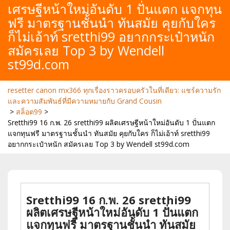
เศรษฐีหน้าใหม่อันดับ 1 ปั่นแตก แจกทุน
ฟรี มาตรฐานชั้นนำ ทันสมัย คุยกับใคร
ก็ไม่เอ้าท์ sretthi99 อยากกระเป๋าหนัก
สมัครเลย Top 3 by Wendell
st99d.com
resetter canon mx366 ทุกเรื่องราวครอบครัวในที่เดียว: แชร์ความรัก
และความสัมพันธ์ที่มีความหมายกับ Grand Cousin
>
สล็อต99
>
Sretthi99 16 ก.พ. 26 sretthi99 ผลิตเศรษฐีหน้าใหม่อันดับ 1 ปั่นแตก
แจกทุนฟรี มาตรฐานชั้นนำ ทันสมัย คุยกับใคร ก็ไม่เอ้าท์ sretthi99
อยากกระเป๋าหนัก สมัครเลย Top 3 by Wendell st99d.com
Sretthi99 16 ก.พ. 26 sretthi99
ผลิตเศรษฐีหน้าใหม่อันดับ 1 ปั่นแตก
แจกทุนฟรี มาตรฐานชั้นนำ ทันสมัย