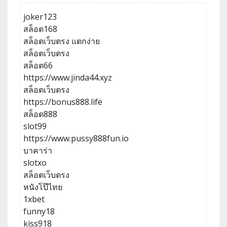
joker123
สล็อต168
สล็อตเว็บตรง แตกง่าย
สล็อตเว็บตรง
สล็อต66
https://www.jinda44.xyz
สล็อตเว็บตรง
https://bonus888.life
สล็อต888
slot99
https://www.pussy888fun.io
บาคาร่า
slotxo
สล็อตเว็บตรง
หนังโป๊ไทย
1xbet
funny18
kiss918