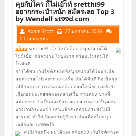
คุยกับใคร ก็ไม่เอ้าท์ sretthi99
อยากกระเป๋าหนัก สมัครเลย Top 3
by Wendell st99d.com
Adam Scott
27 มกราคม 2026
0 Comments
สล็อต
sretthi99 เว็บไซต์สล็อต สนุกสนานได้
ไม่มีเบื่อ! สมัครง่าย ไม่ยุ่งยาก พร้อมเริ่มเล่นได้
ในทันที
การได้พบ เว็บไซต์สล็อตที่สนุกสนานได้ไม่น่าเบื่อ
สมัครง่าย ไม่ยุ่งยาก และเริ่มเล่นได้ทันที ถือเป็นจุด
เปลี่ยนของการเล่นเกมสล็อตออนไลน์อย่างแท้จริง
เมื่อก่อนผมเคยทดลองหลายเว็บ สล็อต99 บางที่
สมัครยาก จำเป็นต้องรับรองเอกสารหลายขั้นตอน
บางเว็บก็ระบบช้า เล่นแล้วสะดุดจนกระทั่งไม่มี
อารมณ์ ทำให้เกิดความรู้สึกว่าเล่นสล็อตไม่สนุก
เหมือนอย่างที่คิดไว้
จนถึงวันหนึ่ง ผมได้ลอง สล็อต99 เว็บไซต์สล็อต