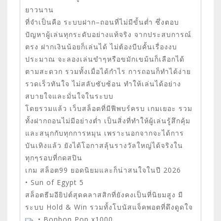
ยาวนาน
ที่จำเป็นคือ ระบบฝาก–ถอนที่ไม่มีขั้นต่ำ ซึ่งตอบ
ปัญหาผู้เล่นทุกระดับอย่างแท้จริง จากประสบการณ์
ตรง ฝากเงินน้อยก็เล่นได้ ไม่ต้องบีบคั้นเรื่องงบ
ประมาณ จะลองเล่นขำๆหรือขมักเขม้นก็เลือกได้
ตามสะดวก รวมทั้งเมื่อได้กำไร การถอนก็ทำได้ง่าย
รวดเร็วทันใจ ไม่สลับซับซ้อน ทำให้เล่นได้อย่าง
สบายใจและมั่นใจในระบบ
โดยรวมแล้ว เว็บสล็อตที่มีฟีพบร์ครบ เกมเยอะ รวม
ทั้งฝากถอนไม่มีอย่างต่ำ เป็นสิ่งที่ทำให้ผู้เล่นรู้สึกคุ้ม
และสนุกกับทุกการหมุน เพราะนอกจากจะได้การ
บันเทิงแล้ว ยังได้โอกาสลุ้นรางวัลใหญ่ได้จริงใน
ทุกๆรอบที่กดสปิน
เกม สล็อต99 ยอดนิยมและก็น่าสนใจในปี 2026
• Sun of Egypt 5
สล็อตธีมอียิปต์สุดคลาสสิกที่ยังคงเป็นที่นิยมสูง มี
ระบบ Hold & Win รวมทั้งโบนัสแจ็คพอตที่ดึงดูดใจ
• Bonbon Pop x1000