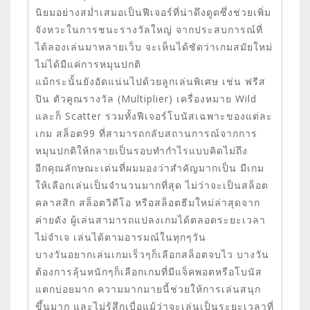
นิยมอย่างสม่ำเสมอเป็นฟีเจอร์ที่น่าดึงดูดซึ่งช่วยเพิ่ม
จังหวะในการชนะรางวัลใหญ่ จากประสบการณ์ที่
ได้ลองเล่นมาหลายเว็บ จะเห็นได้ชัดว่าเกมสมัยใหม่
ไม่ได้มีแค่การหมุนปกติ
แม้กระนั้นยังอัดแน่นไปด้วยลูกเล่นพิเศษ เช่น ฟรีส
ปิน ตัวคูณรางวัล (Multiplier) เครื่องหมาย Wild
และก็ Scatter รวมทั้งฟีเจอร์โบนัสเฉพาะของแต่ละ
เกม สล็อต99 ที่สามารถกลับสถานการณ์จากการ
หมุนปกติให้กลายเป็นรอบทำกำไรแบบคิดไม่ถึง
อีกคุณลักษณะเด่นที่ผมมองว่าสำคัญมากเป็น มีเกม
ให้เลือกเล่นเป็นจำนวนมากที่สุด ไม่ว่าจะเป็นสล็อต
คลาสสิก สล็อตวิดีโอ หรือสล็อตธีมใหม่ล่าสุดจาก
ค่ายดัง ผู้เล่นสามารถแปลงเกมได้ตลอดระยะเวลา
ไม่จำเจ เล่นได้ตามอารมณ์ในทุกๆวัน
บางวันอยากเล่นเกมเร็วๆก็เลือกสล็อตจบไว บางวัน
ต้องการลุ้นหนักๆก็เลือกเกมที่มีแจ็คพอตหรือโบนัส
แตกบ่อยมาก ความมากมายนี้ช่วยให้การเล่นสนุก
ขึ้นมาก และไม่รู้สึกเบื่อแม้ว่าจะเล่นเป็นระยะเวลาที่