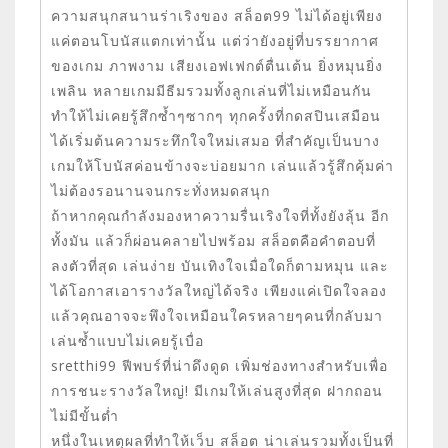
ความสนุกสนานร่าเริงของ สล็อต99 ไม่ได้อยู่เพียง
แค่ตอนโบนัสแตกเท่านั้น แต่ว่ายังอยู่ที่บรรยากาศ
ของเกม ภาพงาม เสียงเอฟเฟกต์ตื่นเต้น ยิ่งหมุนยิ่ง
เพลิน หลายเกมมีธีมรวมทั้งลูกเล่นที่ไม่เหมือนกัน
ทำให้ไม่เคยรู้สึกซ้ำๆซากๆ ทุกครั้งที่กดสปินเสมือน
ได้เริ่มต้นความระทึกใจใหม่เสมอ ที่สำคัญเป็นบาง
เกมให้โบนัสค่อนข้างจะบ่อยมาก เล่นแล้วรู้สึกคุ้มค่า
ไม่ต้องรอนานจนกระทั่งหมดสนุก
ถ้าหากคุณกำลังมองหาความรื่นเริงใจที่ทั้งยังลุ้น อีก
ทั้งมัน แล้วก็ผ่อนคลายไปพร้อม สล็อตคือคำตอบที่
ลงตัวที่สุด เล่นง่าย บันเทิงใจเมื่อใดก็ตามหมุน และ
ได้โอกาสเอารางวัลใหญ่ได้จริง เพียงแค่เปิดใจลอง
แล้วคุณอาจจะพึงใจเหมือนใครหลายๆคนที่กลับมา
เล่นซ้ำแบบไม่เคยรู้เบื่อ
sretthi99 ฟีพบร์ที่น่าดึงดูด เพิ่มช่องทางสำหรับเพื่อ
การชนะรางวัลใหญ่! มีเกมให้เล่นสูงที่สุด ฝากถอน
ไม่มีขั้นต่ำ
หนึ่งในเหตุผลที่ทำให้เว็บ สล็อต น่าเล่นรวมทั้งเป็นที่