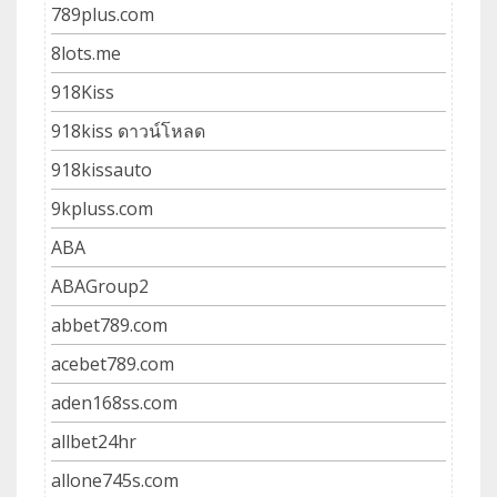
789plus.com
8lots.me
918Kiss
918kiss ดาวน์โหลด
918kissauto
9kpluss.com
ABA
ABAGroup2
abbet789.com
acebet789.com
aden168ss.com
allbet24hr
allone745s.com