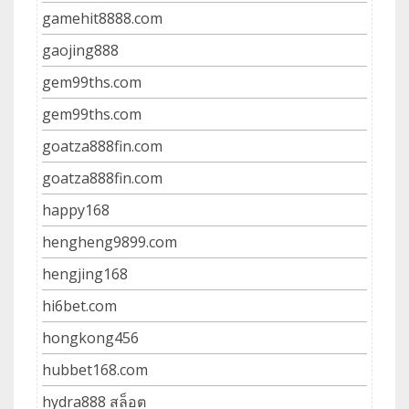
gamehit8888.com
gaojing888
gem99ths.com
gem99ths.com
goatza888fin.com
goatza888fin.com
happy168
hengheng9899.com
hengjing168
hi6bet.com
hongkong456
hubbet168.com
hydra888 สล็อต