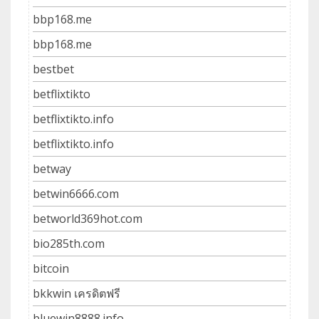
bbp168.me
bbp168.me
bestbet
betflixtikto
betflixtikto.info
betflixtikto.info
betway
betwin6666.com
betworld369hot.com
bio285th.com
bitcoin
bkkwin เครดิตฟรี
bluewin8888.info