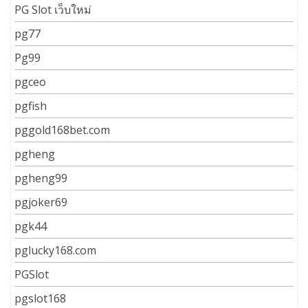
PG Slot เว็บใหม่
pg77
Pg99
pgceo
pgfish
pggold168bet.com
pgheng
pgheng99
pgjoker69
pgk44
pglucky168.com
PGSlot
pgslot168