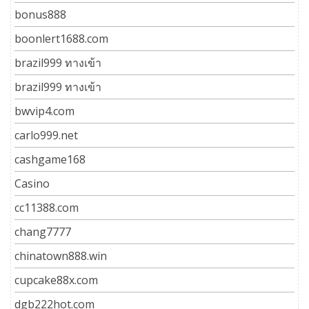
bonus888
boonlert1688.com
brazil999 ทางเข้า
brazil999 ทางเข้า
bwvip4.com
carlo999.net
cashgame168
Casino
cc11388.com
chang7777
chinatown888.win
cupcake88x.com
dgb222hot.com