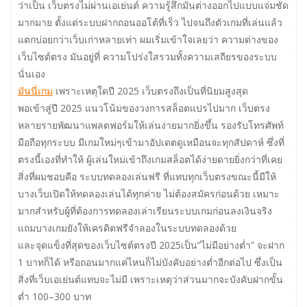
ว่าเป็น เว็บตรงไม่ผ่านเอเย่นต์ ความรู้สึกมันต่างออกไปแบบแจ่มชัด
มากมาย ตั้งแต่ระบบฝากถอนออโต้ที่เร็ว ไปจนถึงตัวเกมที่เล่นแล้ว
แตกบ่อยกว่าเว็บเก่าหลายเท่า ผมเริ่มเข้าใจเลยว่า ความต่างของ
เว็บไซต์ตรง มันอยู่ที่ ความโปร่งใสรวมทั้งความเสถียรของระบบ
นั่นเอง
มันนี่เกม
เพราะเหตุใดปี 2025 เว็บตรงถึงเป็นที่นิยมสูงสุด
พอเข้าสู่ปี 2025 แนวโน้มของวงการสล็อตแปรไปมาก เว็บตรง
หลายรายพัฒนาแพลตฟอร์มให้เล่นง่ายมากยิ่งขึ้น รองรับโทรศัพท์
มือถือทุกระบบ มีเกมใหม่ๆเข้ามาอัปเดตดูเหมือนจะทุกสัปดาห์ ซึ่งที่
ตรงนี้เองที่ทำให้ ผู้เล่นใหม่เข้าถึงเกมสล็อตได้ง่ายดายยิ่งกว่าที่เคย
สิ่งที่ผมชอบคือ ระบบทดลองเล่นฟรี ที่แทบทุกเว็บตรงขณะนี้มีให้
บางเว็บเปิดให้ทดลองเล่นได้ทุกค่าย ไม่ต้องสมัครก่อนด้วย เหมาะ
มากสำหรับผู้ที่ต้องการทดลองเล่าเรียนระบบเกมก่อนลงเงินจริง
แถมบางเกมยังให้เครดิตฟรีจำลองในระบบทดลองด้วย
และจุดแข็งที่สุดของเว็บไซต์ตรงปี 2025เป็น”ไม่มีอย่างต่ำ” จะฝาก
1 บาทก็ได้ หรือถอนมากแค่ไหนก็ไม่บังคับอย่างต่ำอีกต่อไป ซึ่งเป็น
สิ่งที่เว็บเอเย่นต์แทบจะไม่มี เพราะเหตุว่าส่วนมากจะบังคับฝากขั้น
ต่ำ 100–300 บาท