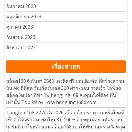
ธันวาคม 2023
พฤศจิกายน 2023
ตุลาคม 2023
กันยายน 2023
สิงหาคม 2023
เรื่องล่าสุด
สล็อต168 6 กันยา 2569 เครดิตฟรี เกมเดิมพัน ที่สร้างความ
บันเทิง ดีที่สุด วันเกิดรับเลย 300 ฝาก-ถอน รวดเร็ว ไลฟ์สด
สล็อต ยิงปลา กีฬา ไพ่ hengjing168 ลงทุนทั้งที่ต้อง ที่นี่
เท่านั้น Top 99 by Lora hengjing168d.com
Tangtem168 22 AUG 2026 สล็อตเว็บตรง ความพรีเมียมที่
เข้าถึงได้จริง สมาชิกใหม่รับ 100% สายทุนน้อย สมัครด่วน
การันตี กำไรหลักแสน สล็อต168 เข้าให้ทัน ก่อนรางวัลหลุด