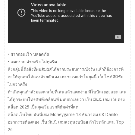
• ฝากถอนเร็ว ปลอดภัย
• แตกง่าย จ่ายจริง ไม่ทุจริต
สิ่งกลุ่มนี้คือสิ่งที่ผมสัมผัสได้จากประสบการณ์จริง แล้วก็ต้องการที่
จะให้ทุกคนได้ลองด้วยตัวเอง เพราะเหตุว่าในยุคนี้ เว็บไซต์ดีมีชัย
ไปกว่าครึ่ง
ถ้าเกิดคุณกำลังมองหาเว็บที่เล่นแล้วแตกง่าย มีโบนัสเยอะแยะ เล่น
ได้ทุกระบบโทรศัพท์เคลื่อนที่ ผมบอกเลยว่า เว็บ มันนี่ เกม เว็บตรง
สล็อต 2025 เป็นจุดเริ่มแรกที่คุ้มค่าที่สุด
สล็อตเว็บไทย มันนี่เกม Moneygame 13 ธันวาคม 68 Danilo
อยากรวยต้องลอง เว็บ มันนี่ เกมลงทุนงบน้อย กำไรหลักแสน Top
26