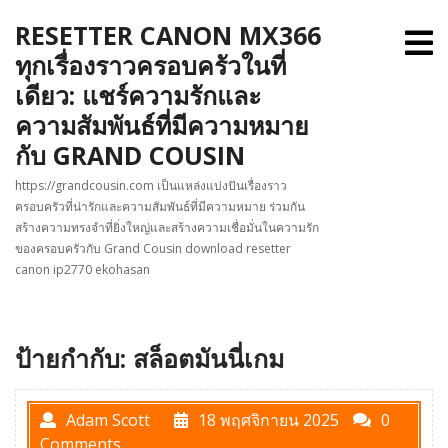
Skip
RESETTER CANON MX366
to
O
M
content
ทุกเรื่องราวครอบครัวในที่
เดียว: แชร์ความรักและ
ความสัมพันธ์ที่มีความหมาย
กับ GRAND COUSIN
https://grandcousin.com เป็นแหล่งแบ่งปันเรื่องราว
ครอบครัวที่น่ารักและความสัมพันธ์ที่มีความหมาย ร่วมกัน
สร้างความทรงจำที่ยิ่งใหญ่และสร้างความเชื่อมั่นในความรัก
ของครอบครัวกับ Grand Cousin download resetter
canon ip2770 ekohasan
ป้ายกำกับ:
สล็อตมันนี่เกม
Adam Scott
18 พฤศจิกายน 2025
0
Comments