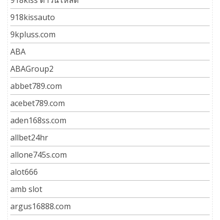
918kissauto
9kpluss.com
ABA
ABAGroup2
abbet789.com
acebet789.com
aden168ss.com
allbet24hr
allone745s.com
alot666
amb slot
argus16888.com