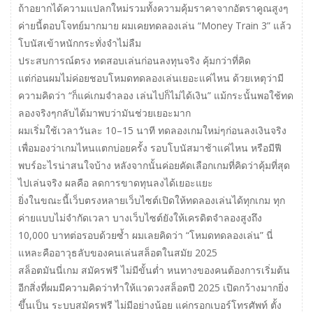
ถ้าอยากได้ความแปลกใหม่รวมทั้งความคุ้มราคาจากอัตราคูณสูงๆ
ค่ายนี้ตอบโจทย์มากมาย ผมเคยทดลองเล่น “Money Train 3” แล้ว
โบนัสเข้าหนักกระทั่งจำไม่ลืม
ประสบการณ์ตรง ทดสอบเล่นก่อนลงทุนจริง คุ้มกว่าที่คิด
แต่ก่อนผมไม่ค่อยชอบโหมดทดลองเล่นเยอะแค่ไหน ด้วยเหตุว่ามี
ความคิดว่า “ก็แค่เกมจำลอง เล่นไปก็ไม่ได้เงิน” แม้กระนั้นพอใช้ทด
ลองจริงๆกลับได้มาพบว่ามันช่วยเยอะมาก
ผมเริ่มใช้เวลาวันละ 10–15 นาที ทดลองเกมใหม่ๆก่อนลงเงินจริง
เพื่อมองว่าเกมไหนแตกบ่อยครั้ง รอบโบนัสมาช้าแค่ไหน หรือมีฟี
พบร์อะไรน่าสนใจบ้าง หลังจากนั้นค่อยคัดเลือกเกมที่คิดว่าคุ้มที่สุด
ไปเล่นจริง ผลคือ ลดการขาดทุนลงได้เยอะแยะ
ยิ่งในขณะนี้เว็บตรงหลายเว็บไซต์เปิดให้ทดลองเล่นได้ทุกเกม ทุก
ค่ายแบบไม่จำกัดเวลา บางเว็บไซต์ยังให้เครดิตจำลองสูงถึง
10,000 บาทต่อรอบด้วยซ้ำ ผมเลยคิดว่า “โหมดทดลองเล่น” นี่
แหละคืออาวุธลับของคนเล่นสล็อตในสมัย 2025
สล็อตมันนี่เกม สมัครฟรี ไม่มีขั้นต่ำ หนทางของคนต้องการเริ่มต้น
อีกสิ่งที่ผมมีความคิดว่าทำให้แวดวงสล็อตปี 2025 เปิดกว้างมากยิ่ง
ขึ้นเป็น ระบบสมัครฟรี ไม่มีอย่างน้อย แค่กรอกเบอร์โทรศัพท์ ตั้ง