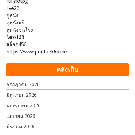
fullslotpg
live22
ดูหนัง
ดูหนังฟรี
ดูหนังชนโรง
faro168
สล็อต456
https://www.puntaek66.me
คลังเก็บ
กรกฎาคม 2026
มิถุนายน 2026
พฤษภาคม 2026
เมษายน 2026
มีนาคม 2026