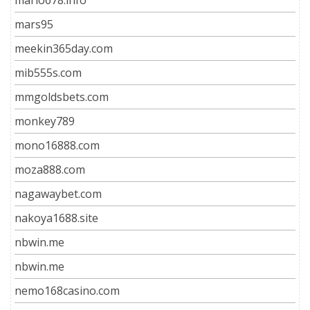
mars95
meekin365day.com
mib555s.com
mmgoldsbets.com
monkey789
mono16888.com
moza888.com
nagawaybet.com
nakoya1688.site
nbwin.me
nbwin.me
nemo168casino.com