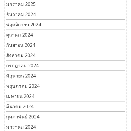
มกราคม 2025
ธันวาคม 2024
พฤศจิกายน 2024
ตุลาคม 2024
กันยายน 2024
สิงหาคม 2024
กรกฎาคม 2024
มิถุนายน 2024
พฤษภาคม 2024
เมษายน 2024
มีนาคม 2024
กุมภาพันธ์ 2024
มกราคม 2024