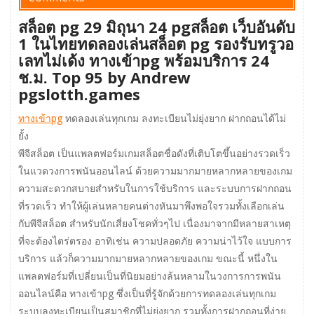
สล็อต pg 29 มิถุนา 24 pgสล็อต เว็บอันดับ
1 ในไทยทดลองเล่นสล็อต pg รองรับทรูวอ
เลทไม่เด้ง ทางเข้าpg พร้อมบริการ 24
ช.ม. Top 95 by Andrew
pgslotth.games
ทางเข้าpg
ทดลองเล่นทุกเกม ลงทะเบียนไม่ยุ่งยาก ฝากถอนได้ไม่
ยั้ง
พีจีสล็อต เป็นแพลตฟอร์มเกมสล็อตชื่อดังที่เติบโตขึ้นอย่างรวดเร็ว
ในแวดวงการพนันออนไลน์ ด้วยความมากมายหลากหลายของเกม
ความสะดวกสบายสำหรับในการใช้บริการ และระบบการฝากถอน
ที่รวดเร็ว ทำให้ผู้เล่นหลายคนต่างหันมาพึงพอใจรวมทั้งเลือกเล่น
กับพีจีสล็อต สำหรับนักเสี่ยงโชคทั่วๆไป เนื่องมาจากมีหลายสาเหตุ
ที่จะต้องไตร่ตรอง อาทิเช่น ความปลอดภัย ความน่าไว้ใจ แบบการ
บริการ แล้วก็ความมากมายหลากหลายของเกม ขณะนี้ หนึ่งใน
แพลตฟอร์มที่เปลี่ยนเป็นที่นิยมอย่างล้นหลามในวงการการพนัน
ออนไลน์คือ ทางเข้าpg ซึ่งเป็นที่รู้จักด้วยการทดลองเล่นทุกเกม
ระบบลงทะเบียนเป็นสมาชิกที่ไม่ยุ่งยาก รวมทั้งการฝากถอนที่ง่าย