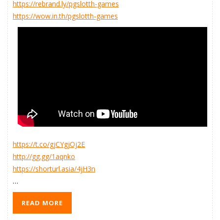
https://rebrand.ly/pgslotth-games
https://wow.in.th/pgslotth-games
https://t.co/gjCYgjOj2E
http://gg.gg/1aqnko
https://shorturl.asia/4jH3n
…
READ MORE