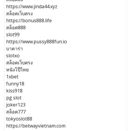
https://www.jinda44.xyz
สล็อตเว็บตรง
https://bonus888.life
สล็อต888
slot99
https://www.pussy888fun.io
บาคาร่า
slotxo
สล็อตเว็บตรง
หนังโป๊ไทย
1xbet
funny18
kiss918
pg slot
joker123
สล็อต777
tokyoslot88
https://betwayvietnam.com