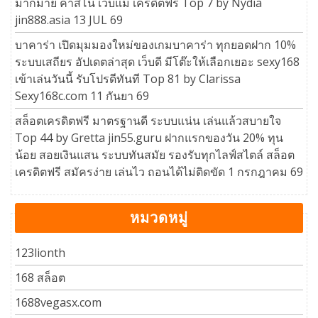
มากมาย คาสิโน เว็บแม่ เครดิตฟรี Top 7 by Nydia
jin888.asia 13 JUL 69
บาคาร่า เปิดมุมมองใหม่ของเกมบาคาร่า ทุกยอดฝาก 10%
ระบบเสถียร อัปเดตล่าสุด เว็บดี มีโต๊ะให้เลือกเยอะ sexy168
เข้าเล่นวันนี้ รับโปรดีทันที Top 81 by Clarissa
Sexy168c.com 11 กันยา 69
สล็อตเครดิตฟรี มาตรฐานดี ระบบแน่น เล่นแล้วสบายใจ
Top 44 by Gretta jin55.guru ฝากแรกของวัน 20% ทุน
น้อย สอยเงินแสน ระบบทันสมัย รองรับทุกไลฟ์สไตล์ สล็อต
เครดิตฟรี สมัครง่าย เล่นไว ถอนได้ไม่ติดขัด 1 กรกฎาคม 69
หมวดหมู่
123lionth
168 สล็อต
1688vegasx.com