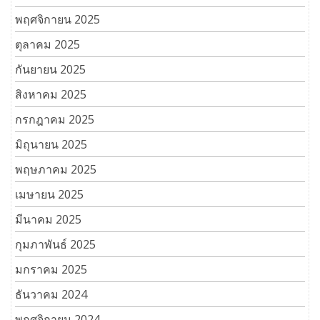
พฤศจิกายน 2025
ตุลาคม 2025
กันยายน 2025
สิงหาคม 2025
กรกฎาคม 2025
มิถุนายน 2025
พฤษภาคม 2025
เมษายน 2025
มีนาคม 2025
กุมภาพันธ์ 2025
มกราคม 2025
ธันวาคม 2024
พฤศจิกายน 2024