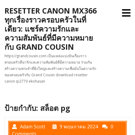
Skip
RESETTER CANON MX366
to
O
M
content
ทุกเรื่องราวครอบครัวในที่
เดียว: แชร์ความรักและ
ความสัมพันธ์ที่มีความหมาย
กับ GRAND COUSIN
https://grandcousin.com เป็นแหล่งแบ่งปันเรื่องราว
ครอบครัวที่น่ารักและความสัมพันธ์ที่มีความหมาย ร่วมกัน
สร้างความทรงจำที่ยิ่งใหญ่และสร้างความเชื่อมั่นในความรัก
ของครอบครัวกับ Grand Cousin download resetter
canon ip2770 ekohasan
ป้ายกำกับ:
สล็อต pg
Adam Scott
9 พฤษภาคม 2024
0
Comments