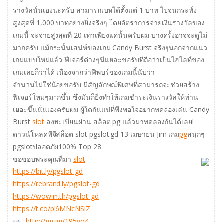
รางวัลนั่นเองนะครับ สามารถเบทได้ตั้งแต่ 1 บาท ไปจนกระทั่ง
สูงสุดที่ 1,000 บาทอย่างยิ่งจริงๆ โดยอัตราการจ่ายเงินรางวัลของ
เกมนี้ จะจ่ายสูงสุดที่ 20 เท่าเพียงแค่นั้นครับผม บางครั้งอาจจะดูไม่
มากครับ แม้กระนั้นเสน่ห์ของเกม Candy Burst จริงๆนอกจากแนว
เกมแบบใหม่แล้ว ฟีเจอร์ต่างๆนี่แหละขอรับที่ถือว่าเป็นไฮไลท์ของ
เกมเลยก็ว่าได้ เนื่องจากว่าฟีพบร์ของเกมนี้นับว่า
จำนวนไม่ใช่น้อยขอรับ มีสัญลักษณ์พิเศษที่สามารถจะช่วยสร้าง
ฟีเจอร์ใหม่ๆมากขึ้น ซึ่งมันก็ยิ่งทำให้เกมชำระเงินรางวัลให้ท่าน
เยอะขึ้นนั่นเองครับผม ผู้ใดกันแน่ที่พึงพอใจอยากทดลองเล่น Candy
Burst
slot
ลงทะเบียนผ่าน สล็อต pg แล้วมาทดลองกันได้เลย!
ดาวน์โหลดพีจีสล็อต slot pgslot.gd 13 เมษายน Jim เกม
pg
สนุกๆ
pgslotปลอดภัย100% Top 28
ขอขอบพระคุณที่มา
slot
https://bit.ly/pgslot-gd
https://rebrand.ly/pgslot-gd
https://wow.in.th/pgslot-gd
https://t.co/pl6MNcNSiZ
http://gg.gg/195vo4