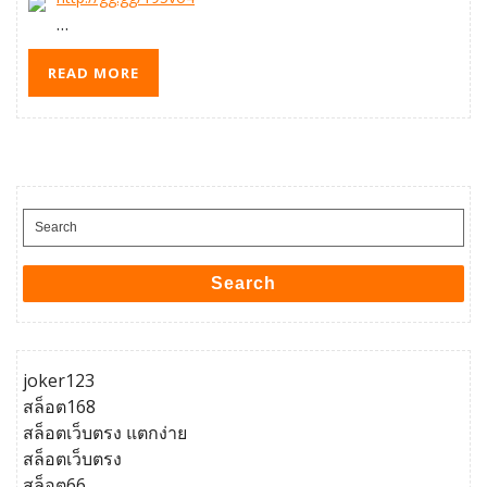
…
READ MORE
Search
for:
Search
joker123
สล็อต168
สล็อตเว็บตรง แตกง่าย
สล็อตเว็บตรง
สล็อต66