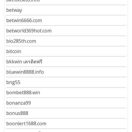
betway
betwin6666.com
betworld369hot.com
bio285th.com
bitcoin
bkkwin เครดิตฟรี
bluewin8888.info
bng55
bombet888.win
bonanza99
bonus888
boonlert1688.com