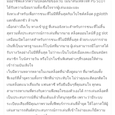
มืออาชีพแล้วก็ความปลอดภัยของเว็บ ไม่น่าสนเท่ห์ใจที่ PG SLOT
ได้รับความนิยมรวมทั้งเชื่อใจจากผู้เล่นเยอะแยะ
จังหวะสำหรับเพื่อการชนะที่ไม่มีที่สิ้นสุดกับเว็บไซต์สล็อต pgslotth
แตกดีแตกชัว ล้าน%
เมื่อกล่าวถึงเว็บ ทางเข้าpg ที่เสนอจังหวะสำหรับการชนะที่ไม่สิ้น
สุดรวมทั้งประสบการณ์การเล่นที่มากมาย สล็อตออนไลน์ที่ pg slot
เสมือนเปิดโอกาสสำหรับการชนะที่ไม่มีที่สิ้นสุด ด้วยระบบการจ่าย
เงินที่เป็นมาตรฐานและก็โบนัสที่มากมาย ผู้เล่นสามารถมีโอกาสได้
รับรางวัลอย่างไม่มีที่สิ้นสุด ไม่ว่าจะเป็นโบนัสเมื่อลงทะเบียนสมัคร
สมาชิก โบนัสรายวัน หรือโปรโมชั่นพิเศษต่างๆที่รอคอยให้ท่าน
เข้าร่วมบันเทิงใจ
เว็บมีความหลากหลายในเกมสล็อตที่น่าดึงดูดมาก ที่มาพร้อมทั้ง
ฟีเจอร์ที่ล้ำยุครวมทั้งกราฟิกที่น่าประทับใจ ไม่ว่าคุณจะติดอกติดใจ
เกมสล็อตแนวเสี่ยงภัย แฟนตาซี หรือธีมอื่นๆที่คุณสนใจ ทุกคน
สามารถหาเกมที่ตรงกับความพึงพอใจของตัวเองได้ การเล่นสล็อตที่
เป็นประสบการณ์ที่น่าตื่นเต้นแล้วก็สนุกสุดขีด เพราะว่ามีระบบ
ระเบียบเสียงที่มีคุณภาพรวมทั้งฟีพบร์การเล่นที่ล้ำยุค ให้โอกาสให้ผู้
เล่นสามารถสัมผัสประสบการณ์การเล่นที่เข้าใจง่ายและก็มีความ