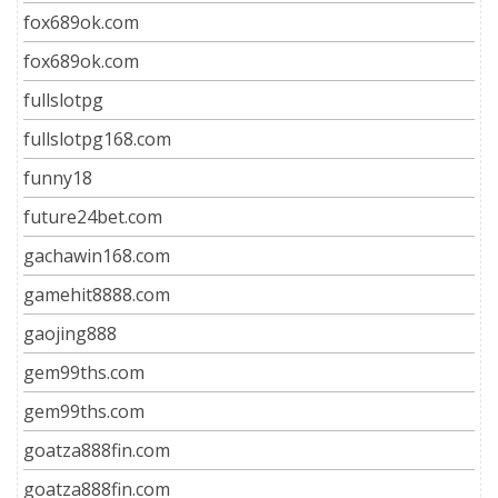
fox689ok.com
fox689ok.com
fullslotpg
fullslotpg168.com
funny18
future24bet.com
gachawin168.com
gamehit8888.com
gaojing888
gem99ths.com
gem99ths.com
goatza888fin.com
goatza888fin.com