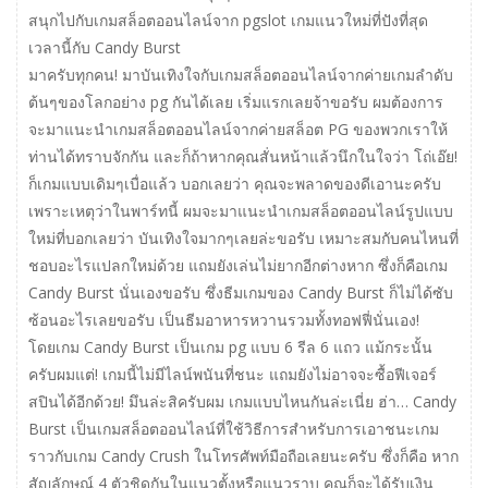
สนุกไปกับเกมสล็อตออนไลน์จาก pgslot เกมแนวใหม่ที่ปังที่สุด
เวลานี้กับ Candy Burst
มาครับทุกคน! มาบันเทิงใจกับเกมสล็อตออนไลน์จากค่ายเกมลำดับ
ต้นๆของโลกอย่าง pg กันได้เลย เริ่มแรกเลยจ้าขอรับ ผมต้องการ
จะมาแนะนำเกมสล็อตออนไลน์จากค่ายสล็อต PG ของพวกเราให้
ท่านได้ทราบจักกัน และก็ถ้าหากคุณสั่นหน้าแล้วนึกในใจว่า โถ่เอ๊ย!
ก็เกมแบบเดิมๆเบื่อแล้ว บอกเลยว่า คุณจะพลาดของดีเอานะครับ
เพราะเหตุว่าในพาร์ทนี้ ผมจะมาแนะนำเกมสล็อตออนไลน์รูปแบบ
ใหม่ที่บอกเลยว่า บันเทิงใจมากๆเลยล่ะขอรับ เหมาะสมกับคนไหนที่
ชอบอะไรแปลกใหม่ด้วย แถมยังเล่นไม่ยากอีกต่างหาก ซึ่งก็คือเกม
Candy Burst นั่นเองขอรับ ซึ่งธีมเกมของ Candy Burst ก็ไม่ได้ซับ
ซ้อนอะไรเลยขอรับ เป็นธีมอาหารหวานรวมทั้งทอฟฟี่นั่นเอง!
โดยเกม Candy Burst เป็นเกม pg แบบ 6 รีล 6 แถว แม้กระนั้น
ครับผมแต่! เกมนี้ไม่มีไลน์พนันที่ชนะ แถมยังไม่อาจจะซื้อฟีเจอร์
สปินได้อีกด้วย! มึนล่ะสิครับผม เกมแบบไหนกันล่ะเนี่ย ฮ่า… Candy
Burst เป็นเกมสล็อตออนไลน์ที่ใช้วิธีการสำหรับการเอาชนะเกม
ราวกับเกม Candy Crush ในโทรศัพท์มือถือเลยนะครับ ซึ่งก็คือ หาก
สัญลักษณ์ 4 ตัวชิดกันในแนวตั้งหรือแนวราบ คุณก็จะได้รับเงิน