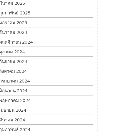
มีนาคม 2025
กุมภาพันธ์ 2025
มกราคม 2025
ธันวาคม 2024
พฤศจิกายน 2024
ตุลาคม 2024
กันยายน 2024
สิงหาคม 2024
กรกฎาคม 2024
มิถุนายน 2024
พฤษภาคม 2024
เมษายน 2024
มีนาคม 2024
กุมภาพันธ์ 2024