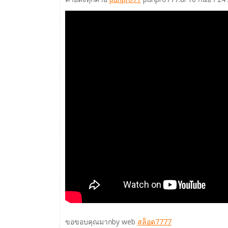
ขอขอบคุณมากby web
สล็อต7777