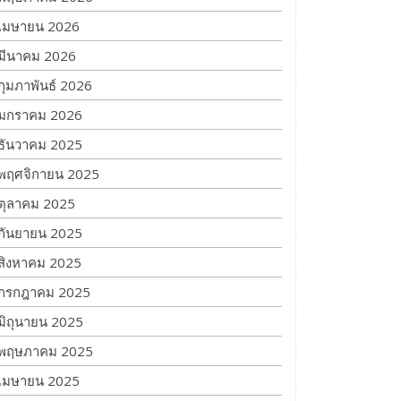
เมษายน 2026
มีนาคม 2026
กุมภาพันธ์ 2026
มกราคม 2026
ธันวาคม 2025
พฤศจิกายน 2025
ตุลาคม 2025
กันยายน 2025
สิงหาคม 2025
กรกฎาคม 2025
มิถุนายน 2025
พฤษภาคม 2025
เมษายน 2025