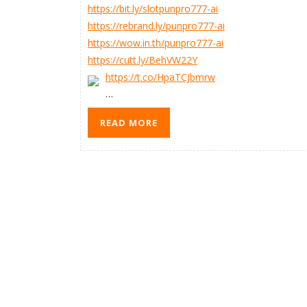
https://bit.ly/slotpunpro777-ai
https://rebrand.ly/punpro777-ai
https://wow.in.th/punpro777-ai
https://cutt.ly/BehVW22Y
https://t.co/HpaTCJbmrw
…
READ MORE