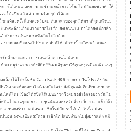
ณอยากได้เล่นเกมหลายเกมพร้อมล่ะก็ การใช้ออโต้สปินจะช่วยทำให้
ดออโต้สปินแล้วเล่นเกมพร้อมๆกันได้เลย
นิ้วกดทีละครั้งนี่แหละครับผม ทุ่นเวลาของคุณได้มากที่สุดแล้วนะ
็นที่จะต้องเอื้อมมากมายดไปเรื่อยยิ่งเล่นนานเท่าใดก็ยิ่งเมื่อยล้า
นล้ากับการเล่นจนกระทั่งเกินไปอีกด้วย
สล็อตเว็บตรงไม่ผ่านเอเย่นต์ได้แล้ววันนี้ สมัครฟรี! สมัคร
าร์ทนี้ บอกเลยว่า การเล่นสล็อตออนไลน์แบบ
บ ด้วยเหตุว่าพวกเรายังมีสิทธิพิเศษดีๆมอบให้คุณอยู่เหมือนเดิมแน่ๆ
็นที่จะต้องใช้โปรโมชั่น Cash Back 40% จากเรา ปันโปร777 กัน
ินในเกมสล็อตออนไลน์ ผมมั่นใจว่า ยังมีจุดเด่นอีกเพียบเลยมาก
ออนไลน์โดยใช้ออโต้สปินได้แบบยาวๆซึ่งผมขอย้ำอีกรอบว่า มันไม่
ต้สปินไปนานๆผมเกรงว่า คุณนั่นแหละครับที่จะเบื่อ ฮ่า… แล้วก็ถ้า
ลยนะครับ มาสมัครสมาชิกใหม่กับเราได้แล้ววันนี้ สมัคร
ยแน่นอน ลงทะเบียนสมัครสมาชิกใหม่แบบง่ายๆไม่ยุ่งยากแน่ๆ แม้
Anneliese อยากรวยต้องลอง ปันโปร77ปลดหนี้ได้ง่ายๆ Top 44