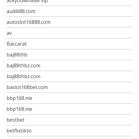
askyouwin888 vip
audi688.com
autoslot16888.com
av
Baccarat
baj88thb
baj88thbz.com
baj88thbz.com
baslot168bet.com
bbp168.me
bbp168.me
bestbet
betflixtikto