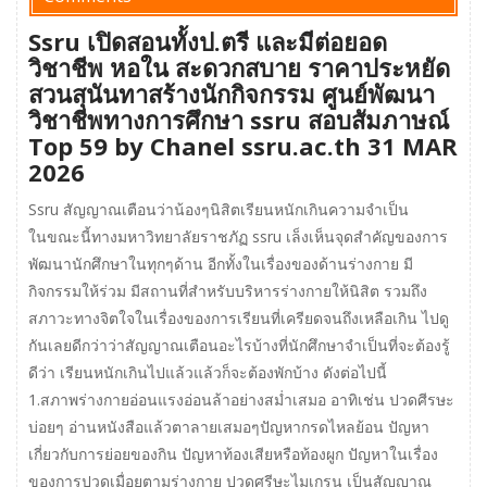
Ssru เปิดสอนทั้งป.ตรี และมีต่อยอด
วิชาชีพ หอใน สะดวกสบาย ราคาประหยัด
สวนสุนันทาสร้างนักกิจกรรม ศูนย์พัฒนา
วิชาชีพทางการศึกษา ssru สอบสัมภาษณ์
Top 59 by Chanel ssru.ac.th 31 MAR
2026
Ssru สัญญาณเตือนว่าน้องๆนิสิตเรียนหนักเกินความจำเป็น
ในขณะนี้ทางมหาวิทยาลัยราชภัฏ ssru เล็งเห็นจุดสำคัญของการ
พัฒนานักศึกษาในทุกๆด้าน อีกทั้งในเรื่องของด้านร่างกาย มี
กิจกรรมให้ร่วม มีสถานที่สำหรับบริหารร่างกายให้นิสิต รวมถึง
สภาวะทางจิตใจในเรื่องของการเรียนที่เครียดจนถึงเหลือเกิน ไปดู
กันเลยดีกว่าว่าสัญญาณเตือนอะไรบ้างที่นักศึกษาจำเป็นที่จะต้องรู้
ดีว่า เรียนหนักเกินไปแล้วแล้วก็จะต้องพักบ้าง ดังต่อไปนี้
1.สภาพร่างกายอ่อนแรงอ่อนล้าอย่างสม่ำเสมอ อาทิเช่น ปวดศีรษะ
บ่อยๆ อ่านหนังสือแล้วตาลายเสมอๆปัญหากรดไหลย้อน ปัญหา
เกี่ยวกับการย่อยของกิน ปัญหาท้องเสียหรือท้องผูก ปัญหาในเรื่อง
ของการปวดเมื่อยตามร่างกาย ปวดศรีษะไมเกรน เป็นสัญญาณ