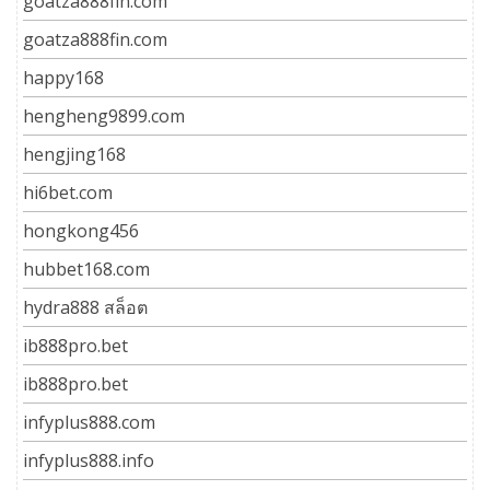
goatza888fin.com
goatza888fin.com
happy168
hengheng9899.com
hengjing168
hi6bet.com
hongkong456
hubbet168.com
hydra888 สล็อต
ib888pro.bet
ib888pro.bet
infyplus888.com
infyplus888.info