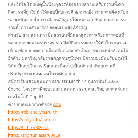
และจิตใจ โดยเหตุนั้นน้องๆควรต้องคลายความเครียดรวมทั้งหา
กิจกรรมที่ถูกใจ ทำให้แฮปปี้กับการศึกษามากยิ่งกว่าความตึงเครียด
นอกเหนือจากนั้นการเลือกหลักสูตรให้เหมาะสมกับความสามารถ
รวมทั้งความสามารถของตนเป็นสิ่งที่สำคัญ
สำหรับ สวนสุนันทา เป็นสถาบันที่มีหลักสูตรการเรียนการสอนที่
หลากหลายและครบวงจร รวมถึงมีกิจกรรมต่างๆให้ทำในระหว่าง
เรียนเพื่อช่วยลดความตึงเครียดและก็ยังเป็นการช่วยเหลือสังคมได้
อีกด้วย มหาวิทยาลัยราชภัฏสวนสุนันทา มีความมุ่งมั่นปรับปรุงให้
นิสิตเป็นสุขในการเรียนและก็จบไปเป็นเจ้าหน้าที่คุณภาพที่
ปรับปรุงประเทศตลอดในระดับสากล
สมัครเรียนสวนสุนันทา ssru ssru.ac.th 14 กุมภาพันธ์ 2026
Chanel โครงการฝึกอบรมสวนสุนันทา ssruคณะวิทยาศาสตร์และ
เทคโนโลยี Top 61
ขอขอบคุณมากwebsite
ssru
https://rebrand.ly/ssru_th
https://cutly.info/ssru_th
https://bitt.to/8l2mia
https://shorturl.asia/60qLa