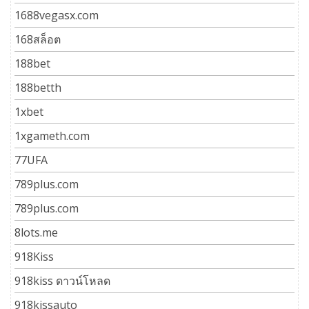
1688vegasx.com
168สล็อต
188bet
188betth
1xbet
1xgameth.com
77UFA
789plus.com
789plus.com
8lots.me
918Kiss
918kiss ดาวน์โหลด
918kissauto