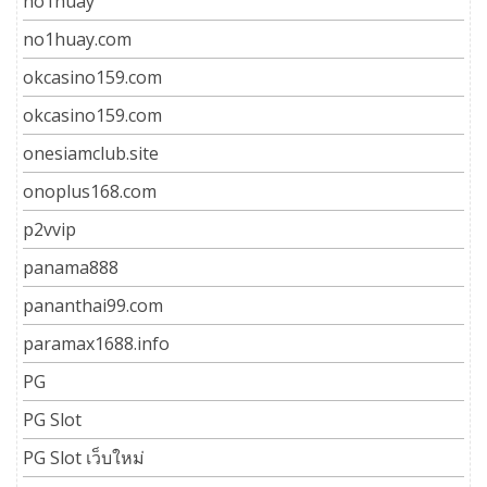
no1huay
no1huay.com
okcasino159.com
okcasino159.com
onesiamclub.site
onoplus168.com
p2vvip
panama888
pananthai99.com
paramax1688.info
PG
PG Slot
PG Slot เว็บใหม่