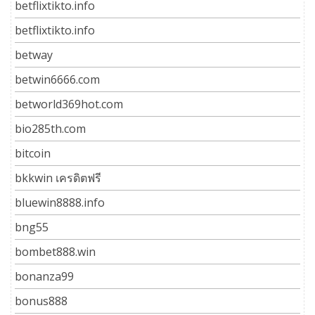
betflixtikto.info
betflixtikto.info
betway
betwin6666.com
betworld369hot.com
bio285th.com
bitcoin
bkkwin เครดิตฟรี
bluewin8888.info
bng55
bombet888.win
bonanza99
bonus888