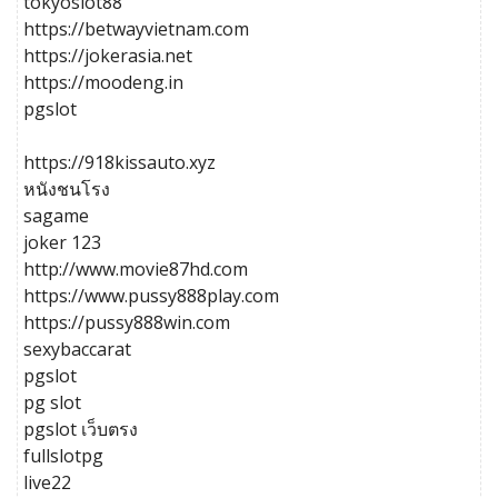
tokyoslot88
https://betwayvietnam.com
https://jokerasia.net
https://moodeng.in
pgslot
https://918kissauto.xyz
หนังชนโรง
sagame
joker 123
http://www.movie87hd.com
https://www.pussy888play.com
https://pussy888win.com
sexybaccarat
pgslot
pg slot
pgslot เว็บตรง
fullslotpg
live22