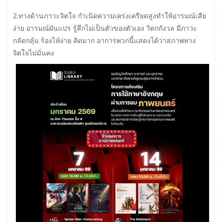
2.ทางด้านภาวะจิตใจ กำเนิดความเคร่งเครียดสูงทำให้อารมณ์เสีย
ง่าย อารมณ์ผันแปร รู้สึกไม่เป็นตัวของตัวเอง วิตกกังวล มีภาวะ
กลัดกลุ้ม ร้องไห้ง่าย คิดมาก อาการพวกนี้แสดงได้ว่าสภาพทาง
จิตใจไม่มั่นคง