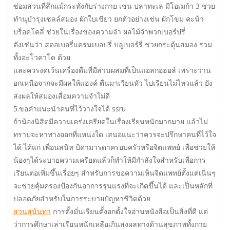
ซ่อมส่วนที่สึกแม้กระทั่งกับร่างกาย เช่น ปลาทะเล มีโอเมก้า 3 ช่วย
ทำนุบำรุงเซลล์สมอง ผักใบเขียว ยกตัวอย่างเช่น ผักโขม คะน้า
บร็อคโคลี่ ช่วยในเรื่องของความจำ ผลไม้จำพวกเบอร์ปรี่
ดังเช่นว่า สตอเบอรี่แครนเบอปรี่ บลูเบอร์รี่ ช่วยกระตุ้นสมอง รวม
ทั้งอะโวคาโด ด้วย
และควรงดเว้นเครื่องดื่มที่มีส่วนผสมที่เป็นแอลกอฮอล์ เพราะว่าน
อกเหนือจากจะมีผลให้แฮงค์ ตื่นมาเวียนหัว ไปเรียนไม่ไหวแล้ว ยัง
ส่งผลให้สมองเสื่อมความจำไม่ดี
5.ขอคำแนะนำคนที่ไว้วางใจได้ ssru
ถ้าน้องนิสิตมีความเคร่งเครียดในเรื่องเรียนหนักมากมาย แล้วไม่
ทราบจะหาทางออกที่แหน่งใด เสนอแนะว่าควรจะปรึกษาคนที่ไว้ใจ
ได้ ได้แก่ เพื่อนสนิท บิดามารดาครอบครัวหรือจิตแพทย์ เพื่อช่วยให้
น้องๆได้ระบายความเครียดแล้วก็ทำให้มีกำลังใจสำหรับเพื่อการ
เรียนต่อเพิ่มขึ้นเรื่อยๆ สำหรับการขอความเห็นจิตแพทย์ตั้งแต่เนิ่นๆ
จะช่วยคุ้มครองป้องกันอาการรุนแรงที่จะเกิดขึ้นได้ และเป็นหลักที่
ปลอดภัยสำหรับในการระบายปัญหาชีวิตด้วย
สวนสุนันทา
การตั้งมั่นเรียนตั้งอกตั้งใจอ่านหนังสือเป็นสิ่งที่ดี แต่
ว่าการศึกษาเล่าเรียนหนักเหลือเกินส่งผลทางด้านสุขภาพทั้งกาย