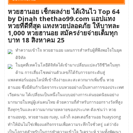
หวยฮานอย เช็กผลง่าย ได้เงินไว Top 64
by Dinah thethao99.com แอปแทง
หวยที่ดีที่สุด แทงหวยปลอดภัย ให้บาทละ
1,000 หวยฮานอย สมัครง่ายจ่ายเต็มทุก
บาท 18 สิงหาคม 25
ทำความเข้าใจ หวยฮานอย แผนการสำหรับผู้ที่พึงพอใจในยุค
ดิจิทัล
ในยุคที่เทคโนโลยีดิจิทัลได้เข้ามาเปลี่ยนแปลงวิถีชีวิตในทุก
ด้าน การเสี่ยงโชคผ่านตัวเลขก็ได้รับการยกระดับสู่
แพลตฟอร์มออนไลน์ที่เข้าถึงง่ายและสะดวกมากเพิ่มขึ้น หวย
ฮานอย ซึ่งมีต้นกำเนิดจากระบบหวยอย่างเป็นทางการของประเทศ
เวียดนาม ได้เปลี่ยนเป็นหนึ่งในแบบอย่างการเล่นยอดนิยมอย่าง
มากมายในหมู่ผู้เล่นคนไทย ด้วยความถี่สำหรับการออกรางวัลที่สูง
ถึงทุกๆวันและความมากมายหลายของประเภท ดังเช่นว่า หวย
ฮานอยvip, หวยฮานอย ruay, แล้วก็ ลอตเตอรี่ฮานอย huaysong
ทำให้มันไม่ใช่เพียงแต่กิจกรรมเพื่อความระทึกใจชั่วครู่ แต่ว่ายัง
เป็นโอกาสสำหรับในการทำความเข้าใจ วิเคราะห์ รวมทั้งพัฒนา