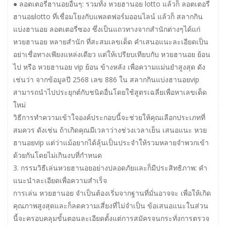
● ลอตเตอรี่ฮานอยอื่นๆ: รวมทั้ง หวยฮานอย lotto แล้วก็ ลอตเตอรี่
ฮานอยlotto ที่เชื่อมโยงกับแพลตฟอร์มออนไลน์ แล้วก็ สลากกิน
แบ่งฮานอย ลอตเตอรี่ซอง ซึ่งเป็นแถวทางจากสำนักต่างๆได้แก่
หวยฮานอย หลายสํานัก ที่สะสมเลขเด็ด คำเสนอแนะละเอียดเป็น
อย่าเชื่อทางเพียงแหล่งเดียว แต่ให้เปรียบเทียบกับ หวยฮานอย ย้อน
ไป หรือ หวยฮานอย vip ย้อน ข้างหลัง เพื่อความแม่นยำสูงสุด ดัง
เช่นว่า จากข้อมูลปี 2568 เลข 886 ใน สลากกินแบ่งฮานอยvip
สามารถนำไปประยุกต์กับชนิดอื่นโดยใช้สูตรเฉลี่ยเพื่อหาเลขเด็ด
ใหม่
วิธีการทำความเข้าใจองค์ประกอบนี้จะช่วยให้คุณเลือกประเภทที่
สมควร ดังเช่น ถ้าเกิดคุณมีเวลาว่างช่วงเวลาเย็น เสนอแนะ หวย
ฮานอยvip แต่ว่าแม้อยากได้ลุ้นเป็นประจำให้รวมหลายจำพวกเข้า
ด้วยกันโดยไม่เกินงบที่กำหนด
3. กรรมวิธีเล่นหวยฮานอยอย่างปลอดภัยและก็มีประสิทธิภาพ: คำ
แนะนำละเอียดเพื่อความสำเร็จ
การเล่น หวยฮานอย จำเป็นต้องเริ่มจากฐานที่มั่นอาจจะ เพื่อให้เกิด
คุณภาพสูงสุดและก็ลดความเสี่ยงที่ไม่จำเป็น ข้อเสนอแนะในส่วน
นี้จะครอบคลุมขั้นตอนละเอียดตั้งแต่การสมัครจนกระทั่งการตรวจ