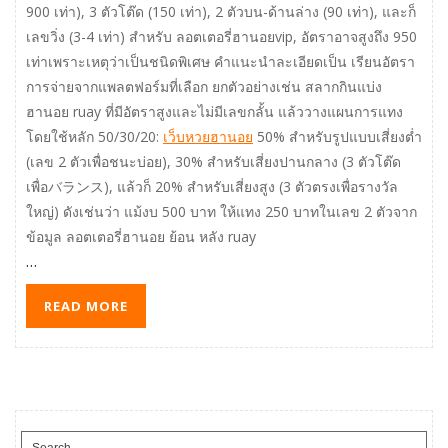
900 เท่า), 3 ตัวโต๊ด (150 เท่า), 2 ตัวบน-ด้านล่าง (90 เท่า), และก็
เลขวิ่ง (3-4 เท่า) สำหรับ ลอตเตอรี่ฮานอยvip, อัตราอาจสูงถึง 950
เท่าเพราะเหตุว่าเป็นชนิดพิเศษ คำแนะนำละเอียดเป็น เรียนอัตรา
การจ่ายจากแพลตฟอร์มที่เลือก ยกตัวอย่างเช่น สลากกินแบ่ง
ฮานอย ruay ที่มีอัตราสูงและไม่มีเลขกลั้น แล้ววางแผนการแทง
โดยใช้หลัก 50/30/20:
เว็บหวยฮานอย
50% สำหรับรูปแบบเสี่ยงต่ำ
(เลข 2 ตัวเพื่อชนะบ่อย), 30% สำหรับเสี่ยงปานกลาง (3 ตัวโต๊ด
เพื่อバランス), แล้วก็ 20% สำหรับเสี่ยงสูง (3 ตัวตรงเพื่อรางวัล
ใหญ่) ดังเช่นว่า แม้งบ 500 บาท ให้แทง 250 บาทในเลข 2 ตัวจาก
ข้อมูล ลอตเตอรี่ฮานอย ย้อน หลัง ruay
…
READ MORE
Search