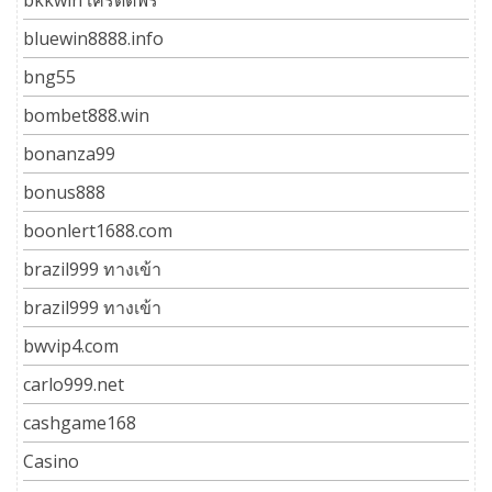
bkkwin เครดิตฟรี
bluewin8888.info
bng55
bombet888.win
bonanza99
bonus888
boonlert1688.com
brazil999 ทางเข้า
brazil999 ทางเข้า
bwvip4.com
carlo999.net
cashgame168
Casino