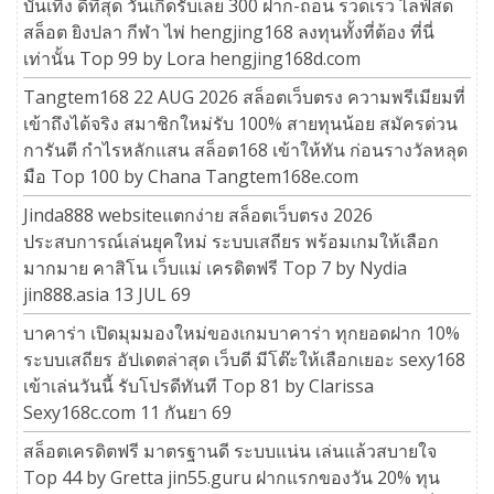
บันเทิง ดีที่สุด วันเกิดรับเลย 300 ฝาก-ถอน รวดเร็ว ไลฟ์สด
สล็อต ยิงปลา กีฬา ไพ่ hengjing168 ลงทุนทั้งที่ต้อง ที่นี่
เท่านั้น Top 99 by Lora hengjing168d.com
Tangtem168 22 AUG 2026 สล็อตเว็บตรง ความพรีเมียมที่
เข้าถึงได้จริง สมาชิกใหม่รับ 100% สายทุนน้อย สมัครด่วน
การันตี กำไรหลักแสน สล็อต168 เข้าให้ทัน ก่อนรางวัลหลุด
มือ Top 100 by Chana Tangtem168e.com
Jinda888 websiteแตกง่าย สล็อตเว็บตรง 2026
ประสบการณ์เล่นยุคใหม่ ระบบเสถียร พร้อมเกมให้เลือก
มากมาย คาสิโน เว็บแม่ เครดิตฟรี Top 7 by Nydia
jin888.asia 13 JUL 69
บาคาร่า เปิดมุมมองใหม่ของเกมบาคาร่า ทุกยอดฝาก 10%
ระบบเสถียร อัปเดตล่าสุด เว็บดี มีโต๊ะให้เลือกเยอะ sexy168
เข้าเล่นวันนี้ รับโปรดีทันที Top 81 by Clarissa
Sexy168c.com 11 กันยา 69
สล็อตเครดิตฟรี มาตรฐานดี ระบบแน่น เล่นแล้วสบายใจ
Top 44 by Gretta jin55.guru ฝากแรกของวัน 20% ทุน