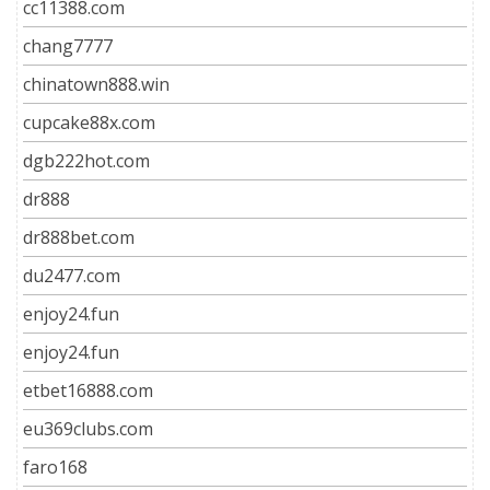
cc11388.com
chang7777
chinatown888.win
cupcake88x.com
dgb222hot.com
dr888
dr888bet.com
du2477.com
enjoy24.fun
enjoy24.fun
etbet16888.com
eu369clubs.com
faro168