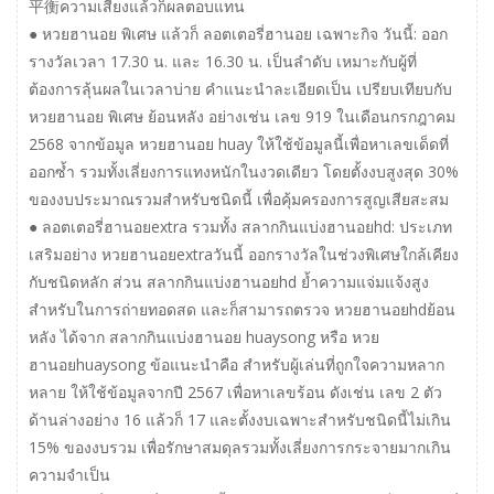
平衡ความเสี่ยงแล้วก็ผลตอบแทน
● หวยฮานอย พิเศษ แล้วก็ ลอตเตอรี่ฮานอย เฉพาะกิจ วันนี้: ออก
รางวัลเวลา 17.30 น. และ 16.30 น. เป็นลำดับ เหมาะกับผู้ที่
ต้องการลุ้นผลในเวลาบ่าย คำแนะนำละเอียดเป็น เปรียบเทียบกับ
หวยฮานอย พิเศษ ย้อนหลัง อย่างเช่น เลข 919 ในเดือนกรกฎาคม
2568 จากข้อมูล หวยฮานอย huay ให้ใช้ข้อมูลนี้เพื่อหาเลขเด็ดที่
ออกซ้ำ รวมทั้งเลี่ยงการแทงหนักในงวดเดียว โดยตั้งงบสูงสุด 30%
ของงบประมาณรวมสำหรับชนิดนี้ เพื่อคุ้มครองการสูญเสียสะสม
● ลอตเตอรี่ฮานอยextra รวมทั้ง สลากกินแบ่งฮานอยhd: ประเภท
เสริมอย่าง หวยฮานอยextraวันนี้ ออกรางวัลในช่วงพิเศษใกล้เคียง
กับชนิดหลัก ส่วน สลากกินแบ่งฮานอยhd ย้ำความแจ่มแจ้งสูง
สำหรับในการถ่ายทอดสด และก็สามารถตรวจ หวยฮานอยhdย้อน
หลัง ได้จาก สลากกินแบ่งฮานอย huaysong หรือ หวย
ฮานอยhuaysong ข้อแนะนำคือ สำหรับผู้เล่นที่ถูกใจความหลาก
หลาย ให้ใช้ข้อมูลจากปี 2567 เพื่อหาเลขร้อน ดังเช่น เลข 2 ตัว
ด้านล่างอย่าง 16 แล้วก็ 17 และตั้งงบเฉพาะสำหรับชนิดนี้ไม่เกิน
15% ของงบรวม เพื่อรักษาสมดุลรวมทั้งเลี่ยงการกระจายมากเกิน
ความจำเป็น