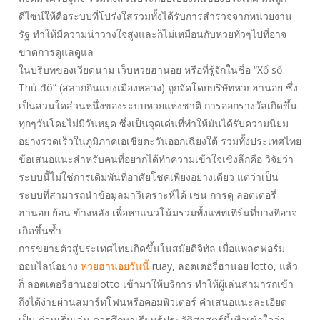
ดีไซน์ให้คือระบบที่โปร่งใสรวมทั้งได้รับการสำรวจจากหน่วยงาน
รัฐ ทำให้มีความน่าวางใจสูงและก็ไม่เหมือนกับหวยทั่วๆไปที่อาจ
ขาดการดูแลดูแล
ในบริบทของเวียดนาม เว็บหวยฮานอย หรือที่รู้จักในชื่อ “Xổ số
Thủ đô” (สลากกินแบ่งเมืองหลวง) ถูกจัดโดยบริษัทหวยฮานอย ซึ่ง
เป็นส่วนใดส่วนหนึ่งของระบบหวยแห่งชาติ การออกรางวัลเกิดขึ้น
ทุกๆวันโดยไม่มีวันหยุด ซึ่งเป็นจุดเด่นที่ทำให้มันได้รับความนิยม
อย่างรวดเร็วในภูมิภาคเอเชียตะวันออกเฉียงใต้ รวมทั้งประเทศไทย
ข้อเสนอแนะสำหรับคนที่อยากได้ทำความเข้าใจเชิงลึกคือ วิจัยว่า
ระบบนี้ไม่ใช่การเดิมพันที่อาศัยโชคเพียงอย่างเดียว แต่ว่าเป็น
ระบบที่สามารถนำข้อมูลมาวิเคราะห์ได้ เช่น การดู ลอตเตอรี่
ฮานอย ย้อน ข้างหลัง เพื่อหาแนวโน้มรวมทั้งแพทเทิร์นที่บางทีอาจ
เกิดขึ้นซ้ำ
การขยายตัวสู่ประเทศไทยเกิดขึ้นในสมัยดิจิทัล เมื่อแพลตฟอร์ม
ออนไลน์อย่าง
หวยฮานอยวันนี้
ruay, ลอตเตอรี่ฮานอย lotto, แล้ว
ก็ ลอตเตอรี่ฮานอยlotto เข้ามาให้บริการ ทำให้ผู้เล่นสามารถเข้า
ถึงได้ง่ายผ่านสมาร์ทโฟนหรือคอมพิวเตอร์ คำเสนอแนะละเอียด
เป็น ก่อนเริ่มเล่น ควรศึกษาเรียนรู้ประวัติศาสตร์นี้เพื่อเข้าใจว่า