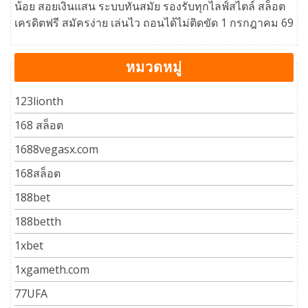
น้อย สอยเงินแสน ระบบทันสมัย รองรับทุกไลฟ์สไตล์ สล็อต
เครดิตฟรี สมัครง่าย เล่นไว ถอนได้ไม่ติดขัด 1 กรกฎาคม 69
หมวดหมู่
123lionth
168 สล็อต
1688vegasx.com
168สล็อต
188bet
188betth
1xbet
1xgameth.com
77UFA