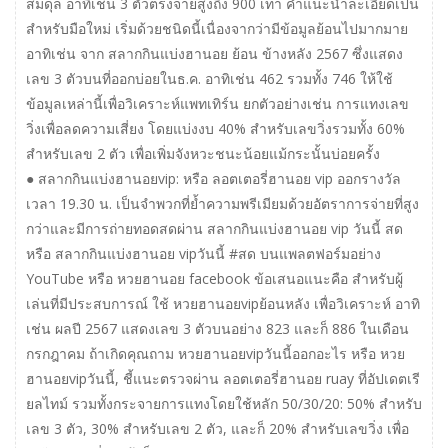
สมดุล อาทิเช่น 3 ตัวตรงจ่ายสูงถึง 900 เท่า คำแนะนำละเอียดเป็น
สำหรับมือใหม่ เริ่มด้วยชนิดนี้เนื่องจากว่ามีข้อมูลย้อนไปมากมาย
อาทิเช่น จาก สลากกินแบ่งฮานอย ย้อน ข้างหลัง 2567 ซึ่งแสดง
เลข 3 ตัวบนที่ออกบ่อยในธ.ค. อาทิเช่น 462 รวมทั้ง 746 ให้ใช้
ข้อมูลเหล่านี้เพื่อวิเคราะห์แพทเทิร์น ยกตัวอย่างเช่น การแทงเลข
วิ่งเพื่อลดความเสี่ยง โดยแบ่งงบ 40% สำหรับเลขวิ่งรวมทั้ง 60%
สำหรับเลข 2 ตัว เพื่อเพิ่มจังหวะชนะน้อยแม้กระนั้นบ่อยครั้ง
● สลากกินแบ่งฮานอยvip: หรือ ลอตเตอรี่ฮานอย vip ออกรางวัล
เวลา 19.30 น. เป็นจำพวกที่ย้ำความพรีเมียมด้วยอัตราการจ่ายที่สูง
กว่าและมีการถ่ายทอดสดผ่าน สลากกินแบ่งฮานอย vip วันนี้ สด
หรือ สลากกินแบ่งฮานอย vipวันนี้ #สด บนแพลตฟอร์มอย่าง
YouTube หรือ หวยฮานอย facebook ข้อเสนอแนะคือ สำหรับผู้
เล่นที่มีประสบการณ์ ใช้ หวยฮานอยvipย้อนหลัง เพื่อวิเคราะห์ อาทิ
เช่น ผลปี 2567 แสดงเลข 3 ตัวบนอย่าง 823 และก็ 886 ในเดือน
กรกฎาคม ถ้าเกิดคุณถาม หวยฮานอยvipวันนี้ออกอะไร หรือ หวย
ฮานอยvipวันนี้, ชี้แนะตรวจผ่าน ลอตเตอรี่ฮานอย ruay ที่อัปเดตเรี
ยลไทม์ รวมทั้งกระจายการแทงโดยใช้หลัก 50/30/20: 50% สำหรับ
เลข 3 ตัว, 30% สำหรับเลข 2 ตัว, และก็ 20% สำหรับเลขวิ่ง เพื่อ