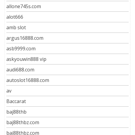
allone745s.com
alot666
amb slot
argus16888.com
asb9999.com
askyouwin888 vip
audi688.com
autoslot16888.com
av
Baccarat
baj88thb
baj88thbz.com
baj88thbz.com