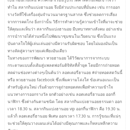
ทำไม สลากกินแบ่งฮานอย จึงมีส่วนประกอบที่มั่นคง เช่น การออก
รางวัลที่ใช้เครื่องสุ่มจำนวนมาตรฐานสากล ซึ่งช่วยลดการเสี่ยง
จากการคดโกง ยิ่งกว่านั้น วิธีการทำความรู้ความเข้าใจที่มาจะช่วย
ให้คุณแลเห็นว่า สลากกินแบ่งฮานอย มีบทบาททางสังคม อย่างเช่น
การนำรายได้ส่วนหนึ่งไปพัฒนาชุมชนในเวียดนาม ซึ่งเป็นแรง
บันดาลใจให้ผู้เล่นเล่นอย่างมีความรับผิดชอบ โดยไม่มองมันเป็น
ทางลัดสู่ความรวยแค่เพียงอันเดียว
ในทางของการพัฒนา หวยฮานอย ได้วิวัฒนาการจากระบบ
กระดาษแบบดั้งเดิมสู่แพลตฟอร์มดิจิทัลที่ล้ำยุค โดยมีการถ่ายทอด
สดผ่านช่องทางต่างๆเป็นต้นว่า ลอตเตอรี่ฮานอย #ถ่ายทอดสดวันนี้
หรือ หวยฮานอย facebook ซึ่งเพิ่มความโล่งใส ข้อเสนอแนะเป็น
สำหรับผู้เล่นใหม่ เริ่มด้วยการดูถ่ายทอดสดเพื่อทำความเข้าใจ
แนวทางการออกรางวัล ยกตัวอย่างเช่น ลอตเตอรี่ฮานอย ออกกี่
นาฬิกา ซึ่งต่างกันตามชนิด โดย สลากกินแบ่งฮานอยธรรมดา ออก
เวลา 18.30 น. สลากกินแบ่งฮานอย vip ออกกี่นาฬิกา คือ 19.30 น.
แล้วก็ ลอตเตอรี่ฮานอย พิเศษ ออกเวลา 17.30 น. การรู้ขณะที่แน่ๆ
จะช่วยให้คุณวางแผนเล่นได้อย่างมีคุณภาพและก็หลบหลีกความ