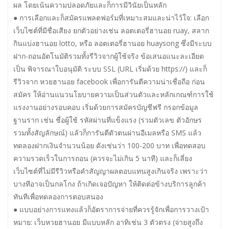
ผล โดยเน้นความปลอดภัยและก็การมีวินัยเป็นหลัก
● การเลือกและก็สมัครแพลตฟอร์มที่เหมาะสมและน่าไว้ใจ: เลือก
เว็บไซต์ที่มีชื่อเสียง ยกตัวอย่างเช่น ลอตเตอรี่ฮานอย ruay, สลาก
กินแบ่งฮานอย lotto, หรือ ลอตเตอรี่ฮานอย huaysong ซึ่งมีระบบ
ฝาก-ถอนอัตโนมัติรวมทั้งรีวิวจากผู้ใช้จริง ข้อเสนอแนะละเอียด
เป็น พิจารณาใบอนุมัติ ระบบ SSL (URL เริ่มด้วย https://) และก็
รีวิวจาก หวยฮานอย facebook เพื่อการันตีความน่าเชื่อถือ ก่อน
สมัคร ให้อ่านแนวนโยบายความเป็นส่วนตัวและหลักเกณฑ์การใช้
แรงงานอย่างรอบคอบ เริ่มด้วยการสมัครบัญชีฟรี กรอกข้อมูล
ฐานราก เช่น ชื่อผู้ใช้ รหัสผ่านที่แข็งแรง (รวมตัวเลข ตัวอักษร
รวมทั้งสัญลักษณ์) แล้วก็การันตีตัวตนผ่านอีเมลหรือ SMS แล้ว
ทดลองฝากเงินจำนวนน้อย ดังเช่นว่า 100-200 บาท เพื่อทดสอบ
ความรวดเร็วในการถอน (ควรจะไม่เกิน 5 นาที) และก็เลี่ยง
เว็บไซต์ที่ไม่มีรีวิวหรือคำสัญญาผลตอบแทนสูงเกินจริง เพราะว่า
บางทีอาจเป็นกลโกง ถ้าเกิดเจอปัญหา ให้ติดต่อข้างบริการลูกค้า
ทันทีเพื่อทดลองการตอบสนอง
● แบบอย่างการแทงแล้วก็อัตราการจ่ายที่ควรรู้จักเพื่อการวางเป้า
หมาย: เว็บหวยฮานอย มีแบบหลัก อาทิเช่น 3 ตัวตรง (จ่ายสูงถึง