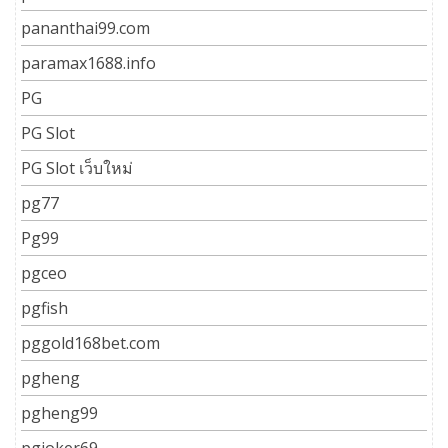
pananthai99.com
paramax1688.info
PG
PG Slot
PG Slot เว็บใหม่
pg77
Pg99
pgceo
pgfish
pggold168bet.com
pgheng
pgheng99