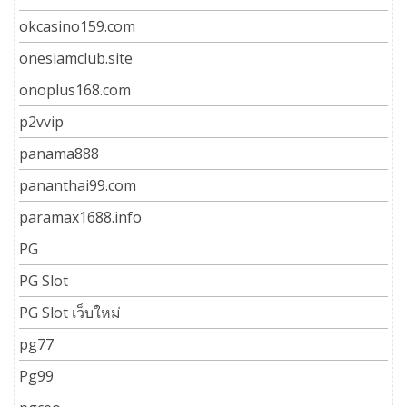
okcasino159.com
onesiamclub.site
onoplus168.com
p2vvip
panama888
pananthai99.com
paramax1688.info
PG
PG Slot
PG Slot เว็บใหม่
pg77
Pg99