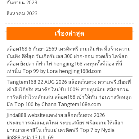
กันยายน 2023
สิงหาคม 2023
เรื่องล่าสุด
สล็อต168 6 กันยา 2569 เครดิตฟรี เกมเดิมพัน ที่สร้างความ
บันเทิง ดีที่สุด วันเกิดรับเลย 300 ฝาก-ถอน รวดเร็ว ไลฟ์สด
สล็อต ยิงปลา กีฬา ไพ่ hengjing168 ลงทุนทั้งที่ต้อง ที่นี่
เท่านั้น Top 99 by Lora hengjing168d.com
Tangtem168 22 AUG 2026 สล็อตเว็บตรง ความพรีเมียมที่
เข้าถึงได้จริง สมาชิกใหม่รับ 100% สายทุนน้อย สมัครด่วน
การันตี กำไรหลักแสน สล็อต168 เข้าให้ทัน ก่อนรางวัลหลุด
มือ Top 100 by Chana Tangtem168e.com
Jinda888 websiteแตกง่าย สล็อตเว็บตรง 2026
ประสบการณ์เล่นยุคใหม่ ระบบเสถียร พร้อมเกมให้เลือก
มากมาย คาสิโน เว็บแม่ เครดิตฟรี Top 7 by Nydia
jin888.asia 13 JUL 69