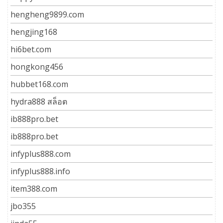
hengheng9899.com
hengjing168
hi6bet.com
hongkong456
hubbet168.com
hydra888 สล็อต
ib888pro.bet
ib888pro.bet
infyplus888.com
infyplus888.info
item388.com
jbo355