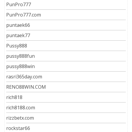
PunPro777
PunPro777.com
puntaek66
puntaek77
Pussy888
pussy888fun
pussy888win
rasri365day.com
RENO88WIN.COM
rich818
rich8188.com
rizzbetx.com
rockstar66