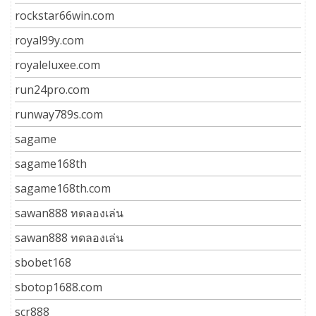
rockstar66win.com
royal99y.com
royaleluxee.com
run24pro.com
runway789s.com
sagame
sagame168th
sagame168th.com
sawan888 ทดลองเล่น
sawan888 ทดลองเล่น
sbobet168
sbotop1688.com
scr888