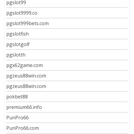
pgslot99
pgslot9999.co
pgslot999bets.com
pgslotfish
pgslotgolf
pgslotth
pgx62game.com
pgzeus88win.com
pgzeus88win.com
pokbet88
premium66.info
PunPro66
PunPro66.com