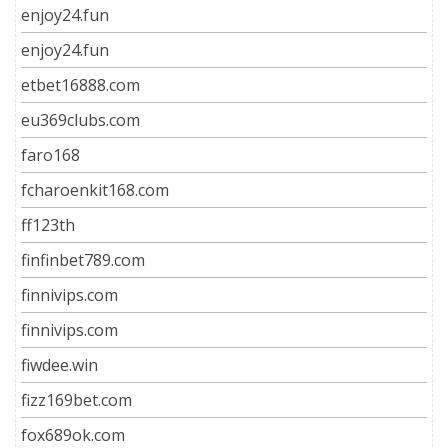
enjoy24.fun
enjoy24.fun
etbet16888.com
eu369clubs.com
faro168
fcharoenkit168.com
ff123th
finfinbet789.com
finnivips.com
finnivips.com
fiwdee.win
fizz169bet.com
fox689ok.com