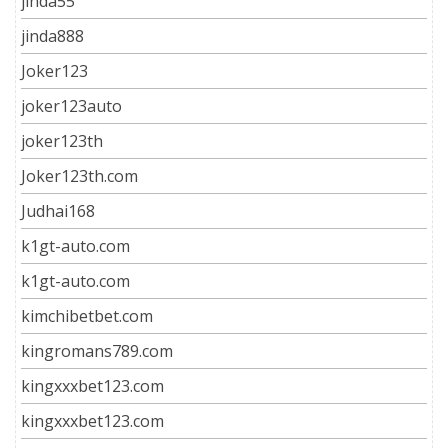
jinda55
jinda888
Joker123
joker123auto
joker123th
Joker123th.com
Judhai168
k1gt-auto.com
k1gt-auto.com
kimchibetbet.com
kingromans789.com
kingxxxbet123.com
kingxxxbet123.com