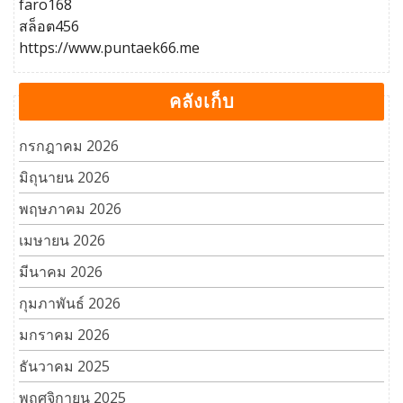
faro168
สล็อต456
https://www.puntaek66.me
คลังเก็บ
กรกฎาคม 2026
มิถุนายน 2026
พฤษภาคม 2026
เมษายน 2026
มีนาคม 2026
กุมภาพันธ์ 2026
มกราคม 2026
ธันวาคม 2025
พฤศจิกายน 2025