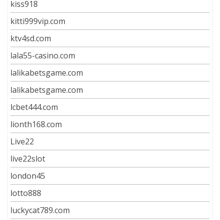
kiss918
kitti999vip.com
ktv4sd.com
lala55-casino.com
lalikabetsgame.com
lalikabetsgame.com
lcbet444.com
lionth168.com
Live22
live22slot
london45
lotto888
luckycat789.com