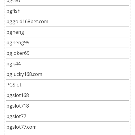
pgceo
pgfish
pggold168bet.com
pgheng
pgheng99
pgjoker69
pgk44
pglucky168.com
PGSlot
pgslot168
pgslot718
pgslot77
pgslot77.com