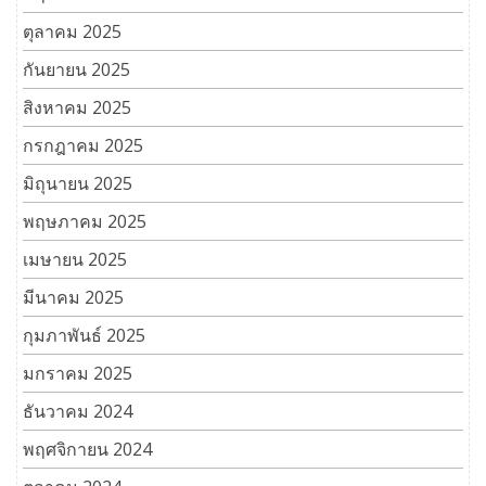
ตุลาคม 2025
กันยายน 2025
สิงหาคม 2025
กรกฎาคม 2025
มิถุนายน 2025
พฤษภาคม 2025
เมษายน 2025
มีนาคม 2025
กุมภาพันธ์ 2025
มกราคม 2025
ธันวาคม 2024
พฤศจิกายน 2024