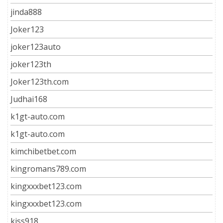
jinda888
Joker123
joker123auto
joker123th
Joker123th.com
Judhai168
k1gt-auto.com
k1gt-auto.com
kimchibetbet.com
kingromans789.com
kingxxxbet123.com
kingxxxbet123.com
kiss918