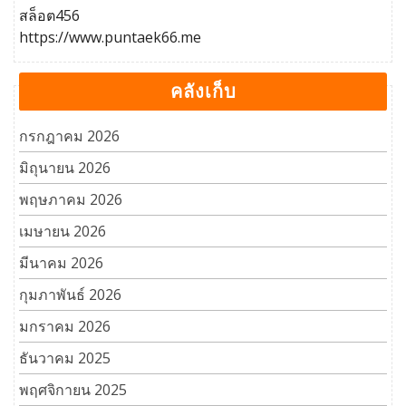
สล็อต456
https://www.puntaek66.me
คลังเก็บ
กรกฎาคม 2026
มิถุนายน 2026
พฤษภาคม 2026
เมษายน 2026
มีนาคม 2026
กุมภาพันธ์ 2026
มกราคม 2026
ธันวาคม 2025
พฤศจิกายน 2025