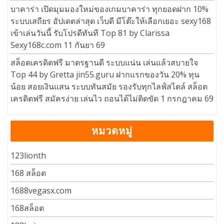
บาคาร่า เปิดมุมมองใหม่ของเกมบาคาร่า ทุกยอดฝาก 10%
ระบบเสถียร อัปเดตล่าสุด เว็บดี มีโต๊ะให้เลือกเยอะ sexy168
เข้าเล่นวันนี้ รับโปรดีทันที Top 81 by Clarissa
Sexy168c.com 11 กันยา 69
สล็อตเครดิตฟรี มาตรฐานดี ระบบแน่น เล่นแล้วสบายใจ
Top 44 by Gretta jin55.guru ฝากแรกของวัน 20% ทุน
น้อย สอยเงินแสน ระบบทันสมัย รองรับทุกไลฟ์สไตล์ สล็อต
เครดิตฟรี สมัครง่าย เล่นไว ถอนได้ไม่ติดขัด 1 กรกฎาคม 69
หมวดหมู่
123lionth
168 สล็อต
1688vegasx.com
168สล็อต