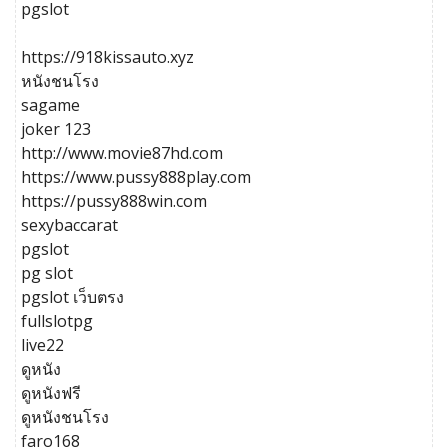
pgslot
https://918kissauto.xyz
หนังชนโรง
sagame
joker 123
http://www.movie87hd.com
https://www.pussy888play.com
https://pussy888win.com
sexybaccarat
pgslot
pg slot
pgslot เว็บตรง
fullslotpg
live22
ดูหนัง
ดูหนังฟรี
ดูหนังชนโรง
faro168