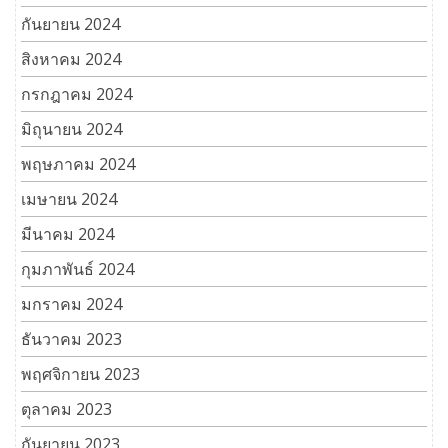
กันยายน 2024
สิงหาคม 2024
กรกฎาคม 2024
มิถุนายน 2024
พฤษภาคม 2024
เมษายน 2024
มีนาคม 2024
กุมภาพันธ์ 2024
มกราคม 2024
ธันวาคม 2023
พฤศจิกายน 2023
ตุลาคม 2023
กันยายน 2023