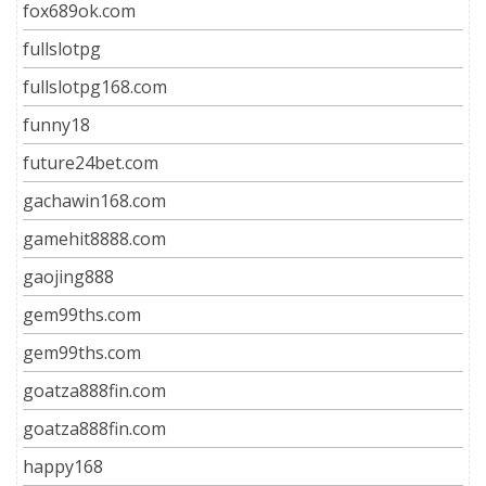
fox689ok.com
fullslotpg
fullslotpg168.com
funny18
future24bet.com
gachawin168.com
gamehit8888.com
gaojing888
gem99ths.com
gem99ths.com
goatza888fin.com
goatza888fin.com
happy168