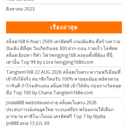
สิงหาคม 2023
เรื่องล่าสุด
สล็อต168 6 กันยา 2569 เครดิตฟรี เกมเดิมพัน ที่สร้างความ
บันเทิง ดีที่สุด วันเกิดรับเลย 300 ฝาก-ถอน รวดเร็ว ไลฟ์สด
สล็อต ยิงปลา กีฬา ไพ่ hengjing168 ลงทุนทั้งที่ต้อง ที่นี่
เท่านั้น Top 99 by Lora hengjing168d.com
Tangtem168 22 AUG 2026 สล็อตเว็บตรง ความพรีเมียมที่
เข้าถึงได้จริง สมาชิกใหม่รับ 100% สายทุนน้อย สมัครด่วน
การันตี กำไรหลักแสน สล็อต168 เข้าให้ทัน ก่อนรางวัลหลุด
มือ Top 100 by Chana Tangtem168e.com
Jinda888 websiteแตกง่าย สล็อตเว็บตรง 2026
ประสบการณ์เล่นยุคใหม่ ระบบเสถียร พร้อมเกมให้เลือก
มากมาย คาสิโน เว็บแม่ เครดิตฟรี Top 7 by Nydia
jin888.asia 13 JUL 69