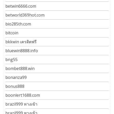
betwin6666.com
betworld369hot.com
bio285th.com
bitcoin
bkkwin เครดิตฟรี
bluewin8888.info
bng55
bombet888.win
bonanza99
bonus888
boonlert1688.com
brazil999 ทางเข้า
brazil999 ทางเข้า