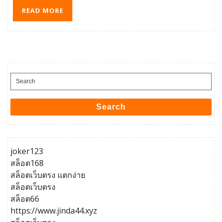
READ MORE
Search
for:
Search
joker123
สล็อต168
สล็อตเว็บตรง แตกง่าย
สล็อตเว็บตรง
สล็อต66
https://www.jinda44.xyz