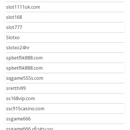
slot1111ok.com
slot168
slot777
Slotxo
slotxo24hr
spbetflik888.com
spbetflik888.com
sqgame555s.com
sretthi99
ss168vip.com
ssc915casino.com
ssgame666
ssgame666 เข้าสู่ระบบ