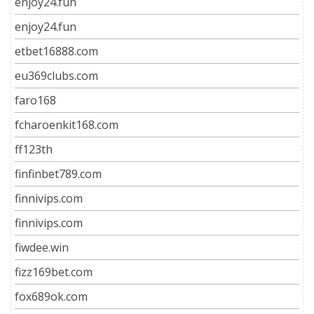
enjoy24.fun
enjoy24.fun
etbet16888.com
eu369clubs.com
faro168
fcharoenkit168.com
ff123th
finfinbet789.com
finnivips.com
finnivips.com
fiwdee.win
fizz169bet.com
fox689ok.com