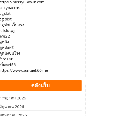
https://pussy888win.com
sexybaccarat
pgslot
pg slot
pgslot เว็บตรง
fullslotpg
live22
ดูหนัง
ดูหนังฟรี
ดูหนังชนโรง
faro168
สล็อต456
https://www.puntaek66.me
คลังเก็บ
กรกฎาคม 2026
มิถุนายน 2026
พฤษภาคม 2026