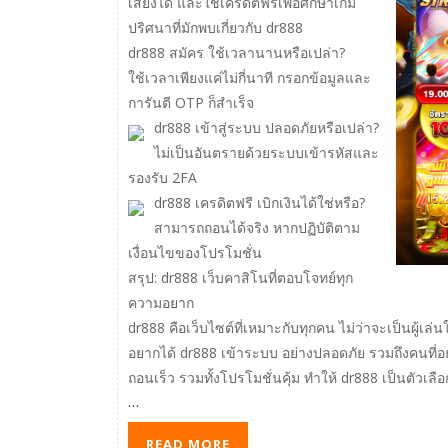
เสี่ยงได้ และใช้เครดิตฟรีเพื่อศึกษาเกม
ปริศนาที่มักพบเกี่ยวกับ dr888
dr888 สมัคร ใช้เวลานานหรือเปล่า?
ใช้เวลาเพียงแค่ไม่กี่นาที กรอกข้อมูลและ
การันตี OTP ก็สำเร็จ
dr888 เข้าสู่ระบบ ปลอดภัยหรือเปล่า?
ไม่เป็นอันตรายด้วยระบบเข้ารหัสและ
รองรับ 2FA
dr888 เครดิตฟรี เบิกเงินได้ใช่หรือ?
สามารถถอนได้จริง หากปฏิบัติตาม
เงื่อนไขของโปรโมชั่น
สรุป: dr888 เว็บคาสิโนที่ตอบโจทย์ทุก
ความอยาก
dr888 คือเว็บไซต์ที่เหมาะกับทุกคน ไม่ว่าจะเป็นผู้เล่น
อยากได้ dr888 เข้าระบบ อย่างปลอดภัย รวมถึงคนที่อย
ถอนเร็ว รวมทั้งโปรโมชั่นคุ้ม ทำให้ dr888 เป็นตัวเลื
…
READ MORE