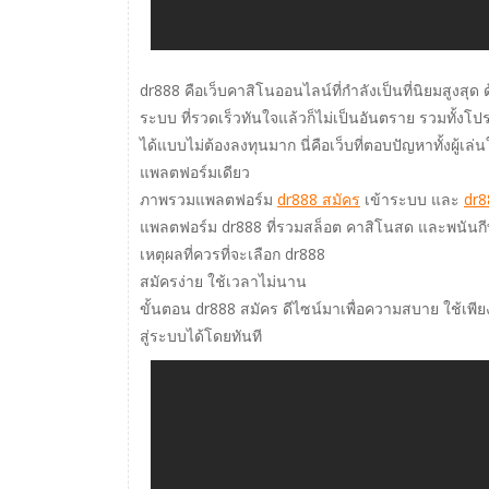
dr888 คือเว็บคาสิโนออนไลน์ที่กำลังเป็นที่นิยมสูงสุด 
ระบบ ที่รวดเร็วทันใจแล้วก็ไม่เป็นอันตราย รวมทั้งโปรโ
ได้แบบไม่ต้องลงทุนมาก นี่คือเว็บที่ตอบปัญหาทั้งผู้เ
แพลตฟอร์มเดียว
ภาพรวมแพลตฟอร์ม
dr888 สมัคร
เข้าระบบ และ
dr8
แพลตฟอร์ม dr888 ที่รวมสล็อต คาสิโนสด และพนันก
เหตุผลที่ควรที่จะเลือก dr888
สมัครง่าย ใช้เวลาไม่นาน
ขั้นตอน dr888 สมัคร ดีไซน์มาเพื่อความสบาย ใช้เพี
สู่ระบบได้โดยทันที