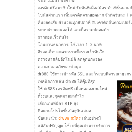
ชนิด เนื้อหา ข้อจำกัด
เครดิตฟรีสมาชิกใหม่ รับทันทีเมื่อสมัคร ทำเทิร์นตา
โบนัสฝากแรก เพิ่มเครดิตจากยอดฝาก จำกัดวันละ 1 คร
คืนยอดเสีย คำนวณทุกสัปดาห์ รับเครดิตคืนตามเปอร์เ
ระบบฝากถอนออโต้ และก็ความปลอดภัย
ฝากถอนเร็วทันใจ
โอนผ่านธนาคาร: ใช้เวลา 1–3 นาที
อีวอลเล็ท: สะดวกรวมทั้งรวดเร็วทันใจ
ตรวจหาสลิปอัตโนมัติ ลดจุดบกพร่อง
ความปลอดภัยของข้อมูล
dr888 ใช้การเข้ารหัส SSL และก็ระบบพิจารณาธุรกรรมแ
เทคนิคการเล่น dr888 ให้คุ้มที่สุด
ใช้ dr888 เครดิตฟรี เพื่อทดลองเกมใหม่
ตั้งงบและจุดหมายผลกำไร
เลือกเกมที่มีค่า RTP สูง
ติดตามโปรโมชั่นปัจจุบันเสมอ
ข้อแนะนำ:
dr888 สมัคร
เล่นอย่างมี
สติสัมปชัญญะ ใช้งบที่คุณสามารถรับการ