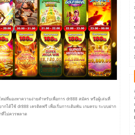
ใหม่ที่มองหาความง่ายสำหรับเพื่อการ dr888 สมัคร หรือผู้เล่นที่
ากได้ใช้ dr888 เครดิตฟรี เพื่อเริ่มการเดิมพัน เกมครบ ระบบฝาก
อกที่ไม่ควรพลาด