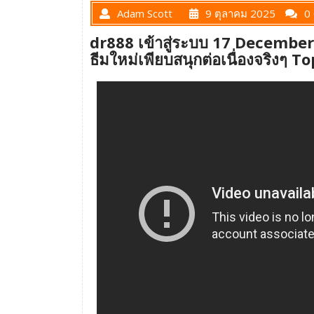
Adam Scott
9 ตุลาคม 2025
0
dr888 เข้าสู่ระบบ 17 December d
ธีมใหม่เพียบสนุกต่อเนื่องจริงๆ T