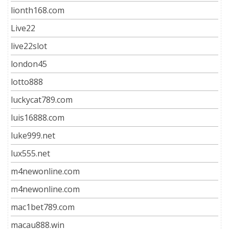
lionth168.com
Live22
live22slot
london45
lotto888
luckycat789.com
luis16888.com
luke999.net
lux555.net
m4newonline.com
m4newonline.com
mac1bet789.com
macau888.win