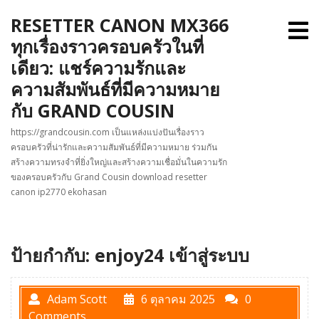
Skip
RESETTER CANON MX366
to
O
M
content
ทุกเรื่องราวครอบครัวในที่
เดียว: แชร์ความรักและ
ความสัมพันธ์ที่มีความหมาย
กับ GRAND COUSIN
https://grandcousin.com เป็นแหล่งแบ่งปันเรื่องราว
ครอบครัวที่น่ารักและความสัมพันธ์ที่มีความหมาย ร่วมกัน
สร้างความทรงจำที่ยิ่งใหญ่และสร้างความเชื่อมั่นในความรัก
ของครอบครัวกับ Grand Cousin download resetter
canon ip2770 ekohasan
ป้ายกำกับ:
enjoy24 เข้าสู่ระบบ
Adam Scott
6 ตุลาคม 2025
0
Comments