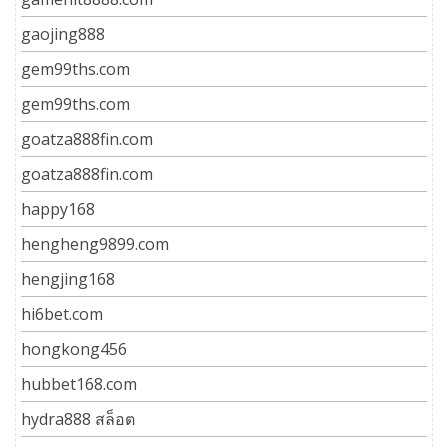
gaojing888
gem99ths.com
gem99ths.com
goatza888fin.com
goatza888fin.com
happy168
hengheng9899.com
hengjing168
hi6bet.com
hongkong456
hubbet168.com
hydra888 สล็อต