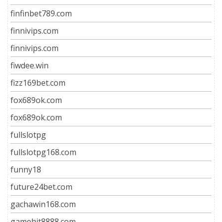
finfinbet789.com
finnivips.com
finnivips.com
fiwdee.win
fizz169bet.com
fox689ok.com
fox689ok.com
fullslotpg
fullslotpg168.com
funny18
future24bet.com
gachawin168.com
gamehit8888.com