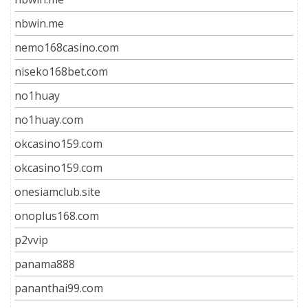
nbwin.me
nemo168casino.com
niseko168bet.com
no1huay
no1huay.com
okcasino159.com
okcasino159.com
onesiamclub.site
onoplus168.com
p2vvip
panama888
pananthai99.com