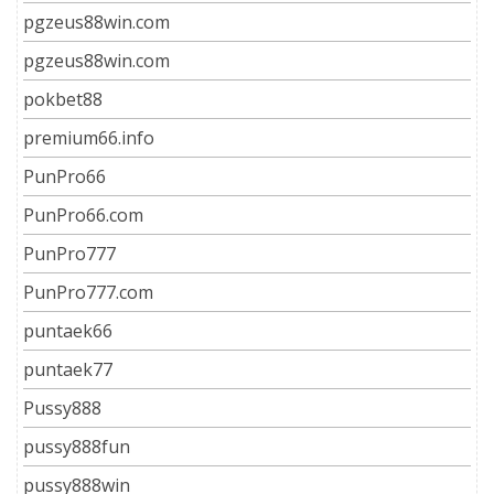
pgzeus88win.com
pgzeus88win.com
pokbet88
premium66.info
PunPro66
PunPro66.com
PunPro777
PunPro777.com
puntaek66
puntaek77
Pussy888
pussy888fun
pussy888win