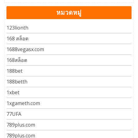
หมวดหมู่
123lionth
168 สล็อต
1688vegasx.com
168สล็อต
188bet
188betth
1xbet
1xgameth.com
77UFA
789plus.com
789plus.com