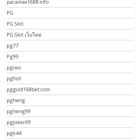
paramax1688.info
PG
PG Slot
PG Slot เว็บใหม่
pg77
Pg99
pgceo
pgfish
pggold168bet.com
pgheng
pgheng99
pgjoker69
pgk44