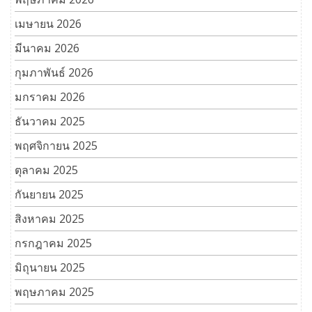
เมษายน 2026
มีนาคม 2026
กุมภาพันธ์ 2026
มกราคม 2026
ธันวาคม 2025
พฤศจิกายน 2025
ตุลาคม 2025
กันยายน 2025
สิงหาคม 2025
กรกฎาคม 2025
มิถุนายน 2025
พฤษภาคม 2025