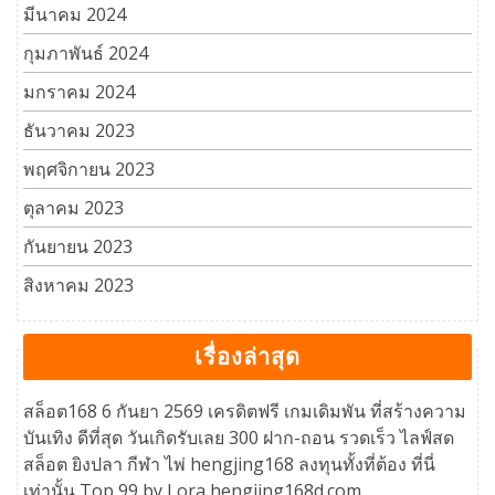
มีนาคม 2024
กุมภาพันธ์ 2024
มกราคม 2024
ธันวาคม 2023
พฤศจิกายน 2023
ตุลาคม 2023
กันยายน 2023
สิงหาคม 2023
เรื่องล่าสุด
สล็อต168 6 กันยา 2569 เครดิตฟรี เกมเดิมพัน ที่สร้างความ
บันเทิง ดีที่สุด วันเกิดรับเลย 300 ฝาก-ถอน รวดเร็ว ไลฟ์สด
สล็อต ยิงปลา กีฬา ไพ่ hengjing168 ลงทุนทั้งที่ต้อง ที่นี่
เท่านั้น Top 99 by Lora hengjing168d.com