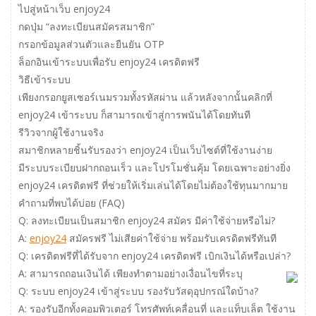
ไปสู่หน้าเว็บ enjoy24
กดปุ่ม “ลงทะเบียนสมัครสมาชิก”
กรอกข้อมูลส่วนตัวและยืนยัน OTP
ล็อกอินเข้าระบบเพื่อรับ enjoy24 เครดิตฟรี
วิธีเข้าระบบ
เพียงกรอกยูสเซอร์เนมรวมทั้งรหัสผ่าน แล้วหลังจากนั้นคลิกที่
enjoy24 เข้าระบบ ก็สามารถเข้าสู่การพนันได้โดยทันที
รีวิวจากผู้ใช้งานจริง
สมาชิกหลายชิ้นรับรองว่า enjoy24 เป็นเว็บไซต์ที่ใช้งานง่าย
มีระบบระเบียบฝากถอนเร็ว และโปรโมชั่นคุ้ม โดยเฉพาะอย่างยิ่ง
enjoy24 เครดิตฟรี ที่ช่วยให้เริ่มเล่นได้โดยไม่ต้องใช้ทุนมากมาย
คำถามที่พบได้บ่อย (FAQ)
Q: ลงทะเบียนเป็นสมาชิก enjoy24 สมัคร มีค่าใช้จ่ายหรือไม่?
A:
enjoy24
สมัครฟรี ไม่เสียค่าใช้จ่าย พร้อมรับเครดิตฟรีทันที
Q: เครดิตฟรีที่ได้รับจาก enjoy24 เครดิตฟรี เบิกเงินได้หรือเปล่า?
A: สามารถถอนเงินได้ เพียงทำตามอย่างเงื่อนไขที่ระบุ
Q: ระบบ enjoy24 เข้าสู่ระบบ รองรับวัสดุอุปกรณ์ใดบ้าง?
A: รองรับอีกทั้งคอมพิวเตอร์ โทรศัพท์เคลื่อนที่ และแท็บเล็ต ใช้งาน