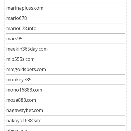
marinapluss.com
mario678
mario678.info
mars95
meekin365day.com
mib555s.com
mmgoldsbets.com
monkey789
mono16888.com
moza888.com
nagawaybet.com
nakoya1688.site
nbwin.me