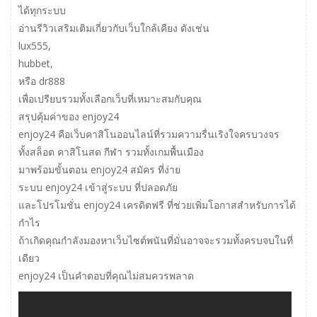
ได้ทุกระบบ
อ่านรีวิวเสริมเติมเกี่ยวกับเว็บใกล้เคียง ดังเช่น
lux555,
hubbet,
หรือ dr888
เพื่อเปรียบรวมทั้งเลือกเว็บที่เหมาะสมกับคุณ
สรุปคุ้มค่าของ enjoy24
enjoy24 คือเว็บคาสิโนออนไลน์ที่รวมความรื่นเริงใจครบวงจร
ทั้งสล็อต คาสิโนสด กีฬา รวมทั้งเกมพื้นเมือง
มาพร้อมขั้นตอน enjoy24 สมัคร ที่ง่าย
ระบบ enjoy24 เข้าสู่ระบบ ที่ปลอดภัย
และโปรโมชั่น enjoy24 เครดิตฟรี ที่ช่วยเพิ่มโอกาสสำหรับการได้
กำไร
ถ้าเกิดคุณกำลังมองหาเว็บไซต์พนันที่มั่นอาจจะรวมทั้งครบจบในที่
เดียว
enjoy24 เป็นคำตอบที่คุณไม่สมควรพลาด