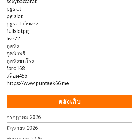
sexybaccarat
pgslot
pg slot
pgslot เว็บตรง
fullslotpg
live22
ดูหนัง
ดูหนังฟรี
ดูหนังชนโรง
faro168
สล็อต456
https://www.puntaek66.me
คลังเก็บ
กรกฎาคม 2026
มิถุนายน 2026
พฤษภาคม 2026