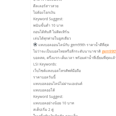
ดีลเลอร์สาวสวย
ไม่ต้องโยกเงิน
Keyword Suggest:
พนันขั้นต่ำ 10 บาท
ถอนได้ทันที ไม่ติดเทิร์น
เล่นได้ทุกค่ายในยูสเดียว
แทงบอลออนไลน์กับ gem99th ราคาน้ำดีที่สุด
ไม่ว่าจะเป็นบอลไทยหรือลีกระดับนานาชาติ
gem99th
บอลสด, ครึ่งแรก-เต็มเวลา พร้อมค่าน้ำที่เยี่ยมที่ส
LSI Keywords:
เว็บไซต์แทงบอลโทรศัพท์มือถือ
ราคาบอลวันนี้
แทงบอลออนไลน์ไม่ผ่านเอเย่นต์
แทงบอลออโต้
Keyword Suggest:
แทงบอลอย่างน้อย 10 บาท
สเต็ปเริ่ม 2 คู่
ใบเสร็จรับเงินผิดตัด ถอนเต็ม