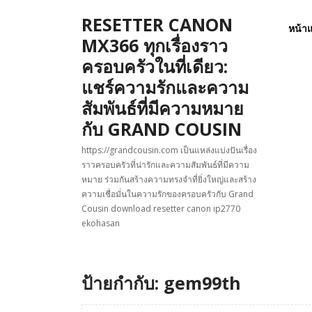
Skip
RESETTER CANON
to
หน้า
content
MX366 ทุกเรื่องราว
ครอบครัวในที่เดียว:
แชร์ความรักและความ
สัมพันธ์ที่มีความหมาย
กับ GRAND COUSIN
https://grandcousin.com เป็นแหล่งแบ่งปันเรื่อง
ราวครอบครัวที่น่ารักและความสัมพันธ์ที่มีความ
หมาย ร่วมกันสร้างความทรงจำที่ยิ่งใหญ่และสร้าง
ความเชื่อมั่นในความรักของครอบครัวกับ Grand
Cousin download resetter canon ip2770
ekohasan
ป้ายกำกับ:
gem99th