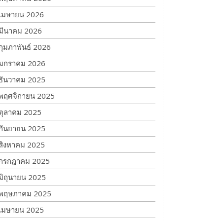
เมษายน 2026
มีนาคม 2026
กุมภาพันธ์ 2026
มกราคม 2026
ธันวาคม 2025
พฤศจิกายน 2025
ตุลาคม 2025
กันยายน 2025
สิงหาคม 2025
กรกฎาคม 2025
มิถุนายน 2025
พฤษภาคม 2025
เมษายน 2025