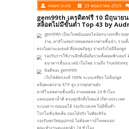
Adam Scott
23 พฤษภาคม 2025
gem99th เครดิตฟรี 10 มิถุนายน 
สล็อตไม่มีขั้นต่ำ Top 43 by Aud
gem99th เป็นเว็บพนันออนไลน์ครบวงจรที่รวมทุกเ
ง่าย, คาสิโนสดถ่ายทอดสดจากค่ายชั้นนำ, รวมทั้
ตรงไม่ผ่านเอเย่นต์ ที่ปลอดภัยสูง จ่ายจริงไม่มีล็อกยูส
รองรับการใช้งานอีกทั้งมือถือรวมทั้งคอมพิวเตอร์
ธนาคารชั้นแนวหน้าในไทย รวมถึง TrueMoney Wall
ข้อดีของ gem99th
เว็บไซต์ตรงแท้ 100% ระบบเสถียร ไม่ล็อกยูส
สล็อตแตกง่าย RTP สูง จากทุกค่ายดัง
คาสิโนสดค่ายชั้นหนึ่ง ถ่ายทอดสด 24 ชั่วโมง
แทงบอลค่าน้ำดี ครบทุกลีกทั้งไทยแล้วก็ต่างประเทศ
ระบบฝาก-ถอนออโต้ รองรับวอเลท ไม่มีขั้นต่ำ
โปรโมชั่นจัดเต็ม ถอนได้จริง ไม่ติดเทิร์น
รองรับทุกวัสดุอุปกรณ์ ไม่ต้องดาวน์โหลดแอป
คณะทำงานดูแลลูกค้า 24 ชั่วโมง