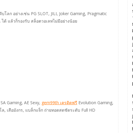
ับโลก อย่างเช่น PG SLOT, JILI, Joker Gaming, Pragmatic
ได้ แล้วก็รองรับ สล็อตวอเลทไม่มีอย่างน้อย
 SA Gaming, AE Sexy,
gem99th เครดิตฟรี
Evolution Gaming,
ฮโล, เสือมังกร, แบล็กแจ็ก ถ่ายทอดสดชัดระดับ Full HD