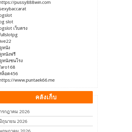
https://pussy888win.com
sexybaccarat
pgslot
pg slot
pgslot เว็บตรง
fullslotpg
live22
ดูหนัง
ดูหนังฟรี
ดูหนังชนโรง
faro168
สล็อต456
https://www.puntaek66.me
คลังเก็บ
กรกฎาคม 2026
มิถุนายน 2026
พฤษภาคม 2026