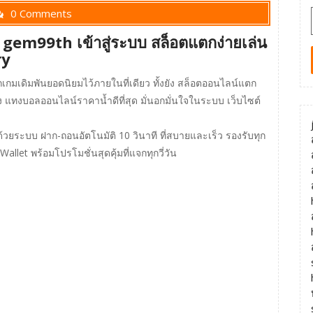
0 Comments
gem99th เข้าสู่ระบบ สล็อตแตกง่ายเล่น
ry
กมเดิมพันยอดนิยมไว้ภายในที่เดียว ทั้งยัง สล็อตออนไลน์แตก
ง แทงบอลออนไลน์ราคาน้ำดีที่สุด มั่นอกมั่นใจในระบบ เว็บไซต์
 ด้วยระบบ ฝาก-ถอนอัตโนมัติ 10 วินาที ที่สบายและเร็ว รองรับทุก
et พร้อมโปรโมชั่นสุดคุ้มที่แจกทุกวี่วัน