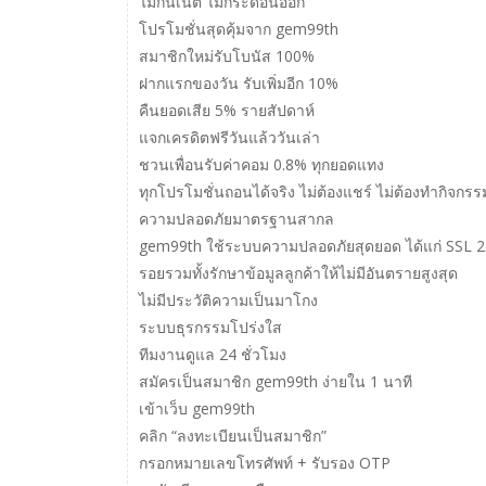
ไม่กินเน็ต ไม่กระดอนออก
โปรโมชั่นสุดคุ้มจาก gem99th
สมาชิกใหม่รับโบนัส 100%
ฝากแรกของวัน รับเพิ่มอีก 10%
คืนยอดเสีย 5% รายสัปดาห์
แจกเครดิตฟรีวันแล้ววันเล่า
ชวนเพื่อนรับค่าคอม 0.8% ทุกยอดแทง
ทุกโปรโมชั่นถอนได้จริง ไม่ต้องแชร์ ไม่ต้องทำกิจกร
ความปลอดภัยมาตรฐานสากล
gem99th ใช้ระบบความปลอดภัยสุดยอด ได้แก่ SSL 256
รอยรวมทั้งรักษาข้อมูลลูกค้าให้ไม่มีอันตรายสูงสุด
ไม่มีประวัติความเป็นมาโกง
ระบบธุรกรรมโปร่งใส
ทีมงานดูแล 24 ชั่วโมง
สมัครเป็นสมาชิก gem99th ง่ายใน 1 นาที
เข้าเว็บ gem99th
คลิก “ลงทะเบียนเป็นสมาชิก”
กรอกหมายเลขโทรศัพท์ + รับรอง OTP