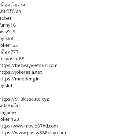
สล็อตเว็บตรง
หนังโป๊ไทย
1xbet
funny18
kiss918
pg slot
joker123
สล็อต777
tokyoslot88
https://betwayvietnam.com
https://jokerasia.net
https://moodeng.in
pgslot
https://918kissauto.xyz
หนังชนโรง
sagame
joker 123
http://www.movie87hd.com
https://www.pussy888play.com