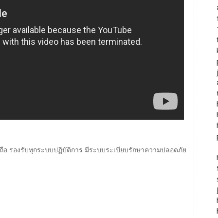
มือถือ รองรับทุกระบบปฏิบัติการ มีระบบระเบียบรักษาความปลอดภัย