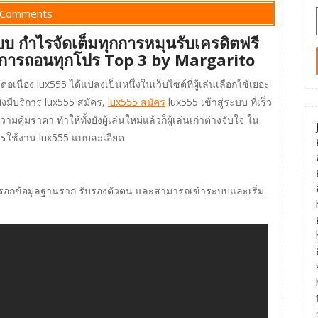
 Comments
บบ กำไรจัดเต็มทุกการหมุนรับเครดิตฟรี
่ำในการถอนทุกโปร Top 3 by Margarito
เนื่อง lux555 ได้แปลงเป็นหนึ่งในเว็บไซต์ที่ผู้เล่นเลือกใช้เยอะ
ยังมีบริการ lux555 สมัคร,
lux555 สมัคร
lux555 เข้าสู่ระบบ ที่เร็ว
ามคุ้มราคา ทำให้ทั้งยังผู้เล่นใหม่แล้วก็ผู้เล่นเก่าต่างจับใจ ใน
การใช้งาน lux555 แบบละเอียด
แค่กรอกข้อมูลฐานราก รับรองตัวตน และสามารถเข้าระบบและเริ่ม