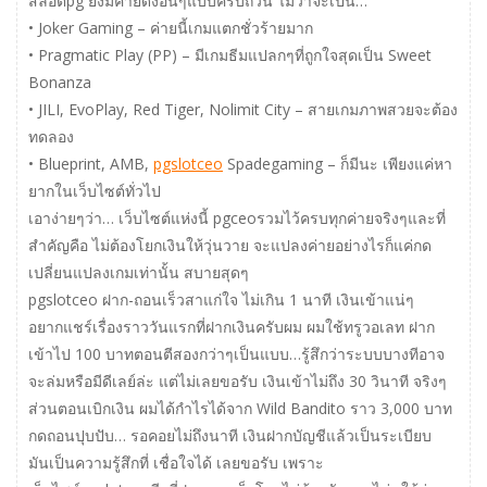
สล็อตpg ยังมีค่ายดังอื่นๆแบบครบถ้วน ไม่ว่าจะเป็น…
• Joker Gaming – ค่ายนี้เกมแตกชั่วร้ายมาก
• Pragmatic Play (PP) – มีเกมธีมแปลกๆที่ถูกใจสุดเป็น Sweet
Bonanza
• JILI, EvoPlay, Red Tiger, Nolimit City – สายเกมภาพสวยจะต้อง
ทดลอง
• Blueprint, AMB,
pgslotceo
Spadegaming – ก็มีนะ เพียงแค่หา
ยากในเว็บไซต์ทั่วไป
เอาง่ายๆว่า… เว็บไซต์แห่งนี้ pgceoรวมไว้ครบทุกค่ายจริงๆและที่
สำคัญคือ ไม่ต้องโยกเงินให้วุ่นวาย จะแปลงค่ายอย่างไรก็แค่กด
เปลี่ยนแปลงเกมเท่านั้น สบายสุดๆ
pgslotceo ฝาก-ถอนเร็วสาแก่ใจ ไม่เกิน 1 นาที เงินเข้าแน่ๆ
อยากแชร์เรื่องราววันแรกที่ฝากเงินครับผม ผมใช้ทรูวอเลท ฝาก
เข้าไป 100 บาทตอนตีสองกว่าๆเป็นแบบ…รู้สึกว่าระบบบางทีอาจ
จะล่มหรือมีดีเลย์ล่ะ แต่ไม่เลยขอรับ เงินเข้าไม่ถึง 30 วินาที จริงๆ
ส่วนตอนเบิกเงิน ผมได้กำไรได้จาก Wild Bandito ราว 3,000 บาท
กดถอนปุบปับ… รอคอยไม่ถึงนาที เงินฝากบัญชีแล้วเป็นระเบียบ
มันเป็นความรู้สึกที่ เชื่อใจได้ เลยขอรับ เพราะ