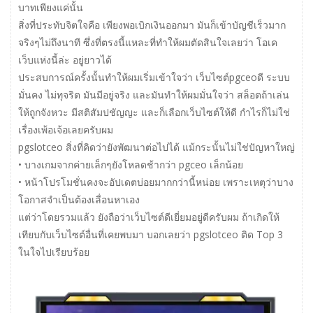
บาทเพียงแค่นั้น
สิ่งที่ประทับจิตใจคือ เพียงพอเบิกเงินออกมา มันก็เข้าบัญชีเร็วมาก
จริงๆไม่ถึงนาที ซึ่งที่ตรงนี้แหละที่ทำให้ผมตัดสินใจเลยว่า โอเค
เว็บแห่งนี้ล่ะ อยู่ยาวได้
ประสบการณ์ครั้งนั้นทำให้ผมเริ่มเข้าใจว่า เว็บไซต์pgceoดี ระบบ
มั่นคง ไม่ทุจริต มันมีอยู่จริง และมันทำให้ผมมั่นใจว่า สล็อตถ้าเล่น
ให้ถูกจังหวะ มีสติสัมปชัญญะ และก็เลือกเว็บไซต์ให้ดี กำไรก็ไม่ใช่
เรื่องเพ้อเจ้อเลยครับผม
pgslotceo สิ่งที่คิดว่ายังพัฒนาต่อไปได้ แม้กระนั้นไม่ใช่ปัญหาใหญ่
• บางเกมจากค่ายเล็กๆยังโหลดช้ากว่า pgceo เล็กน้อย
• หน้าโปรโมชั่นคงจะอัปเดตบ่อยมากกว่านี้หน่อย เพราะเหตุว่าบาง
โอกาสจำเป็นต้องเลื่อนหาเอง
แต่ว่าโดยรวมแล้ว ยังถือว่าเว็บไซต์ดีเยี่ยมอยู่ดีครับผม ถ้าเกิดให้
เทียบกับเว็บไซต์อื่นที่เคยพบมา บอกเลยว่า pgslotceo ติด Top 3
ในใจไปเรียบร้อย