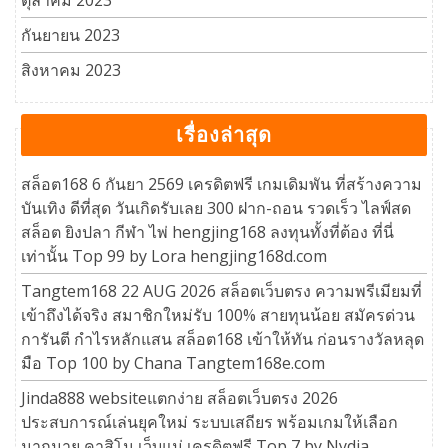
กันยายน 2023
สิงหาคม 2023
เรื่องล่าสุด
สล็อต168 6 กันยา 2569 เครดิตฟรี เกมเดิมพัน ที่สร้างความ
บันเทิง ดีที่สุด วันเกิดรับเลย 300 ฝาก-ถอน รวดเร็ว ไลฟ์สด
สล็อต ยิงปลา กีฬา ไพ่ hengjing168 ลงทุนทั้งที่ต้อง ที่นี่
เท่านั้น Top 99 by Lora hengjing168d.com
Tangtem168 22 AUG 2026 สล็อตเว็บตรง ความพรีเมียมที่
เข้าถึงได้จริง สมาชิกใหม่รับ 100% สายทุนน้อย สมัครด่วน
การันตี กำไรหลักแสน สล็อต168 เข้าให้ทัน ก่อนรางวัลหลุด
มือ Top 100 by Chana Tangtem168e.com
Jinda888 websiteแตกง่าย สล็อตเว็บตรง 2026
ประสบการณ์เล่นยุคใหม่ ระบบเสถียร พร้อมเกมให้เลือก
มากมาย คาสิโน เว็บแม่ เครดิตฟรี Top 7 by Nydia