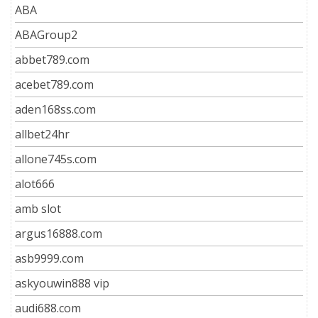
ABA
ABAGroup2
abbet789.com
acebet789.com
aden168ss.com
allbet24hr
allone745s.com
alot666
amb slot
argus16888.com
asb9999.com
askyouwin888 vip
audi688.com