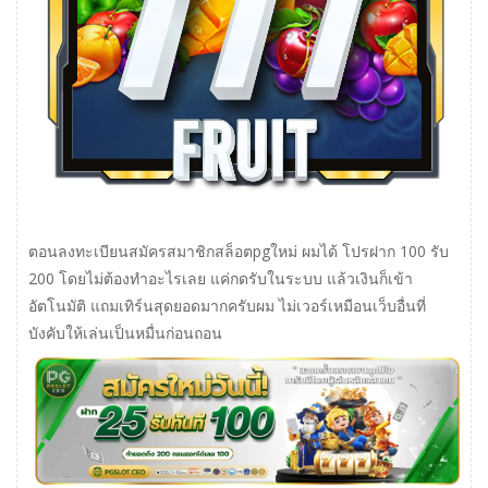
ตอนลงทะเบียนสมัครสมาชิกสล็อตpgใหม่ ผมได้ โปรฝาก 100 รับ
200 โดยไม่ต้องทำอะไรเลย แค่กดรับในระบบ แล้วเงินก็เข้า
อัตโนมัติ แถมเทิร์นสุดยอดมากครับผม ไม่เวอร์เหมือนเว็บอื่นที่
บังคับให้เล่นเป็นหมื่นก่อนถอน