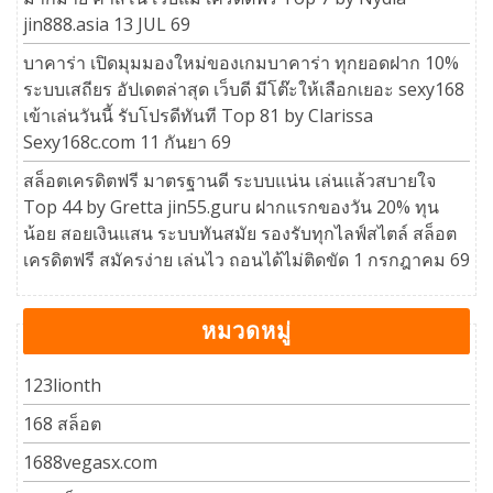
jin888.asia 13 JUL 69
บาคาร่า เปิดมุมมองใหม่ของเกมบาคาร่า ทุกยอดฝาก 10%
ระบบเสถียร อัปเดตล่าสุด เว็บดี มีโต๊ะให้เลือกเยอะ sexy168
เข้าเล่นวันนี้ รับโปรดีทันที Top 81 by Clarissa
Sexy168c.com 11 กันยา 69
สล็อตเครดิตฟรี มาตรฐานดี ระบบแน่น เล่นแล้วสบายใจ
Top 44 by Gretta jin55.guru ฝากแรกของวัน 20% ทุน
น้อย สอยเงินแสน ระบบทันสมัย รองรับทุกไลฟ์สไตล์ สล็อต
เครดิตฟรี สมัครง่าย เล่นไว ถอนได้ไม่ติดขัด 1 กรกฎาคม 69
หมวดหมู่
123lionth
168 สล็อต
1688vegasx.com