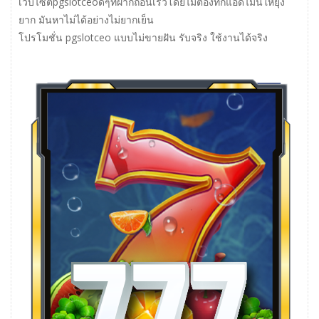
เว็บไซต์pgslotceoดีๆที่ฝากถอนเร็วโดยไม่ต้องทักแอดไม่นให้ยุ่ง
ยาก มันหาไม่ได้อย่างไม่ยากเย็น
โปรโมชั่น pgslotceo แบบไม่ขายฝัน รับจริง ใช้งานได้จริง