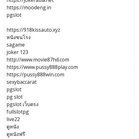
https://moodeng.in
pgslot
https://918kissauto.xyz
หนังชนโรง
sagame
joker 123
http://www.movie87hd.com
https://www.pussy888play.com
https://pussy888win.com
sexybaccarat
pgslot
pg slot
pgslot เว็บตรง
fullslotpg
live22
ดูหนัง
ดูหนังฟรี