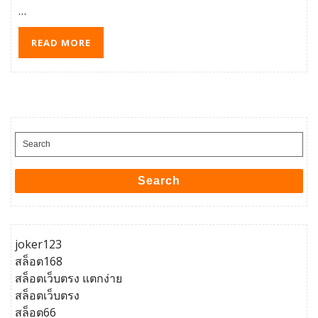
…
READ MORE
Search
for:
Search
joker123
สล็อต168
สล็อตเว็บตรง แตกง่าย
สล็อตเว็บตรง
สล็อต66