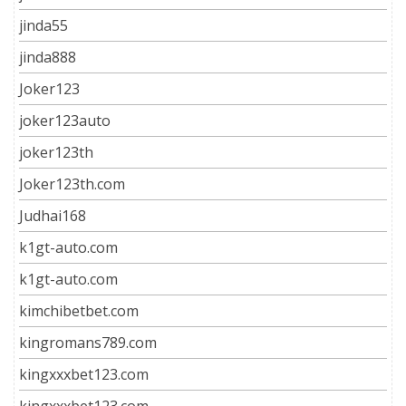
jinda55
jinda888
Joker123
joker123auto
joker123th
Joker123th.com
Judhai168
k1gt-auto.com
k1gt-auto.com
kimchibetbet.com
kingromans789.com
kingxxxbet123.com
kingxxxbet123.com