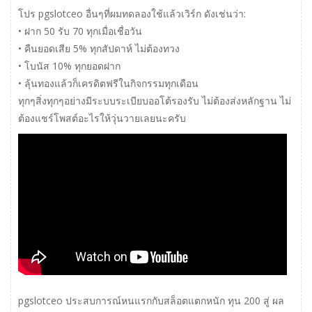
โปร pgslotceo อื่นๆที่ผมทดลองใช้แล้วเวิร์ก ดังเช่นว่า:
• ฝาก 50 รับ 70 ทุกเมื่อเชื่อวัน
• คืนยอดเสีย 5% ทุกสัปดาห์ ไม่ต้องทวง
• โบนัส 10% ทุกยอดฝาก
• ลุ้นทองแล้วก็เครดิตฟรีในกิจกรรมทุกเดือน
ทุกๆสิ่งทุกๆอย่างมีระบบระเบียบออโต้รองรับ ไม่ต้องส่งหลักฐาน ไม่
ต้องแชร์โพสต์อะไรให้วุ่นวายเลยนะครับ
pgslotceo ประสบการณ์หนแรกกับสล็อตแตกหนัก ทุน 200 สู่ ผล