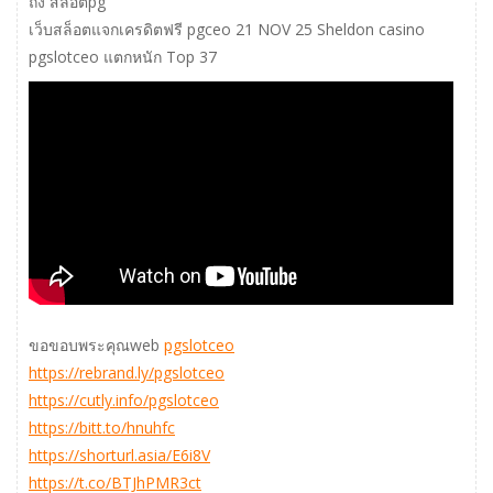
ถึง สล็อตpg
เว็บสล็อตแจกเครดิตฟรี pgceo 21 NOV 25 Sheldon casino
pgslotceo แตกหนัก Top 37
ขอขอบพระคุณweb
pgslotceo
https://rebrand.ly/pgslotceo
https://cutly.info/pgslotceo
https://bitt.to/hnuhfc
https://shorturl.asia/E6i8V
https://t.co/BTJhPMR3ct