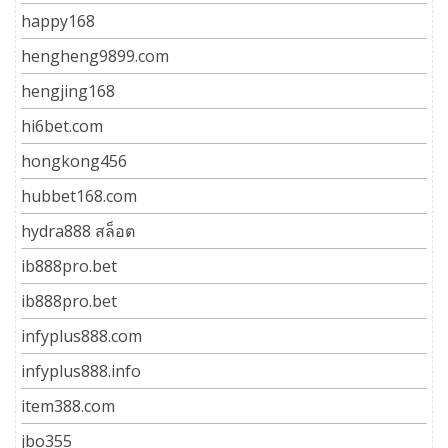
happy168
hengheng9899.com
hengjing168
hi6bet.com
hongkong456
hubbet168.com
hydra888 สล็อต
ib888pro.bet
ib888pro.bet
infyplus888.com
infyplus888.info
item388.com
jbo355