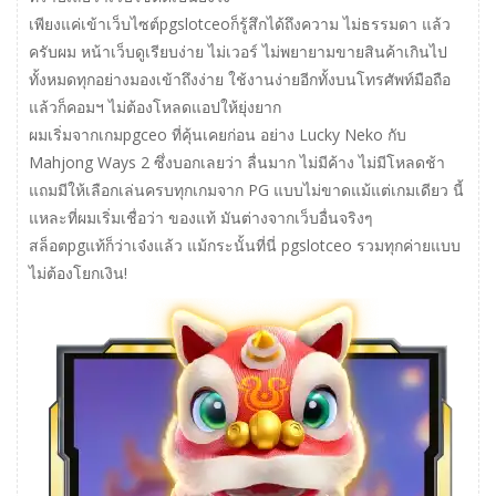
เพียงแค่เข้าเว็บไซต์pgslotceoก็รู้สึกได้ถึงความ ไม่ธรรมดา แล้ว
ครับผม หน้าเว็บดูเรียบง่าย ไม่เวอร์ ไม่พยายามขายสินค้าเกินไป
ทั้งหมดทุกอย่างมองเข้าถึงง่าย ใช้งานง่ายอีกทั้งบนโทรศัพท์มือถือ
แล้วก็คอมฯ ไม่ต้องโหลดแอปให้ยุ่งยาก
ผมเริ่มจากเกมpgceo ที่คุ้นเคยก่อน อย่าง Lucky Neko กับ
Mahjong Ways 2 ซึ่งบอกเลยว่า ลื่นมาก ไม่มีค้าง ไม่มีโหลดช้า
แถมมีให้เลือกเล่นครบทุกเกมจาก PG แบบไม่ขาดแม้แต่เกมเดียว นี้
แหละที่ผมเริ่มเชื่อว่า ของแท้ มันต่างจากเว็บอื่นจริงๆ
สล็อตpgแท้ก็ว่าเจ๋งแล้ว แม้กระนั้นที่นี่ pgslotceo รวมทุกค่ายแบบ
ไม่ต้องโยกเงิน!