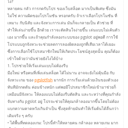
ไง?
หลายคน กลัว การกดรับโปร ของเว็บสล็อต มากเป็นพิเศษ ซึ่งมัน
ไม่ใช่ ความผิดของโปรโมชัน หรอกครับ ถ้าเราเลือกโปรโมชัน ที่
เหมาะ กับนิสัย และจังหวะการเล่น มันก็จะกลายเป็น ตัวช่วย ที่
ทำให้เล่นง่ายขึ้น อีกด้วย เราจะตัดสินใจง่ายขึ้น เล่นแบบไม่เค้นตัว
เอง มากขึ้น และถ้าคุณกำลังลองระบบของ pgslot อยู่พอดี การใช้
โปรแบบถูกจังหวะจะช่วยลดการลองผิดลองถูกที่เสียเวลาได้เยอะ
ซึ่งการเลือกใช้โปรสมาชิกใหม่ให้เกิดประโยชน์สูงสุดนั้น คุณก็ต้อง
เข้าใจด้วยว่ามันช่วยยังไงได้บ้าง
1. โปรช่วยให้เริ่มเล่นแบบไม่ต้องรีบ
มือใหม่ หรือคนที่เพิ่งเล่นสล็อต ได้ไม่นาน อาจจะยังไม่คุ้นมือ กับ
จังหวะเกม ของ
pgslotfish
มากนัก การเริ่มเล่นด้วยเงินของตัวเอง
ทันทีมักกดดัน ค่อนข้างหนัก แต่พอมีโปรสมาชิกใหม่เข้ามาช่วยก็
เหมือนมีจังหวะ ให้ลองแบบไม่ต้องรีบตัดสิน และระหว่างที่คุณกำลัง
จับทางกับ pgslot อยู่ โปรจะช่วยให้คุณกล้าลองมากขึ้นโดยไม่ต้อง
แบกความคาดหวังเกินจำเป็น ซึ่งสุดท้ายมันทำให้เริ่มต้นได้ลื่นกว่า
เดิมจริง ๆ ครับ
• ได้พื้นที่ทดลองเกม: โปรนี้ทำให้หลายคน กล้าลอง หลายเกม มาก