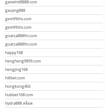
gamehit8888.com
gaojing888
gem99ths.com
gem99ths.com
goatza888fin.com
goatza888fin.com
happy168
hengheng9899.com
hengjing168
hi6bet.com
hongkong456
hubbet168.com
hydra888 สล็อต