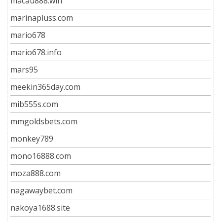
macau888.win
marinapluss.com
mario678
mario678.info
mars95
meekin365day.com
mib555s.com
mmgoldsbets.com
monkey789
mono16888.com
moza888.com
nagawaybet.com
nakoya1688.site