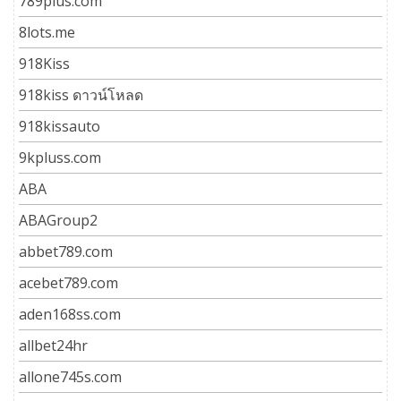
789plus.com
8lots.me
918Kiss
918kiss ดาวน์โหลด
918kissauto
9kpluss.com
ABA
ABAGroup2
abbet789.com
acebet789.com
aden168ss.com
allbet24hr
allone745s.com