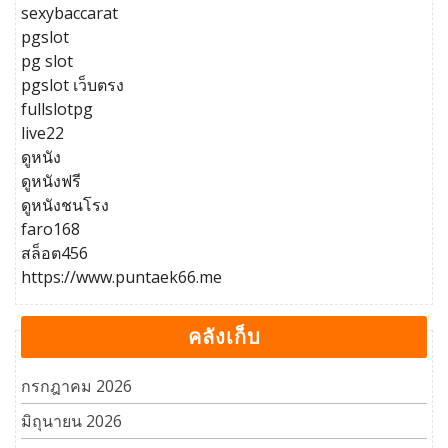
sexybaccarat
pgslot
pg slot
pgslot เว็บตรง
fullslotpg
live22
ดูหนัง
ดูหนังฟรี
ดูหนังชนโรง
faro168
สล็อต456
https://www.puntaek66.me
คลังเก็บ
กรกฎาคม 2026
มิถุนายน 2026