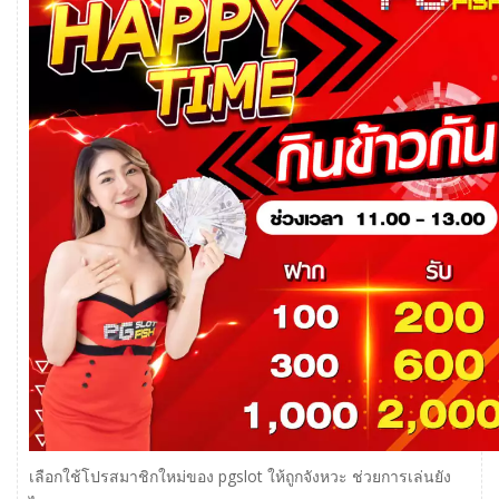
เลือกใช้โปรสมาชิกใหม่ของ pgslot ให้ถูกจังหวะ ช่วยการเล่นยัง