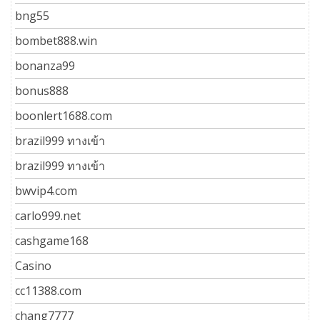
bng55
bombet888.win
bonanza99
bonus888
boonlert1688.com
brazil999 ทางเข้า
brazil999 ทางเข้า
bwvip4.com
carlo999.net
cashgame168
Casino
cc11388.com
chang7777