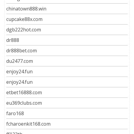
chinatown888.win
cupcake88x.com
dgb222hot.com
dr888
dr888bet.com
du2477.com
enjoy24.fun
enjoy24.fun
etbet16888.com
eu369clubs.com
faro168
fcharoenkit168.com