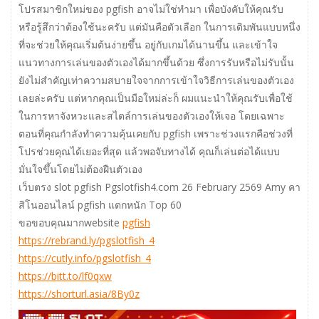
โปรสมาชิกใหม่ของ pgfish อาจไม่ใช่ทำมา เพื่อบังคับให้คุณรับ
หรือรู้สึกว่าต้องใช้นะครับ แต่มันคือตัวเลือก ในการเดิมพันแบบหนึ่ง
ที่จะช่วยให้คุณเริ่มต้นง่ายขึ้น อยู่กับเกมได้นานขึ้น และเข้าใจ
แนวทางการเล่นของตัวเองได้มากขึ้นด้วย ซึ่งการรับหรือไม่รับนั้น
ยังไม่สำคัญเท่าความสบายใจจากการเข้าใจวิธีการเล่นของตัวเอง
เลยล่ะครับ แต่หากคุณเป็นมือใหม่ล่ะก็ ผมแนะนำให้คุณรับเพื่อใช้
ในการหาจังหวะและสไตล์การเล่นของตัวเองให้เจอ โดยเฉพาะ
ตอนที่คุณกำลังทำความคุ้นเคยกับ pgfish เพราะช่วงแรกคือช่วงที่
โปรช่วยคุณได้เยอะที่สุด แล้วพอจับทางได้ คุณก็เล่นต่อได้แบบ
มั่นใจขึ้นโดยไม่ต้องฝืนตัวเอง
เว็บตรง slot pgfish Pgslotfish4.com 26 February 2569 Amy คา
สิโนออนไลน์ pgfish แตกหนัก Top 60
ขอขอบคุณมากwebsite
pgfish
https://rebrand.ly/pgslotfish_4
https://cutly.info/pgslotfish_4
https://bitt.to/lf0qxw
https://shorturl.asia/8By0z