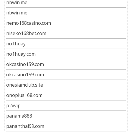
nbwin.me
nbwin.me
nemo168casino.com
niseko168bet.com
no1huay
no1huay.com
okcasino159.com
okcasino159.com
onesiamclub.site
onoplus168.com
p2vvip
panama888
pananthai99.com