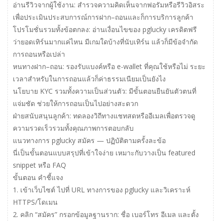
อ่านรีวิวจากผู้ใช้งาน: สำรวจความคิดเห็นจากฟอรัมหรือรีวิวอิสระ
เพื่อประเมินประสบการณ์การฝาก–ถอนและก็การบริการลูกค้า
โปรโมชั่นรวมทั้งข้อตกลง: อ่านเงื่อนไขของ pglucky เครดิตฟรี
ว่ายอดเทิร์นมากแค่ไหน มีเกมใดบ้างที่นับเทิร์น แล้วก็มีข้อจำกัด
การถอนหรือเปล่า
หนทางฝาก–ถอน: รองรับแบงค์หรือ e-wallet ที่คุณใช้หรือไม่ ระยะ
เวลาสำหรับในการถอนแล้วก็ค่าธรรมเนียมเป็นยังไง
นโยบาย KYC รวมทั้งความเป็นส่วนตัว: มีขั้นตอนยืนยันตัวตนที่
แจ่มชัด ช่วยให้การถอนเป็นไปอย่างสะดวก
ฝ่ายสนับสนุนลูกค้า: ทดลองวิถีทางแชทสดหรืออีเมลเพื่อตรวจดู
ความรวดเร็วรวมทั้งคุณภาพการตอบกลับ
แนวทางการ pglucky สมัคร — ปฏิบัติตามครั้งละข้อ
นี่เป็นขั้นตอนแบบสรุปที่เข้าใจง่าย เหมาะกับวางเป็น featured
snippet หรือ FAQ
ขั้นตอน คำชี้แจง
1. เข้าเว็บไซต์ ไปที่ URL ทางการของ pglucky และวิเคราะห์
HTTPS/โดเมน
2. คลิก “สมัคร” กรอกข้อมูลฐานราก: ชื่อ เบอร์โทร อีเมล และตั้ง