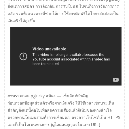
ตั้งแต่การสมัคร การล็อกอิน การรับโบนัส ไปจนถึงการจัดการการ
คลัง รวมทั้งแนวทางที่ช่วยให้การใช้เครดิตฟรีได้โอกาสแปลงเป็น
เงินจริงได้สูงขึ้น
ภาพรวมก่อน pglucky สมัคร — เช็คลิสต์สำคัญ
ก่อนกรอกข้อมูลส่วนตัวหรือฝากเงินจริง ให้ใช้เวลาเช็กประเด็น
สำคัญตั้งแต่นี้ต่อไปเพื่อลดความเสี่ยงแล้วก็เพิ่มช่องทางสำเร็จ
ตรวจทานโดเมนรวมทั้งการเชื่อมต่อ: ตรวจว่าเว็บไซต์เป็น HTTPS
และก็เป็นโดเมนทางการ (ดูไอคอนกุญแจในแถบ URL)