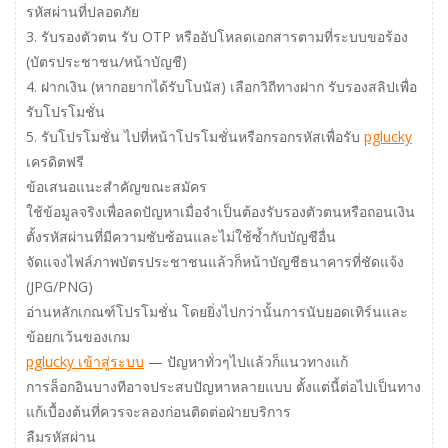
รหัสผ่านที่ปลอดภัย
3. รับรองตัวตน รับ OTP หรืออัปโหลดเอกสารตามที่ระบบขอร้อง
(บัตรประชาชน/หน้าบัญชี)
4. ฝากเงิน (หากอยากได้รับโบนัส) เลือกวิถีทางฝาก รับรองสลิปเพื่อ
รับโปรโมชั่น
5. รับโปรโมชั่น ไปที่หน้าโปรโมชั่นหรือกรอกรหัสเพื่อรับ
pglucky
เครดิตฟรี
ข้อเสนอแนะสำคัญขณะสมัคร
ใช้ข้อมูลจริงเพื่อลดปัญหาเมื่อจำเป็นต้องรับรองตัวตนหรือถอนเงิน
ตั้งรหัสผ่านที่มีความซับซ้อนและไม่ใช้ซ้ำกับบัญชีอื่น
จัดแจงไฟล์ภาพบัตรประชาชนแล้วก็หน้าบัญชีธนาคารที่ชัดแจ้ง
(JPG/PNG)
อ่านหลักเกณฑ์โปรโมชั่น โดยยิ่งไปกว่านั้นการนับยอดเทิร์นและ
ข้อยกเว้นของเกม
pglucky เข้าสู่ระบบ
— ปัญหาทั่วๆไปแล้วก็แนวทางแก้
การล็อกอินบางทีอาจประสบปัญหาหลายแบบ ตั้งแต่นี้ต่อไปเป็นทาง
แก้เบื้องต้นที่ควรจะลองก่อนติดต่อฝ่ายบริการ
ลืมรหัสผ่าน