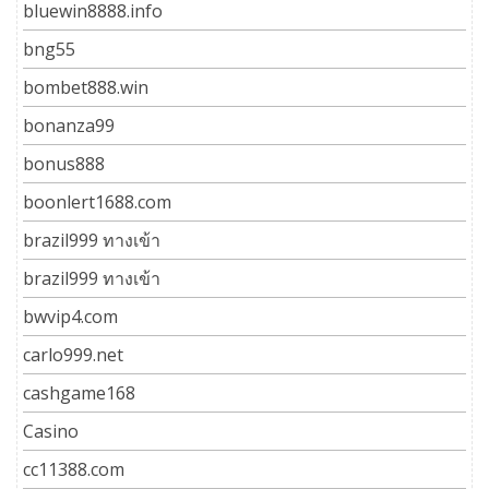
bluewin8888.info
bng55
bombet888.win
bonanza99
bonus888
boonlert1688.com
brazil999 ทางเข้า
brazil999 ทางเข้า
bwvip4.com
carlo999.net
cashgame168
Casino
cc11388.com