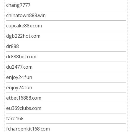
chang7777
chinatown888.win
cupcake88x.com
dgb222hot.com
dr888
dr888bet.com
du2477.com
enjoy24.fun
enjoy24.fun
etbet16888.com
eu369clubs.com
faro168
fcharoenkit168.com