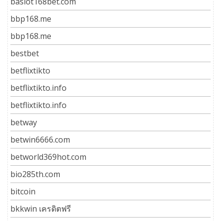
baslot168bet.com
bbp168.me
bbp168.me
bestbet
betflixtikto
betflixtikto.info
betflixtikto.info
betway
betwin6666.com
betworld369hot.com
bio285th.com
bitcoin
bkkwin เครดิตฟรี