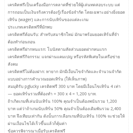
เครดิตฟรีเป็นเครื่องมือการตลาดที่ช่วยให้ผู้เล่นทดสอบระบบ แต่
การถอนเป็นเงินจริงควรต้องรู้เรื่องข้อจำกัด โดยเฉพาะอย่างยิ่งยอด
เทิร์น (wager) และการนับเทิร์นของแต่ละเกม
ประเภทเครดิตฟรีที่มักพบ
เครดิตฟรีต้อนรับ: สำหรับสมาชิกใหม่ มักมาพร้อมยอดเทิร์นที่จำ
ต้องทำก่อนถอน
เครดิตฟรีฝากหนแรก: โบนัสตามสัดส่วนยอดฝากหนแรก
เครดิตฟรีกิจกรรม: แจกผ่านแคมเปญ หรือรหัสพิเศษในเครือข่าย
สังคม
เครดิตฟรีไม่ต้องฝาก: หายาก มักมีเงื่อนไขจำกัดและจำนวนจำกัด
แบบอย่างการคำนวณยอดเทิร์น (ให้เห็นภาพ)
สมมุติรับ pglucky เครดิตฟรี 300 บาท โดยมีเงื่อนไขเทิร์น 4 เท่า
— ยอดเทิร์นรวมที่ต้องทำ = 300 x 4 = 1,200 บาท.
ถ้าเกิดเกมที่เล่นนับเทิร์น 100% คุณจำเป็นต้องพนันรวม 1,200
บาท แต่ว่าถ้าเกมนับเทิร์น 50% คุณจำเป็นต้องเดิมพันรวม 2,400
บาท จึงเทียบเท่ากัน ดังนั้นการเลือกเกมที่นับเทิร์น 100% จะช่วยให้
ผ่านเงื่อนไขได้เร็วขึ้นแล้วก็คุ้มค่า
ข้อควรพิจารณาเมื่อรับเครดิตฟรี