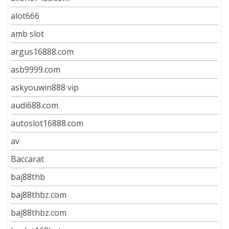
alot666
amb slot
argus16888.com
asb9999.com
askyouwin888 vip
audi688.com
autoslot16888.com
av
Baccarat
baj88thb
baj88thbz.com
baj88thbz.com