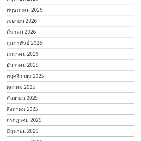
พฤษภาคม 2026
เมษายน 2026
มีนาคม 2026
กุมภาพันธ์ 2026
มกราคม 2026
ธันวาคม 2025
พฤศจิกายน 2025
ตุลาคม 2025
กันยายน 2025
สิงหาคม 2025
กรกฎาคม 2025
มิถุนายน 2025