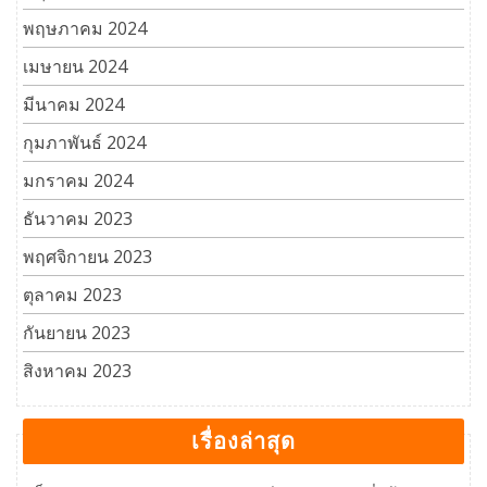
พฤษภาคม 2024
เมษายน 2024
มีนาคม 2024
กุมภาพันธ์ 2024
มกราคม 2024
ธันวาคม 2023
พฤศจิกายน 2023
ตุลาคม 2023
กันยายน 2023
สิงหาคม 2023
เรื่องล่าสุด