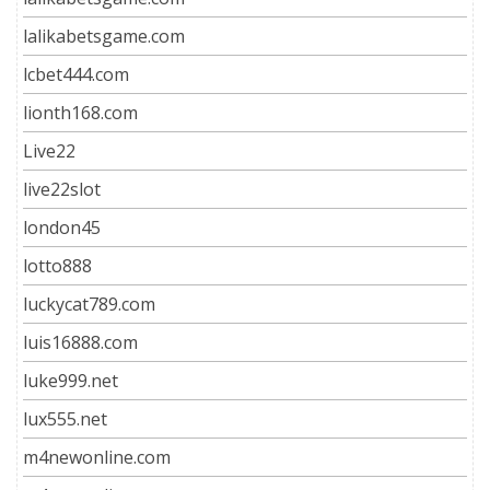
lalikabetsgame.com
lcbet444.com
lionth168.com
Live22
live22slot
london45
lotto888
luckycat789.com
luis16888.com
luke999.net
lux555.net
m4newonline.com