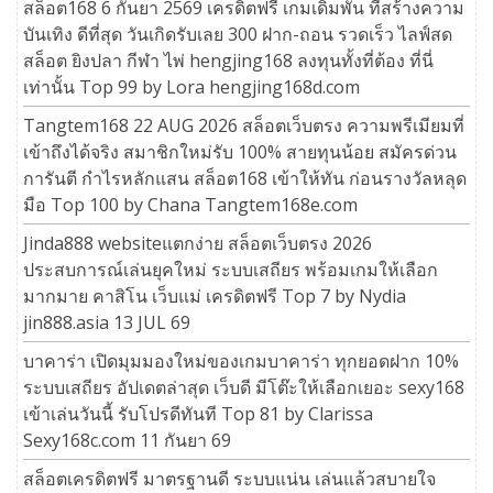
สล็อต168 6 กันยา 2569 เครดิตฟรี เกมเดิมพัน ที่สร้างความ
บันเทิง ดีที่สุด วันเกิดรับเลย 300 ฝาก-ถอน รวดเร็ว ไลฟ์สด
สล็อต ยิงปลา กีฬา ไพ่ hengjing168 ลงทุนทั้งที่ต้อง ที่นี่
เท่านั้น Top 99 by Lora hengjing168d.com
Tangtem168 22 AUG 2026 สล็อตเว็บตรง ความพรีเมียมที่
เข้าถึงได้จริง สมาชิกใหม่รับ 100% สายทุนน้อย สมัครด่วน
การันตี กำไรหลักแสน สล็อต168 เข้าให้ทัน ก่อนรางวัลหลุด
มือ Top 100 by Chana Tangtem168e.com
Jinda888 websiteแตกง่าย สล็อตเว็บตรง 2026
ประสบการณ์เล่นยุคใหม่ ระบบเสถียร พร้อมเกมให้เลือก
มากมาย คาสิโน เว็บแม่ เครดิตฟรี Top 7 by Nydia
jin888.asia 13 JUL 69
บาคาร่า เปิดมุมมองใหม่ของเกมบาคาร่า ทุกยอดฝาก 10%
ระบบเสถียร อัปเดตล่าสุด เว็บดี มีโต๊ะให้เลือกเยอะ sexy168
เข้าเล่นวันนี้ รับโปรดีทันที Top 81 by Clarissa
Sexy168c.com 11 กันยา 69
สล็อตเครดิตฟรี มาตรฐานดี ระบบแน่น เล่นแล้วสบายใจ