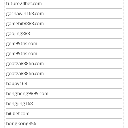
future24bet.com
gachawin168.com
gamehit8888.com
gaojing888
gem99ths.com
gem99ths.com
goatza888fin.com
goatza888fin.com
happy168
hengheng9899.com
hengjing168
hi6bet.com
hongkong456