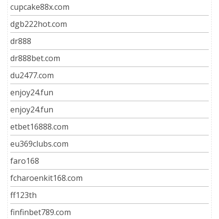
cupcake88x.com
dgb222hot.com
dr888
dr888bet.com
du2477.com
enjoy24.fun
enjoy24.fun
etbet16888.com
eu369clubs.com
faro168
fcharoenkit168.com
ff123th
finfinbet789.com