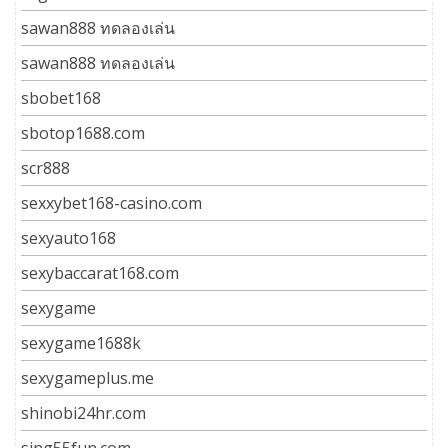
sawan888 ทดลองเล่น
sawan888 ทดลองเล่น
sbobet168
sbotop1688.com
scr888
sexxybet168-casino.com
sexyauto168
sexybaccarat168.com
sexygame
sexygame1688k
sexygameplus.me
shinobi24hr.com
sing55fun.com