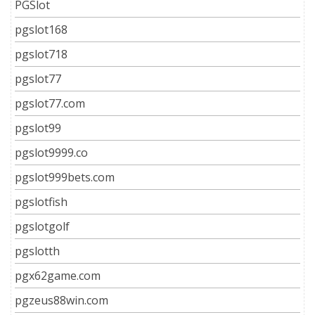
PGSlot
pgslot168
pgslot718
pgslot77
pgslot77.com
pgslot99
pgslot9999.co
pgslot999bets.com
pgslotfish
pgslotgolf
pgslotth
pgx62game.com
pgzeus88win.com