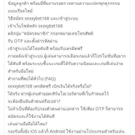
ข้อมูลลูกค้า พร้อมมีทีมงานรอตรวจทานความแปลกทุกธุรกรรม
แบบเรียลไทม์
วิธีสมัคร sexxybet168 และเข้าสู่ระบบ
เข้าเว็บไซต์หลัก sexxybet168
คลิกปุ่ม “สมัครสมาชิก” กรอกหมายเลขโทรศัพท์
รับ OTP และตั้งค่ารหัสผ่าน
เข้าสู่ระบบได้โดยทันที พร้อมรับเครดิตฟรี
ภายหลังเข้าสู่ระบบ ผู้เล่นสามารถเลือกเกมแล้วก็โปรโมชั่นที่อยาก
ได้ทันที พร้อมระบบชี้แนะเกมที่ได้รับความนิยมและเกมที่เล่นง่าย
สำหรับมือใหม่
คำถามที่พบได้ทั่วไป (FAQ)
sexxybet168 เครดิตฟรี เบิกเงินได้จริงหรือไม่?
ได้จริง หากผู้เล่นทำยอดเทิร์นโอเวอร์ตามที่เว็บกำหนดไว้
จะต้องยืนยันตัวตนหรือเปล่า?
ไม่จำเป็นที่ต้องรับรองตัวตนผ่านเอกสาร ใช้เพียง OTP ก็สามารถ
สมัครและก็ใช้งานได้ทันที
เล่นผ่านมือถือได้ไหม?
รองรับทั้งยัง iOS แล้วก็ Android ใช้งานผ่านโปรแกรมสำหรับเล่น