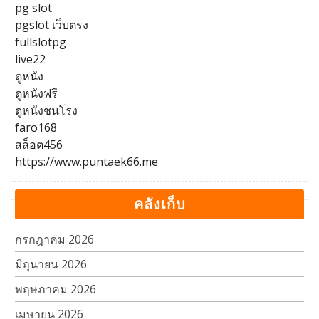
pg slot
pgslot เว็บตรง
fullslotpg
live22
ดูหนัง
ดูหนังฟรี
ดูหนังชนโรง
faro168
สล็อต456
https://www.puntaek66.me
คลังเก็บ
กรกฎาคม 2026
มิถุนายน 2026
พฤษภาคม 2026
เมษายน 2026