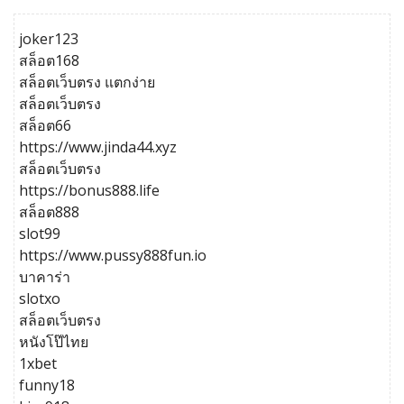
joker123
สล็อต168
สล็อตเว็บตรง แตกง่าย
สล็อตเว็บตรง
สล็อต66
https://www.jinda44.xyz
สล็อตเว็บตรง
https://bonus888.life
สล็อต888
slot99
https://www.pussy888fun.io
บาคาร่า
slotxo
สล็อตเว็บตรง
หนังโป๊ไทย
1xbet
funny18