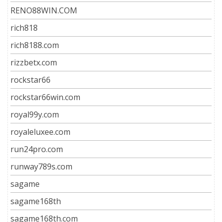
RENO88WIN.COM
rich818
rich8188.com
rizzbetx.com
rockstar66
rockstar66win.com
royal99y.com
royaleluxee.com
run24pro.com
runway789s.com
sagame
sagame168th
sagame168th.com