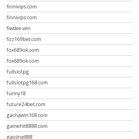
finnivips.com
finnivips.com
fiwdee.win
fizz169bet.com
fox689ok.com
fox689ok.com
fullslotpg
fullslotpg168.com
funny18
future24bet.com
gachawin168.com
gamehit8888.com
gaojing888