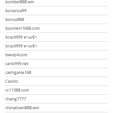
bombet888.win
bonanza99
bonus888
boonlert1688.com
brazil999 ทางเข้า
brazil999 ทางเข้า
bwvip4.com
carlo999.net
cashgame168
Casino
cc11388.com
chang7777
chinatown888.win