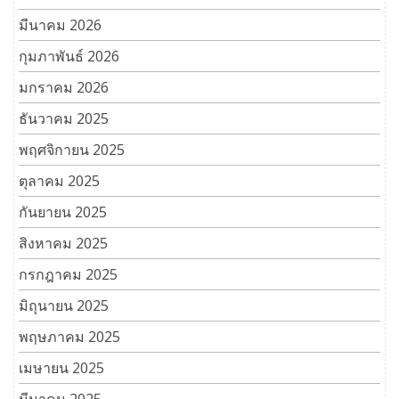
มีนาคม 2026
กุมภาพันธ์ 2026
มกราคม 2026
ธันวาคม 2025
พฤศจิกายน 2025
ตุลาคม 2025
กันยายน 2025
สิงหาคม 2025
กรกฎาคม 2025
มิถุนายน 2025
พฤษภาคม 2025
เมษายน 2025
มีนาคม 2025