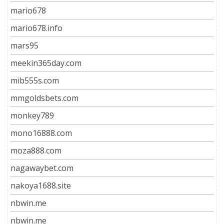
mario678
mario678.info
mars95
meekin365day.com
mib555s.com
mmgoldsbets.com
monkey789
mono16888.com
moza888.com
nagawaybet.com
nakoya1688.site
nbwin.me
nbwin.me