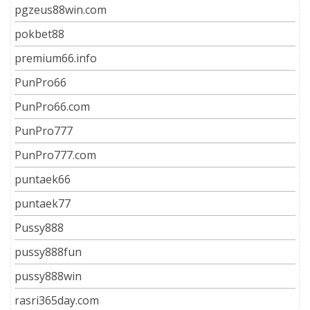
pgzeus88win.com
pokbet88
premium66.info
PunPro66
PunPro66.com
PunPro777
PunPro777.com
puntaek66
puntaek77
Pussy888
pussy888fun
pussy888win
rasri365day.com