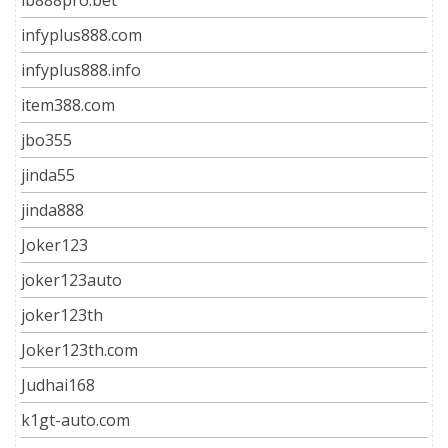
infyplus888.com
infyplus888.info
item388.com
jbo355
jinda55
jinda888
Joker123
joker123auto
joker123th
Joker123th.com
Judhai168
k1gt-auto.com