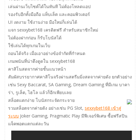
เล่นผ่านเว็บไซต์ได้ในทันที ไม่ต้องโหลดแอป
รองรับอีกทั้งมือถือ แท็บเล็ต และคอมพิวเตอร์
UI งดงาม ใช้งานง่าย มือใหม่ก็เล่นได้
แจก sexxybet168 เครดิตฟรี สำหรับสมาชิกใหม่
ไม่ต้องฝากก่อน ก็รับโบนัสได้
ใช้เล่นได้ทุกเกมในเว็บ
ถอนได้จริง เมื่อเอาอย่างข้อจำกัดที่กำหนด
เกมพนันที่น่าดึงดูดใน sexxybet168
คาสิโนสดจากค่ายชั้นแนวหน้า
สัมผัสบรรยากาศคาสิโนจริงผ่านสตรีมมิ่งสดจากค่ายดัง ยกตัวอย่าง
เช่น Sexy Baccarat, SA Gaming, Dream Gaming ที่มีเกม บาคา
ร่า, รูเล็ต, ไฮโล แล้วก็อีกเพียบเลย
สล็อตแตกง่าย โบนัสกระจัดกระจาย
รวมสล็อตจากค่ายดัง อย่างเช่น PG Slot,
sexxybet168 เข้าสู่
ระบบ
Joker Gaming, Pragmatic Play มีฟีเจอร์พิเศษ ซื้อฟรีสปิน
แจ็คพอตแตกแต่ละวัน