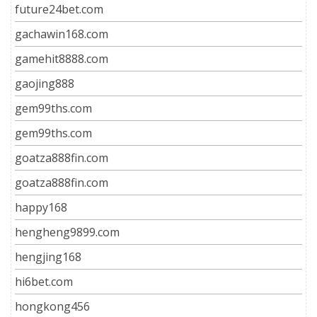
future24bet.com
gachawin168.com
gamehit8888.com
gaojing888
gem99ths.com
gem99ths.com
goatza888fin.com
goatza888fin.com
happy168
hengheng9899.com
hengjing168
hi6bet.com
hongkong456