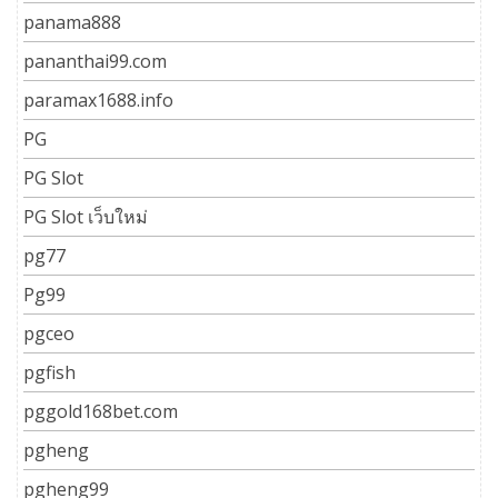
panama888
pananthai99.com
paramax1688.info
PG
PG Slot
PG Slot เว็บใหม่
pg77
Pg99
pgceo
pgfish
pggold168bet.com
pgheng
pgheng99