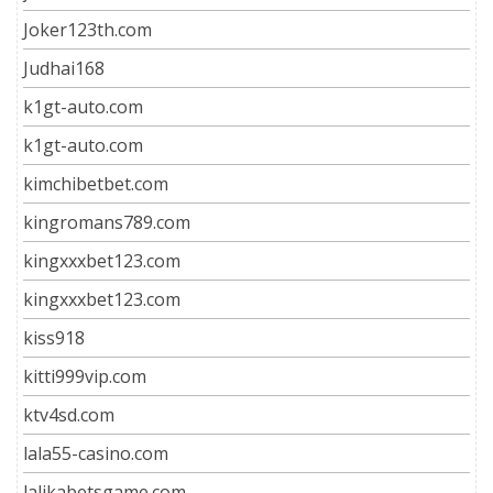
Joker123th.com
Judhai168
k1gt-auto.com
k1gt-auto.com
kimchibetbet.com
kingromans789.com
kingxxxbet123.com
kingxxxbet123.com
kiss918
kitti999vip.com
ktv4sd.com
lala55-casino.com
lalikabetsgame.com