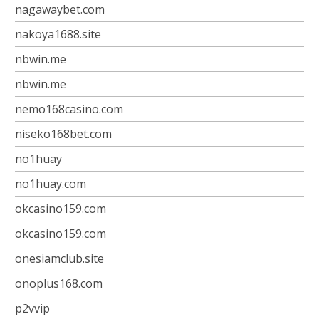
nagawaybet.com
nakoya1688.site
nbwin.me
nbwin.me
nemo168casino.com
niseko168bet.com
no1huay
no1huay.com
okcasino159.com
okcasino159.com
onesiamclub.site
onoplus168.com
p2vvip