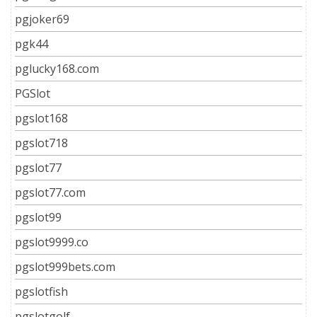
pgjoker69
pgk44
pglucky168.com
PGSlot
pgslot168
pgslot718
pgslot77
pgslot77.com
pgslot99
pgslot9999.co
pgslot999bets.com
pgslotfish
pgslotgolf