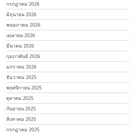
กรกฎาคม 2026
มิถุนายน 2026
พฤษภาคม 2026
เมษายน 2026
มีนาคม 2026
กุมภาพันธ์ 2026
มกราคม 2026
ธันวาคม 2025
พฤศจิกายน 2025
ตุลาคม 2025
กันยายน 2025
สิงหาคม 2025
กรกฎาคม 2025