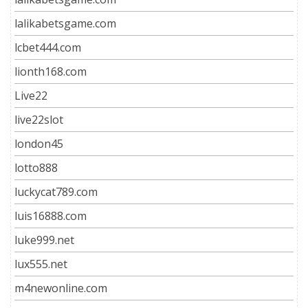
lalikabetsgame.com
lcbet444.com
lionth168.com
Live22
live22slot
london45
lotto888
luckycat789.com
luis16888.com
luke999.net
lux555.net
m4newonline.com