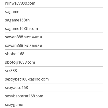
runway789s.com
sagame
sagame168th
sagame168th.com
sawan888 ทดลองเล่น
sawan888 ทดลองเล่น
sbobet168
sbotop1688.com
scr888
sexxybet168-casino.com
sexyauto168
sexybaccarat168.com
sexygame