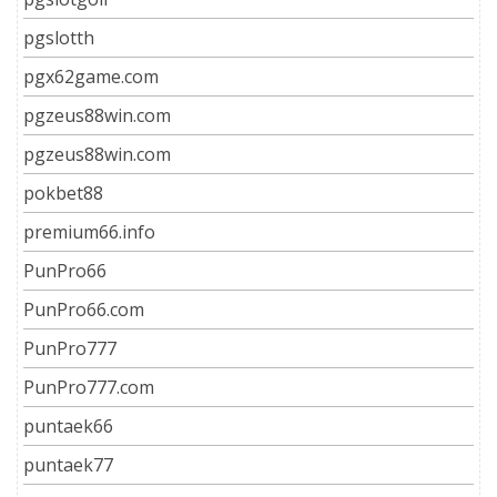
pgslotth
pgx62game.com
pgzeus88win.com
pgzeus88win.com
pokbet88
premium66.info
PunPro66
PunPro66.com
PunPro777
PunPro777.com
puntaek66
puntaek77