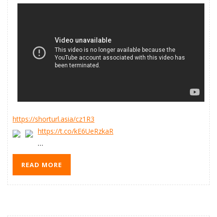
https://shorturl.asia/cz1R3
https://t.co/kE6UeRzkaR
…
READ MORE