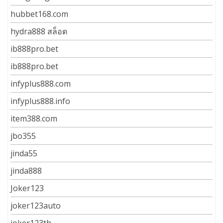
hubbet168.com
hydra888 สล็อต
ib888pro.bet
ib888pro.bet
infyplus888.com
infyplus888.info
item388.com
jbo355
jinda55
jinda888
Joker123
joker123auto
joker123th