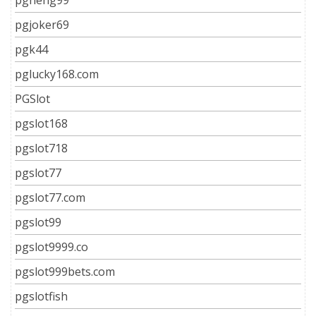
pgjoker69
pgk44
pglucky168.com
PGSlot
pgslot168
pgslot718
pgslot77
pgslot77.com
pgslot99
pgslot9999.co
pgslot999bets.com
pgslotfish