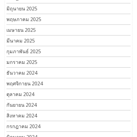
มิถุนายน 2025
พฤษภาคม 2025
เมษายน 2025
มีนาคม 2025
กุมภาพันธ์ 2025
มกราคม 2025
ธันวาคม 2024
พฤศจิกายน 2024
ตุลาคม 2024
กันยายน 2024
สิงหาคม 2024
กรกฎาคม 2024
มิถุนายน 2024