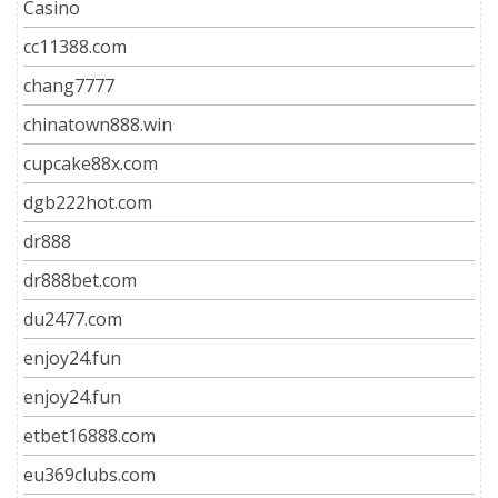
Casino
cc11388.com
chang7777
chinatown888.win
cupcake88x.com
dgb222hot.com
dr888
dr888bet.com
du2477.com
enjoy24.fun
enjoy24.fun
etbet16888.com
eu369clubs.com