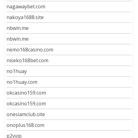
nagawaybet.com
nakoya1688.site
nbwin.me
nbwin.me
nemo168casino.com
niseko168bet.com
no1huay
no1huay.com
okcasino159.com
okcasino159.com
onesiamclub.site
onoplus168.com
p2vvip