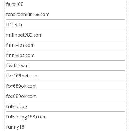
faro168
fcharoenkit168.com
ff123th
finfinbet789.com
finnivips.com
finnivips.com
fiwdee.win
fizz169bet.com
fox689ok.com
fox689ok.com
fullslotpg
fullslotpg168.com
funny18