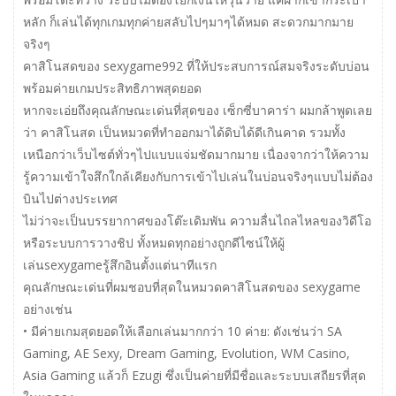
หลัก ก็เล่นได้ทุกเกมทุกค่ายสลับไปๆมาๆได้หมด สะดวกมากมาย
จริงๆ
คาสิโนสดของ sexygame992 ที่ให้ประสบการณ์สมจริงระดับบ่อน
พร้อมค่ายเกมประสิทธิภาพสุดยอด
หากจะเอ่ยถึงคุณลักษณะเด่นที่สุดของ เซ็กซี่บาคาร่า ผมกล้าพูดเลย
ว่า คาสิโนสด เป็นหมวดที่ทำออกมาได้ดิบได้ดีเกินคาด รวมทั้ง
เหนือกว่าเว็บไซต์ทั่วๆไปแบบแจ่มชัดมากมาย เนื่องจากว่าให้ความ
รู้ความเข้าใจสึกใกล้เคียงกับการเข้าไปเล่นในบ่อนจริงๆแบบไม่ต้อง
บินไปต่างประเทศ
ไม่ว่าจะเป็นบรรยากาศของโต๊ะเดิมพัน ความลื่นไถลไหลของวิดีโอ
หรือระบบการวางชิป ทั้งหมดทุกอย่างถูกดีไซน์ให้ผู้
เล่นsexygameรู้สึกอินตั้งแต่นาทีแรก
คุณลักษณะเด่นที่ผมชอบที่สุดในหมวดคาสิโนสดของ sexygame
อย่างเช่น
• มีค่ายเกมสุดยอดให้เลือกเล่นมากกว่า 10 ค่าย: ดังเช่นว่า SA
Gaming, AE Sexy, Dream Gaming, Evolution, WM Casino,
Asia Gaming แล้วก็ Ezugi ซึ่งเป็นค่ายที่มีชื่อและระบบเสถียรที่สุด