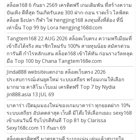
สล็อต168 6 กันยา 2569 เครดิตฟรี เกมเดิมพัน ที่สร้างความ
บันเทิง ดีที่สุด วันเกิดรับเลย 300 ฝาก-ถอน รวดเร็ว ไลฟ์สด
สล็อต ยิงปลา กีฬา ไพ่ hengjing168 ลงทุนทั้งที่ต้อง ที่นี่
เท่านั้น Top 99 by Lora hengjing168d.com
Tangtem168 22 AUG 2026 สล็อตเว็บตรง ความพรีเมียมที่
เข้าถึงได้จริง สมาชิกใหม่รับ 100% สายทุนน้อย สมัครด่วน
การันตี กำไรหลักแสน สล็อต168 เข้าให้ทัน ก่อนรางวัลหลุด
มือ Top 100 by Chana Tangtem168e.com
Jinda888 websiteแตกง่าย สล็อตเว็บตรง 2026
ประสบการณ์เล่นยุคใหม่ ระบบเสถียร พร้อมเกมให้เลือก
มากมาย คาสิโน เว็บแม่ เครดิตฟรี Top 7 by Nydia
jin888.asia 13 JUL 69
บาคาร่า เปิดมุมมองใหม่ของเกมบาคาร่า ทุกยอดฝาก 10%
ระบบเสถียร อัปเดตล่าสุด เว็บดี มีโต๊ะให้เลือกเยอะ sexy168
เข้าเล่นวันนี้ รับโปรดีทันที Top 81 by Clarissa
Sexy168c.com 11 กันยา 69
สล็อตเครดิตฟรี มาตรฐานดี ระบบแน่น เล่นแล้วสบายใจ