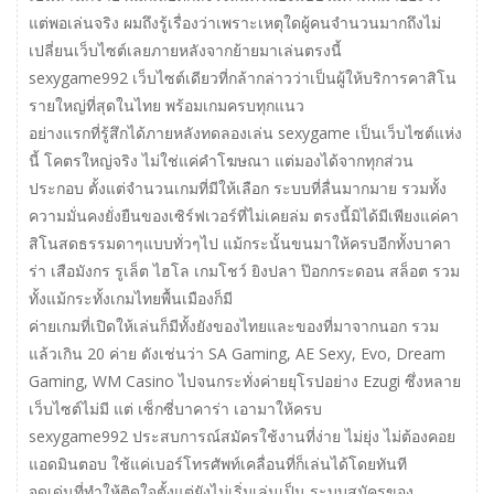
แต่พอเล่นจริง ผมถึงรู้เรื่องว่าเพราะเหตุใดผู้คนจำนวนมากถึงไม่
เปลี่ยนเว็บไซต์เลยภายหลังจากย้ายมาเล่นตรงนี้
sexygame992 เว็บไซต์เดียวที่กล้ากล่าวว่าเป็นผู้ให้บริการคาสิโน
รายใหญ่ที่สุดในไทย พร้อมเกมครบทุกแนว
อย่างแรกที่รู้สึกได้ภายหลังทดลองเล่น sexygame เป็นเว็บไซต์แห่ง
นี้ โคตรใหญ่จริง ไม่ใช่แค่คำโฆษณา แต่มองได้จากทุกส่วน
ประกอบ ตั้งแต่จำนวนเกมที่มีให้เลือก ระบบที่ลื่นมากมาย รวมทั้ง
ความมั่นคงยั่งยืนของเซิร์ฟเวอร์ที่ไม่เคยล่ม ตรงนี้มิได้มีเพียงแค่คา
สิโนสดธรรมดาๆแบบทั่วๆไป แม้กระนั้นขนมาให้ครบอีกทั้งบาคา
ร่า เสือมังกร รูเล็ต ไฮโล เกมโชว์ ยิงปลา ป๊อกกระดอน สล็อต รวม
ทั้งแม้กระทั้งเกมไทยพื้นเมืองก็มี
ค่ายเกมที่เปิดให้เล่นก็มีทั้งยังของไทยและของที่มาจากนอก รวม
แล้วเกิน 20 ค่าย ดังเช่นว่า SA Gaming, AE Sexy, Evo, Dream
Gaming, WM Casino ไปจนกระทั่งค่ายยุโรปอย่าง Ezugi ซึ่งหลาย
เว็บไซต์ไม่มี แต่ เซ็กซี่บาคาร่า เอามาให้ครบ
sexygame992 ประสบการณ์สมัครใช้งานที่ง่าย ไม่ยุ่ง ไม่ต้องคอย
แอดมินตอบ ใช้แค่เบอร์โทรศัพท์เคลื่อนที่ก็เล่นได้โดยทันที
จุดเด่นที่ทำให้ติดใจตั้งแต่ยังไม่เริ่มเล่นเป็น ระบบสมัครของ