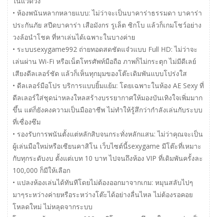
ในแวดวง
• ห้องพนันหลากหลายแบบ: ไม่ว่าจะเป็นบาคาร่าธรรมดา บาคาร่า
ประกันภัย สปีดบาคาร่า เสือมังกร รูเล็ต ซิกโบ แล้วก็เกมโชว์อย่าง
วงล้อนำโชค ที่หาเล่นได้เฉพาะในบางค่าย
• ระบบsexygame992 ถ่ายทอดสดชัดแจ๋วแบบ Full HD: ไม่ว่าจะ
เล่นผ่าน Wi-Fi หรือเน็ตโทรศัพท์มือถือ ภาพก็ไม่กระตุก ไม่มีดีเลย์
เสียงดีลเลอร์ชัด แล้วก็เห็นทุกมุมของโต๊ะเดิมพันแบบโปร่งใส
• ดีลเลอร์มือโปร บริการแบบยิ้มแย้ม: โดยเฉพาะในห้อง AE Sexy ที่
ดีลเลอร์ใส่ชุดน่าหลงใหลสร้างบรรยากาศให้มองบันเทิงใจเพิ่มมาก
ขึ้น แต่ก็ยังคงความเป็นมืออาชีพ ไม่ทำให้รู้สึกว่ากำลังเล่นกับระบบ
ที่เซื่องซึม
• รองรับการพนันตั้งแต่หลักสิบจนกระทั่งหลักแสน: ไม่ว่าคุณจะเป็น
ผู้เล่นมือใหม่หรือเซียนคาสิโน เว็บไซต์นี้sexygame มีโต๊ะที่เหมาะ
กับทุกระดับงบ ตั้งแต่เบท 10 บาท ไปจนถึงห้อง VIP ที่เดิมพันครั้งละ
100,000 ก็มีให้เลือก
• แปลงห้องเล่นได้ทันทีโดยไม่ต้องออกมาจากเกม: หมุนสลับไปๆ
มาๆระหว่างค่ายหรือระหว่างโต๊ะได้อย่างลื่นไหล ไม่ต้องรอคอย
โหลดใหม่ ไม่หลุดจากระบบ