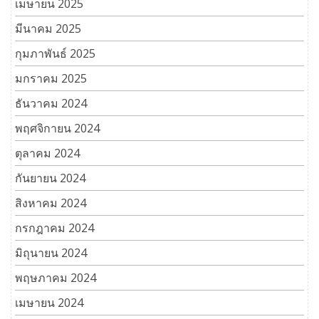
เมษายน 2025
มีนาคม 2025
กุมภาพันธ์ 2025
มกราคม 2025
ธันวาคม 2024
พฤศจิกายน 2024
ตุลาคม 2024
กันยายน 2024
สิงหาคม 2024
กรกฎาคม 2024
มิถุนายน 2024
พฤษภาคม 2024
เมษายน 2024