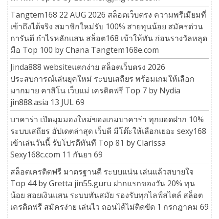
Tangtem168 22 AUG 2026 สล็อตเว็บตรง ความพรีเมียมที่
เข้าถึงได้จริง สมาชิกใหม่รับ 100% สายทุนน้อย สมัครด่วน
การันตี กำไรหลักแสน สล็อต168 เข้าให้ทัน ก่อนรางวัลหลุด
มือ Top 100 by Chana Tangtem168e.com
Jinda888 websiteแตกง่าย สล็อตเว็บตรง 2026
ประสบการณ์เล่นยุคใหม่ ระบบเสถียร พร้อมเกมให้เลือก
มากมาย คาสิโน เว็บแม่ เครดิตฟรี Top 7 by Nydia
jin888.asia 13 JUL 69
บาคาร่า เปิดมุมมองใหม่ของเกมบาคาร่า ทุกยอดฝาก 10%
ระบบเสถียร อัปเดตล่าสุด เว็บดี มีโต๊ะให้เลือกเยอะ sexy168
เข้าเล่นวันนี้ รับโปรดีทันที Top 81 by Clarissa
Sexy168c.com 11 กันยา 69
สล็อตเครดิตฟรี มาตรฐานดี ระบบแน่น เล่นแล้วสบายใจ
Top 44 by Gretta jin55.guru ฝากแรกของวัน 20% ทุน
น้อย สอยเงินแสน ระบบทันสมัย รองรับทุกไลฟ์สไตล์ สล็อต
เครดิตฟรี สมัครง่าย เล่นไว ถอนได้ไม่ติดขัด 1 กรกฎาคม 69