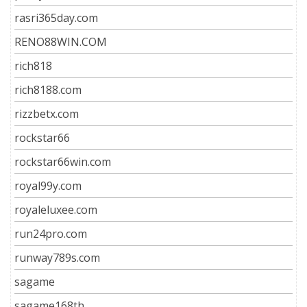
rasri365day.com
RENO88WIN.COM
rich818
rich8188.com
rizzbetx.com
rockstar66
rockstar66win.com
royal99y.com
royaleluxee.com
run24pro.com
runway789s.com
sagame
sagame168th