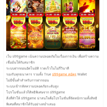
เว็บ sl99game เน้นความปลอดภัยในเรื่องการเงิน เพื่อสร้างความ
เชื่อมั่นให้กับสมาชิก
ระบบฝากถอนอัตโนมัติ รวดเร็วในไม่กี่วินาที
รองรับทุกธนาคาร รวมทั้ง True
sl99game สมัคร
Wallet
ไม่มีขั้นต่ำสำหรับการฝากถอน
ระบบเข้ารหัสความปลอดภัยระดับสูง
โปรโมชั่นแล้วก็สิทธิพิเศษจาก sl99game
สิ่งที่ทำให้ sl99game น่าสนใจคือโปรโมชั่นที่จัดหนักรวมทั้งสิทธิ
พิเศษที่สมาชิกได้รับอย่างสม่ำเสมอ