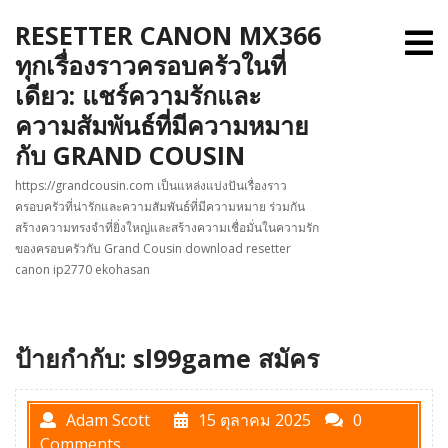
Skip
RESETTER CANON MX366
to
O
M
content
ทุกเรื่องราวครอบครัวในที่
เดียว: แชร์ความรักและ
ความสัมพันธ์ที่มีความหมาย
กับ GRAND COUSIN
https://grandcousin.com เป็นแหล่งแบ่งปันเรื่องราว
ครอบครัวที่น่ารักและความสัมพันธ์ที่มีความหมาย ร่วมกัน
สร้างความทรงจำที่ยิ่งใหญ่และสร้างความเชื่อมั่นในความรัก
ของครอบครัวกับ Grand Cousin download resetter
canon ip2770 ekohasan
ป้ายกำกับ:
sl99game สมัคร
Adam Scott
15 ตุลาคม 2025
0
Comments