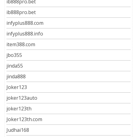
ib888pro.bet
ib888pro.bet
infyplus888.com
infyplus888.info
item388.com
jbo355
jinda55
jinda888
Joker123
joker123auto
joker123th
Joker123th.com
Judhai168