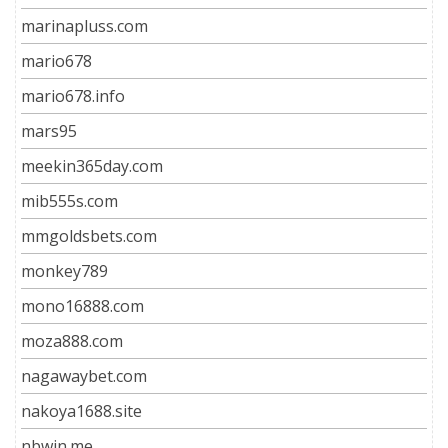
marinapluss.com
mario678
mario678.info
mars95
meekin365day.com
mib555s.com
mmgoldsbets.com
monkey789
mono16888.com
moza888.com
nagawaybet.com
nakoya1688.site
nbwin.me