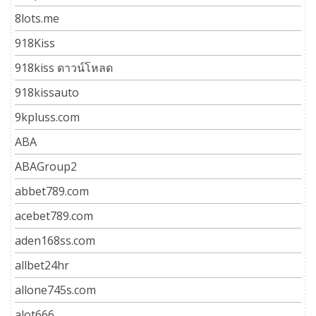
8lots.me
918Kiss
918kiss ดาวน์โหลด
918kissauto
9kpluss.com
ABA
ABAGroup2
abbet789.com
acebet789.com
aden168ss.com
allbet24hr
allone745s.com
alot666