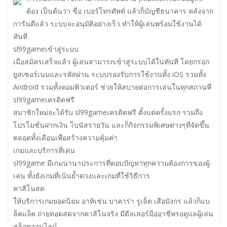
ต้อง เป็นต้นว่า ชื่อ เบอร์โทรศัพท์ แล้วก็บัญชีธนาคาร หลังจาก
การันตีแล้ว ระบบจะอนุมัติอย่างเร็ว ทำให้ผู้เล่นพร้อมใช้งานได้
ทันที
sl99gameเข้าสู่ระบบ
เมื่อสมัครเสร็จแล้ว ผู้เล่นสามารถเข้าสู่ระบบได้ในทันที โดยกรอก
ยูสเซอร์เนมและรหัสผ่าน ระบบรองรับการใช้งานทั้ง iOS รวมทั้ง
Android รวมทั้งคอมพิวเตอร์ ช่วยให้สบายต่อการเล่นในทุกสถานที่
sl99gameเครดิตฟรี
สมาชิกใหม่จะได้รับ sl99gameเครดิตฟรี ตั้งแต่ครั้งแรก รวมถึง
โปรโมชั่นฝากเงิน โบนัสรายวัน และก็กิจกรรมพิเศษต่างๆที่จัดขึ้น
ตลอดทั้งเดือนเพื่อสร้างความคุ้มค่า
เกมและบริการที่เด่น
sl99game มีเกมนานาประการที่ตอบปัญหาทุกความต้องการของผู้
เล่น ทั้งยังเกมที่เน้นย้ำดวงและเกมที่ใช้วิธีการ
คาสิโนสด
ให้บริการเกมยอดนิยม อาทิเช่น บาคาร่า รูเล็ต เสือมังกร แล้วก็แบ
ล็คแจ็ค ถ่ายทอดสดจากคาสิโนจริง มีดีลเลอร์มืออาชีพรอดูแลผู้เล่น
สล็อตออนไลน์