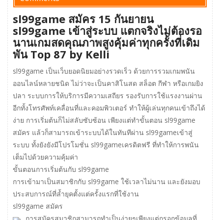
sl99game สมัคร 15 กันยายน
sl99game เข้าสู่ระบบ แตกจริงไม่ต้องรอ
นานเกมสดคุณภาพสูงคุ้มค่าทุกครั้งที่เดิม
พัน Top 87 by Kelli
sl99game เป็นเว็บยอดนิยมอย่างรวดเร็ว ด้วยการรวมเกมพนัน
ออนไลน์หลายชนิด ไม่ว่าจะเป็นคาสิโนสด สล็อต กีฬา หรือเกมยิง
ปลา ระบบการให้บริการมีความเสถียร รองรับการใช้แรงงานผ่าน
อีกทั้งโทรศัพท์เคลื่อนที่และคอมพิวเตอร์ ทำให้ผู้เล่นทุกคนเข้าถึงได้
ง่าย การเริ่มต้นก็ไม่สลับซับซ้อน เพียงแต่ทำขั้นตอน sl99game
สมัคร แล้วก็สามารถเข้าระบบได้ในทันทีผ่าน sl99gameเข้าสู่
ระบบ ทั้งยังยังมีโปรโมชั่น sl99gameเครดิตฟรี ที่ทำให้การพนัน
เต็มไปด้วยความคุ้มค่า
ขั้นตอนการเริ่มต้นกับ sl99game
การเข้ามาเป็นสมาชิกกับ sl99game ใช้เวลาไม่นาน และยังมอบ
ประสบการณ์ที่ล้ำยุคตั้งแต่ครั้งแรกที่ใช้งาน
sl99game สมัคร
การสมัครสมาชิกสามารถทำเป็นง่ายๆเพียงแต่กรอกข้อมูลที่