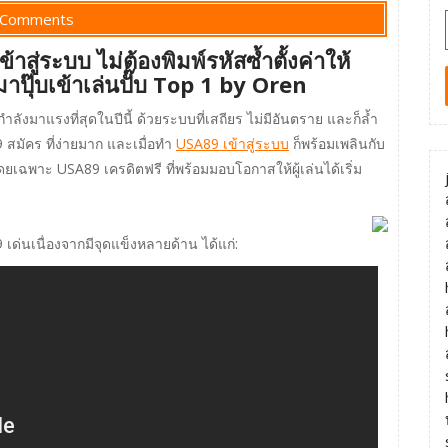
 Comments
่ระบบ ไม่ต้องพิมพ์รหัสซ้ำตั้งค่าให้
องมาปุ๊บเข้าเล่นปั๊บ Top 1 by Oren
ำลังมาแรงที่สุดในปีนี้ ด้วยระบบที่เสถียร ไม่มีอันตราย และก็ล้ำ
9 สมัคร ที่ง่ายมาก และเมื่อทำ
USA89 เข้าสู่ระบบ
ก็พร้อมเพลินกับ
ฉพาะ USA89 เครดิตฟรี ที่พร้อมมอบโอกาสให้ผู้เล่นได้เริ่ม
ด่นเนื่องจากมีจุดแข็งหลายด้าน ได้แก่: