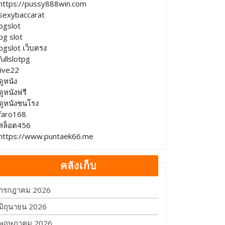
https://pussy888win.com
sexybaccarat
pgslot
pg slot
pgslot เว็บตรง
fullslotpg
live22
ดูหนัง
ดูหนังฟรี
ดูหนังชนโรง
faro168
สล็อต456
https://www.puntaek66.me
คลังเก็บ
กรกฎาคม 2026
มิถุนายน 2026
พฤษภาคม 2026