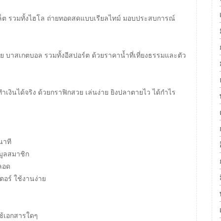
รูเล็ต รวมทั้งไฮโล ถ่ายทอดสดแบบเรียลไทม์ มอบประสบการณ์
ย บาสเกตบอล รวมทั้งอีสปอร์ต ด้วยราคาน้ำที่เที่ยงธรรมและตัว
ทำเงินได้จริง ด้วยกราฟิกสวย เล่นง่าย ยิงปลาตายไว ได้กำไร
นาที
มูลสมาชิก
ตลอด
ตอร์ ใช้งานง่าย
งใช้เอกสารใดๆ