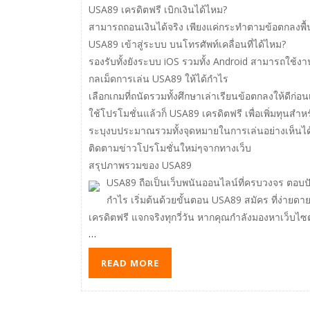
USA89 เครดิตฟรี เบิกเงินได้ไหม?
สามารถถอนเงินได้จริง เพียงแค่กระทำตามข้อตกลงพื้นท
USA89 เข้าสู่ระบบ บนโทรศัพท์เคลื่อนที่ได้ไหม?
รองรับทั้งยังระบบ iOS รวมทั้ง Android สามารถใช้งาน
กลเม็ดการเล่น USA89 ให้ได้กำไร
เลือกเกมที่ถนัดรวมทั้งศึกษาเล่าเรียนข้อตกลงให้ดีก่อน
ใช้โปรโมชั่นแล้วก็ USA89 เครดิตฟรี เพื่อเพิ่มทุนสำห
ระบุงบประมาณรวมทั้งจุดหมายในการเล่นอย่างเห็นได
ติดตามข่าวโปรโมชั่นใหม่ๆจากทางเว็บ
สรุปภาพรวมของ USA89
USA89 ถือเป็นเว็บพนันออนไลน์ที่ครบวงจร ตอบป
กำไร เริ่มต้นด้วยขั้นตอน USA89 สมัคร ที่ง่ายดา
เครดิตฟรี แจกจริงทุกวี่วัน หากคุณกำลังมองหาเว็บไซ
…
READ MORE