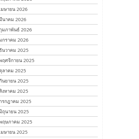
เมษายน 2026
มีนาคม 2026
กุมภาพันธ์ 2026
มกราคม 2026
ธันวาคม 2025
พฤศจิกายน 2025
ตุลาคม 2025
กันยายน 2025
สิงหาคม 2025
กรกฎาคม 2025
มิถุนายน 2025
พฤษภาคม 2025
เมษายน 2025