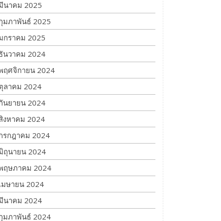
มีนาคม 2025
กุมภาพันธ์ 2025
มกราคม 2025
ธันวาคม 2024
พฤศจิกายน 2024
ตุลาคม 2024
กันยายน 2024
สิงหาคม 2024
กรกฎาคม 2024
มิถุนายน 2024
พฤษภาคม 2024
เมษายน 2024
มีนาคม 2024
กุมภาพันธ์ 2024