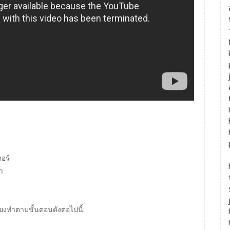
ตอร์
า
ยงทำตามขั้นตอนดังต่อไปนี้: