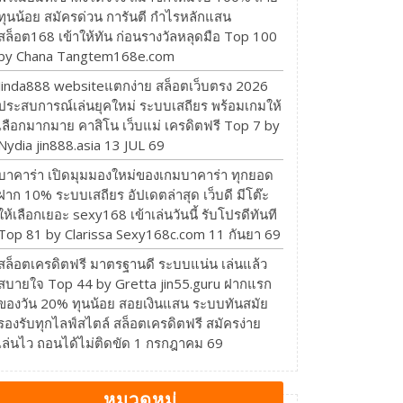
ทุนน้อย สมัครด่วน การันตี กำไรหลักแสน
สล็อต168 เข้าให้ทัน ก่อนรางวัลหลุดมือ Top 100
by Chana Tangtem168e.com
Jinda888 websiteแตกง่าย สล็อตเว็บตรง 2026
ประสบการณ์เล่นยุคใหม่ ระบบเสถียร พร้อมเกมให้
เลือกมากมาย คาสิโน เว็บแม่ เครดิตฟรี Top 7 by
Nydia jin888.asia 13 JUL 69
บาคาร่า เปิดมุมมองใหม่ของเกมบาคาร่า ทุกยอด
ฝาก 10% ระบบเสถียร อัปเดตล่าสุด เว็บดี มีโต๊ะ
ให้เลือกเยอะ sexy168 เข้าเล่นวันนี้ รับโปรดีทันที
Top 81 by Clarissa Sexy168c.com 11 กันยา 69
สล็อตเครดิตฟรี มาตรฐานดี ระบบแน่น เล่นแล้ว
สบายใจ Top 44 by Gretta jin55.guru ฝากแรก
ของวัน 20% ทุนน้อย สอยเงินแสน ระบบทันสมัย
รองรับทุกไลฟ์สไตล์ สล็อตเครดิตฟรี สมัครง่าย
เล่นไว ถอนได้ไม่ติดขัด 1 กรกฎาคม 69
หมวดหมู่