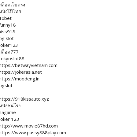
สล็อตเว็บตรง
หนังโป๊ไทย
1xbet
funny18
kiss918
pg slot
joker123
สล็อต777
tokyoslot88
https://betwayvietnam.com
https://jokerasia.net
https://moodeng.in
pgslot
https://918kissauto.xyz
หนังชนโรง
sagame
joker 123
http://www.movie87hd.com
https://www.pussy888play.com