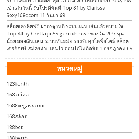
ระบบเสถียร อัปเดตล่าสุด เว็บดี มีโต๊ะให้เลือกเยอะ sexy168
เข้าเล่นวันนี้ รับโปรดีทันที Top 81 by Clarissa
Sexy168c.com 11 กันยา 69
สล็อตเครดิตฟรี มาตรฐานดี ระบบแน่น เล่นแล้วสบายใจ
Top 44 by Gretta jin55.guru ฝากแรกของวัน 20% ทุน
น้อย สอยเงินแสน ระบบทันสมัย รองรับทุกไลฟ์สไตล์ สล็อต
เครดิตฟรี สมัครง่าย เล่นไว ถอนได้ไม่ติดขัด 1 กรกฎาคม 69
หมวดหมู่
123lionth
168 สล็อต
1688vegasx.com
168สล็อต
188bet
188betth