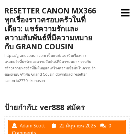
Skip
RESETTER CANON MX366
to
O
M
content
ทุกเรื่องราวครอบครัวในที่
เดียว: แชร์ความรักและ
ความสัมพันธ์ที่มีความหมาย
กับ GRAND COUSIN
https://grandcousin.com เป็นแหล่งแบ่งปันเรื่องราว
ครอบครัวที่น่ารักและความสัมพันธ์ที่มีความหมาย ร่วมกัน
สร้างความทรงจำที่ยิ่งใหญ่และสร้างความเชื่อมั่นในความรัก
ของครอบครัวกับ Grand Cousin download resetter
canon ip2770 ekohasan
ป้ายกำกับ:
ver888 สมัคร
Adam Scott
22 มิถุนายน 2025
0
Comments