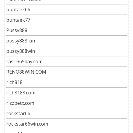
puntaek66
puntaek77
Pussy888
pussy888fun
pussy888win
rasri365day.com
RENO88WIN.COM
rich818
rich8188.com
rizzbetx.com
rockstar66
rockstar66win.com