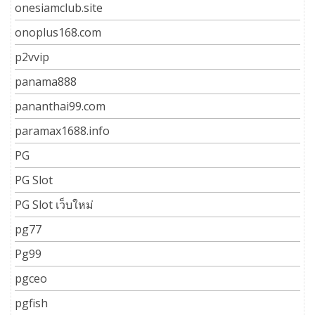
onesiamclub.site
onoplus168.com
p2vvip
panama888
pananthai99.com
paramax1688.info
PG
PG Slot
PG Slot เว็บใหม่
pg77
Pg99
pgceo
pgfish