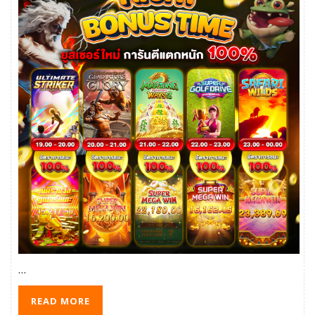
…
READ MORE