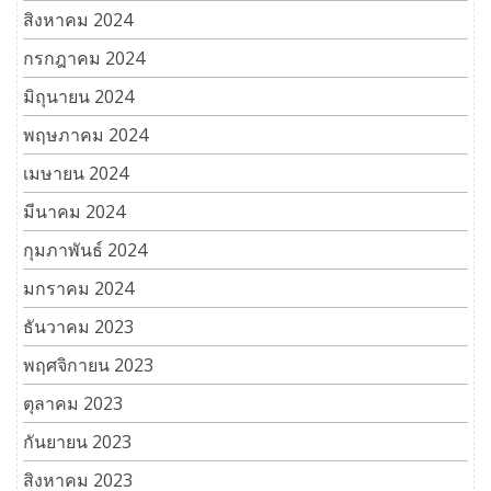
สิงหาคม 2024
กรกฎาคม 2024
มิถุนายน 2024
พฤษภาคม 2024
เมษายน 2024
มีนาคม 2024
กุมภาพันธ์ 2024
มกราคม 2024
ธันวาคม 2023
พฤศจิกายน 2023
ตุลาคม 2023
กันยายน 2023
สิงหาคม 2023