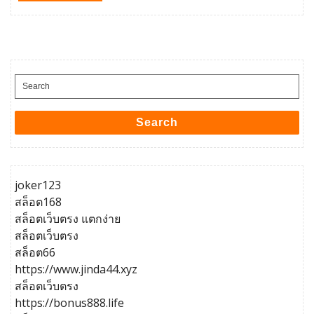
Search
for:
Search
joker123
สล็อต168
สล็อตเว็บตรง แตกง่าย
สล็อตเว็บตรง
สล็อต66
https://www.jinda44.xyz
สล็อตเว็บตรง
https://bonus888.life