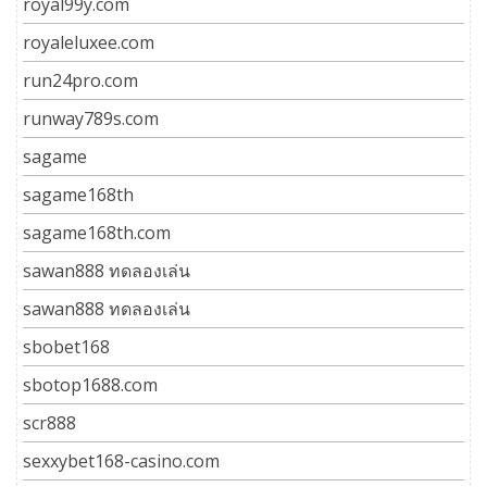
royal99y.com
royaleluxee.com
run24pro.com
runway789s.com
sagame
sagame168th
sagame168th.com
sawan888 ทดลองเล่น
sawan888 ทดลองเล่น
sbobet168
sbotop1688.com
scr888
sexxybet168-casino.com