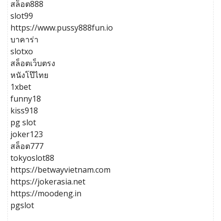
สล็อต888
slot99
https://www.pussy888fun.io
บาคาร่า
slotxo
สล็อตเว็บตรง
หนังโป๊ไทย
1xbet
funny18
kiss918
pg slot
joker123
สล็อต777
tokyoslot88
https://betwayvietnam.com
https://jokerasia.net
https://moodeng.in
pgslot