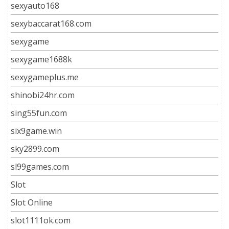
sexyauto168
sexybaccarat168.com
sexygame
sexygame1688k
sexygameplus.me
shinobi24hr.com
sing55fun.com
six9game.win
sky2899.com
sl99games.com
Slot
Slot Online
slot1111ok.com