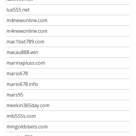
lux555.net
m4newonline.com
m4newonline.com
mac1bet789.com
macau888.win
marinapluss.com
mario678
mario678.info
mars95
meekin365day.com
mib555s.com
mmgoldsbets.com