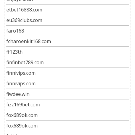
etbet16888.com
eu369clubs.com
faro168
fcharoenkit168.com
ff123th
finfinbet789.com
finnivips.com
finnivips.com
fiwdee.win
fizz169bet.com
fox689ok.com
fox689ok.com