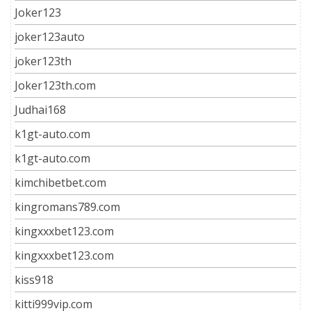
Joker123
joker123auto
joker123th
Joker123th.com
Judhai168
k1gt-auto.com
k1gt-auto.com
kimchibetbet.com
kingromans789.com
kingxxxbet123.com
kingxxxbet123.com
kiss918
kitti999vip.com