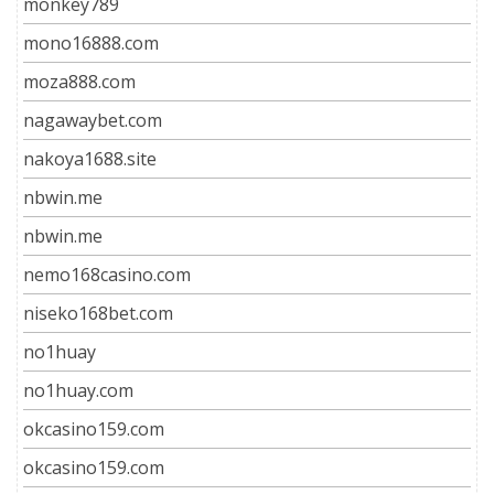
monkey789
mono16888.com
moza888.com
nagawaybet.com
nakoya1688.site
nbwin.me
nbwin.me
nemo168casino.com
niseko168bet.com
no1huay
no1huay.com
okcasino159.com
okcasino159.com