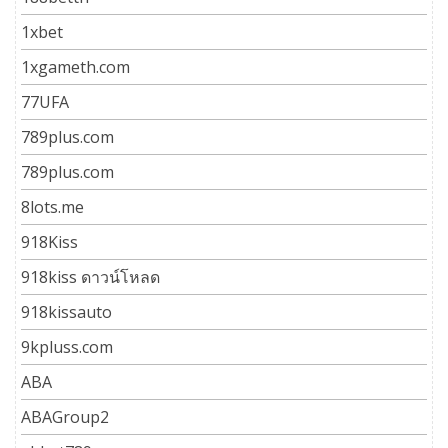
1xbet
1xgameth.com
77UFA
789plus.com
789plus.com
8lots.me
918Kiss
918kiss ดาวน์โหลด
918kissauto
9kpluss.com
ABA
ABAGroup2