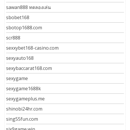
sawan888 ทดลองเล่น
sbobet168
sbotop1688.com
scr888
sexxybet168-casino.com
sexyauto168
sexybaccarat168.com
sexygame
sexygame1688k
sexygameplus.me
shinobi24hr.com
sing55fun.com
six9game.win