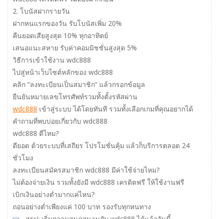
2. โบนัสฝากรายวัน
ฝากหนแรกของวัน รับโบนัสเพิ่ม 20%
คืนยอดเสียสูงสุด 10% ทุกอาทิตย์
เสนอแนะสหาย รับค่าคอมมิชชั่นสูงสุด 5%
วิธีการเข้าใช้งาน wdc888
ไปสู่หน้าเว็บไซต์หลักของ wdc888
คลิก “ลงทะเบียนเป็นสมาชิก” แล้วกรอกข้อมูล
ยืนยันหมายเลขโทรศัพท์รวมทั้งตั้งรหัสผ่าน
wdc888
เข้าสู่ระบบ ได้โดยทันที รวมทั้งเลือกเกมที่คุณอยากได้
คำถามที่พบบ่อยเกี่ยวกับ wdc888
wdc888 ดีไหม?
ดียอด ด้วยระบบที่เสถียร โปรโมชั่นคุ้ม แล้วก็บริการตลอด 24
ชั่วโมง
ลงทะเบียนสมัครสมาชิก wdc888 มีค่าใช้จ่ายไหม?
ไม่ต้องจ่ายเงิน รวมทั้งยังมี wdc888 เครดิตฟรี ให้ใช้งานฟรี
เบิกเงินอย่างต่ำมากแค่ไหน?
ถอนอย่างต่ำเพียงแค่ 100 บาท รองรับทุกหนทาง
สรุป: เริ่มความสนุกสนานกับ wdc888 ได้แล้ววันนี้