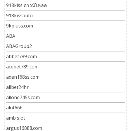
918kiss ดาวน์โหลด
918kissauto
9kpluss.com
ABA
ABAGroup2
abbet789.com
acebet789.com
aden168ss.com
allbet24hr
allone745s.com
alot666
amb slot
argus16888.com