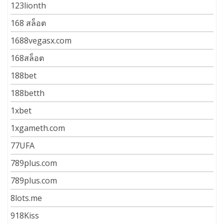
123lionth
168 สล็อต
1688vegasx.com
168สล็อต
188bet
188betth
1xbet
1xgameth.com
77UFA
789plus.com
789plus.com
8lots.me
918Kiss