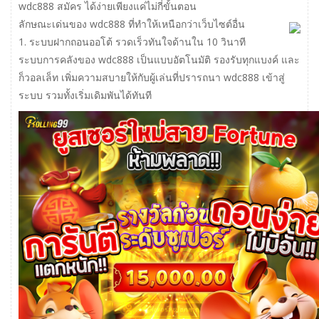
wdc888 สมัคร ได้ง่ายเพียงแค่ไม่กี่ขั้นตอน
ลักษณะเด่นของ wdc888 ที่ทำให้เหนือกว่าเว็บไซต์อื่น
1. ระบบฝากถอนออโต้ รวดเร็วทันใจด้านใน 10 วินาที
ระบบการคลังของ wdc888 เป็นแบบอัตโนมัติ รองรับทุกแบงค์ และ
ก็วอลเล็ท เพิ่มความสบายให้กับผู้เล่นที่ปรารถนา wdc888 เข้าสู่
ระบบ รวมทั้งเริ่มเดิมพันได้ทันที