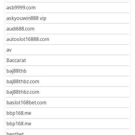
asb9999.com
askyouwin888 vip
audi688.com
autoslot16888.com
av
Baccarat
baj88thb
baj88thbz.com
baj88thbz.com
baslot168bet.com
bbp168.me
bbp168.me
bestbet