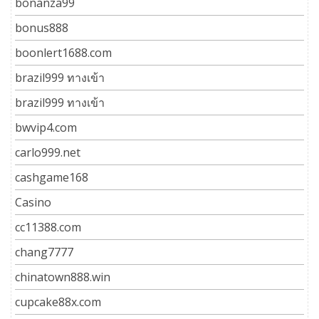
bonanza99
bonus888
boonlert1688.com
brazil999 ทางเข้า
brazil999 ทางเข้า
bwvip4.com
carlo999.net
cashgame168
Casino
cc11388.com
chang7777
chinatown888.win
cupcake88x.com