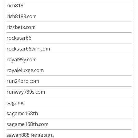
rich818
rich8188.com
rizzbetx.com
rockstar66
rockstar66win.com
royal99y.com
royaleluxee.com
run24pro.com
runway789s.com
sagame
sagame168th
sagame168th.com
sawan888 ทดลองเล่น