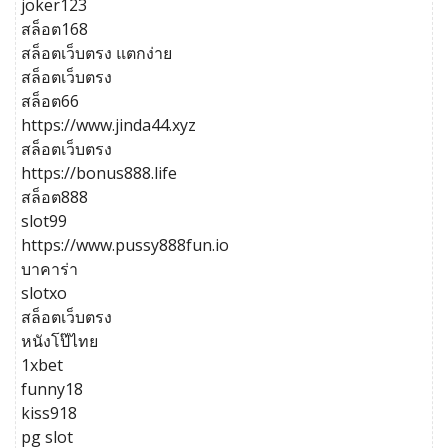
joker123
สล็อต168
สล็อตเว็บตรง แตกง่าย
สล็อตเว็บตรง
สล็อต66
https://www.jinda44.xyz
สล็อตเว็บตรง
https://bonus888.life
สล็อต888
slot99
https://www.pussy888fun.io
บาคาร่า
slotxo
สล็อตเว็บตรง
หนังโป๊ไทย
1xbet
funny18
kiss918
pg slot