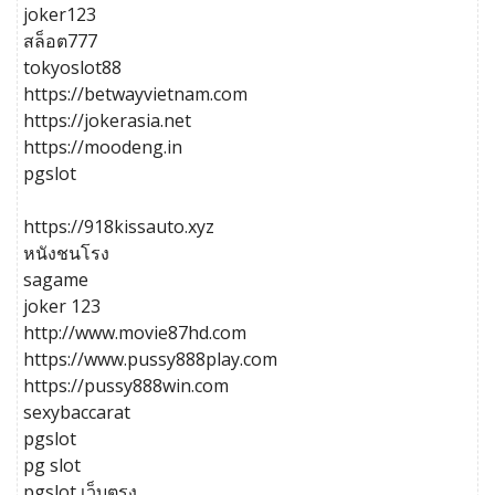
joker123
สล็อต777
tokyoslot88
https://betwayvietnam.com
https://jokerasia.net
https://moodeng.in
pgslot
https://918kissauto.xyz
หนังชนโรง
sagame
joker 123
http://www.movie87hd.com
https://www.pussy888play.com
https://pussy888win.com
sexybaccarat
pgslot
pg slot
pgslot เว็บตรง