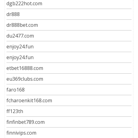
dgb222hot.com
dr888
dr888bet.com
du2477.com
enjoy24.fun
enjoy24.fun
etbet16888.com
eu369clubs.com
faro168
fcharoenkit168.com
ff123th
finfinbet789.com
finnivips.com