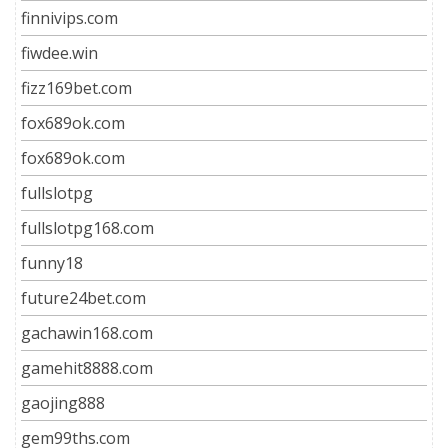
finnivips.com
fiwdee.win
fizz169bet.com
fox689ok.com
fox689ok.com
fullslotpg
fullslotpg168.com
funny18
future24bet.com
gachawin168.com
gamehit8888.com
gaojing888
gem99ths.com