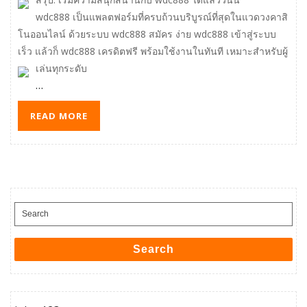
wdc888 เป็นแพลตฟอร์มที่ครบถ้วนบริบูรณ์ที่สุดในแวดวงคาสิ
โนออนไลน์ ด้วยระบบ wdc888 สมัคร ง่าย wdc888 เข้าสู่ระบบ
เร็ว แล้วก็ wdc888 เครดิตฟรี พร้อมใช้งานในทันที เหมาะสำหรับผู้
เล่นทุกระดับ
…
READ MORE
Search
for:
Search