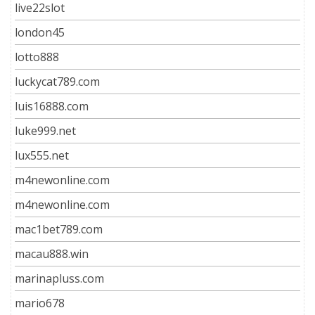
live22slot
london45
lotto888
luckycat789.com
luis16888.com
luke999.net
lux555.net
m4newonline.com
m4newonline.com
mac1bet789.com
macau888.win
marinapluss.com
mario678