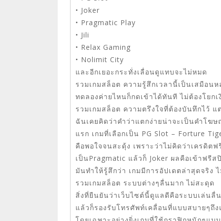
• Joker
• Pragmatic Play
• Jili
• Relax Gaming
• Nolimit City
และอีกเยอะกระทั่งเลื่อนดูแทบจะไม่หมด
รวมเกมสล็อต ความรู้สึกเวลานี้เป็นเสมือนหล
ทดลองค่ายไหนก็กดเข้าได้ทันที ไม่ต้องโยกเง
รวมเกมสล็อต ความตรึงใจที่ต้องบันทึกไว้ แ
ฉันเคยคิดว่าคำว่าแตกง่ายน่าจะเป็นคำโฆษ
แรก เกมที่เลือกเป็น PG Slot – Forture Tige
คือพอใจจนสะดุ้ง เพราะว่าไม่คิดว่าเครดิตฟ
เป็นPragmatic แล้วก็ Joker ผลคือเข้าฟรีสป
มันทำให้รู้สึกว่า เกมมีการอัปเดตล่าสุดจริง
รวมเกมสล็อต ระบบต่างๆลื่นมาก ไม่สะดุด
สิ่งที่ยืนยันว่าเว็บไซต์นี้ดูแลดีคือระบบเล่น
แล้วก็รองรับโทรศัพท์เคลื่อนที่แบบสบายๆถึง
โดยเฉพาะอย่างยิ่งเกมที่ใช้กราฟิกหนักๆแบบ