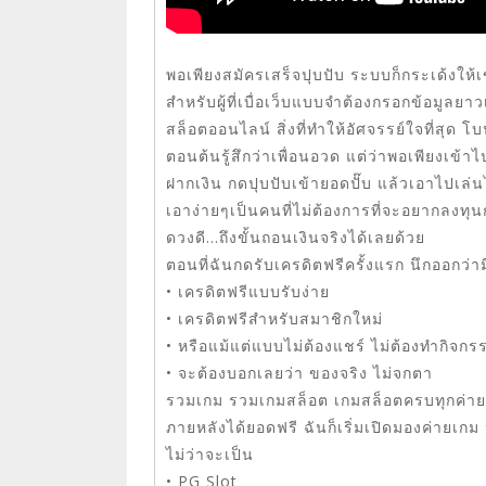
พอเพียงสมัครเสร็จปุบปับ ระบบก็กระเด้งให้เข้
สำหรับผู้ที่เบื่อเว็บแบบจำต้องกรอกข้อมูลยา
สล็อตออนไลน์ สิ่งที่ทำให้อัศจรรย์ใจที่สุด โบ
ตอนต้นรู้สึกว่าเพื่อนอวด แต่ว่าพอเพียงเข้าไ
ฝากเงิน กดปุบปับเข้ายอดปั๊บ แล้วเอาไปเล่นไ
เอาง่ายๆเป็นคนที่ไม่ต้องการที่จะอยากลงทุน
ดวงดี…ถึงขั้นถอนเงินจริงได้เลยด้วย
ตอนที่ฉันกดรับเครดิตฟรีครั้งแรก นึกออกว่า
• เครดิตฟรีแบบรับง่าย
• เครดิตฟรีสำหรับสมาชิกใหม่
• หรือแม้แต่แบบไม่ต้องแชร์ ไม่ต้องทำกิจกร
• จะต้องบอกเลยว่า ของจริง ไม่จกตา
รวมเกม รวมเกมสล็อต เกมสล็อตครบทุกค่าย
ภายหลังได้ยอดฟรี ฉันก็เริ่มเปิดมองค่ายเก
ไม่ว่าจะเป็น
• PG Slot