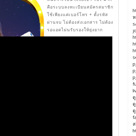
คือระบบลงทะเบียนสมัครสมาชิก
h
ใช้เพียงแค่เบอร์โทร + ตั้งรหัส
ห
ผ่านจบ ไม่ต้องส่งเอกสาร ไม่ต้อง
s
รอแอดไม่นรับรองให้ยุ่งยาก
j
h
h
h
s
p
p
p
f
l
ด
ด
ด
f
ส
h