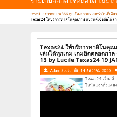
รวมเกมสล็อต เชื่อถือได้ ไม่มี
resetter canon mx366 ทุกเรื่องราวครอบครัวในที่เดี
Texas24 ให้บริการคาสิโนคุณภาพ แบรนด์เชื่อถือได้ เก
Texas24 ให้บริการคาสิโนคุณภา
เล่นได้ทุกเกม เกมฮิตตลอดกาล ร
13 by Lucile Texas24 19 J
Adam Scott
14 ธันวาคม 2025
Texas24 เว็บสล็อต
โบนัสแจกตั้งแต่ยัง