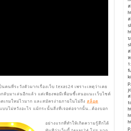
ส
h
ส
s
h
บ
s
ส
ห
1
f
k
p
็นคนที่ระวังตัวมากเรื่องเว็บ texas24 เพราะเหตุว่าเคย
j
กลับมาเล่นอีกแล้ว แต่เพียงพอมีเพื่อนซี้เสนอแนะเว็บไซต์
ส
ปเดตเกมใหม่ไวมาก และสมัครง่ายภายในไม่ถึง
สล็อต
t
ไม่หวังอะไร แม้กระนั้นสิ่งที่เจอต่อจากนั้น…ต้องบอก
h
h
h
อย่างแรกที่ทำให้เกิดความรู้สึกได้
p
ทันทีว่าเว็บนี้ texas24 โปร มาก