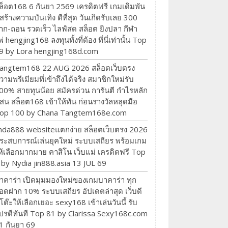
ล็อต168 6 กันยา 2569 เครดิตฟรี เกมเดิมพัน
ี่สร้างความบันเทิง ดีที่สุด วันเกิดรับเลย 300
าก-ถอน รวดเร็ว ไลฟ์สด สล็อต ยิงปลา กีฬา
พ่ hengjing168 ลงทุนทั้งที่ต้อง ที่นี่เท่านั้น Top
9 by Lora hengjing168d.com
angtem168 22 AUG 2026 สล็อตเว็บตรง
วามพรีเมียมที่เข้าถึงได้จริง สมาชิกใหม่รับ
00% สายทุนน้อย สมัครด่วน การันตี กำไรหลัก
สน สล็อต168 เข้าให้ทัน ก่อนรางวัลหลุดมือ
op 100 by Chana Tangtem168e.com
inda888 websiteแตกง่าย สล็อตเว็บตรง 2026
ระสบการณ์เล่นยุคใหม่ ระบบเสถียร พร้อมเกม
ห้เลือกมากมาย คาสิโน เว็บแม่ เครดิตฟรี Top
 by Nydia jin888.asia 13 JUL 69
าคาร่า เปิดมุมมองใหม่ของเกมบาคาร่า ทุก
อดฝาก 10% ระบบเสถียร อัปเดตล่าสุด เว็บดี
ีโต๊ะให้เลือกเยอะ sexy168 เข้าเล่นวันนี้ รับ
ปรดีทันที Top 81 by Clarissa Sexy168c.com
1 กันยา 69