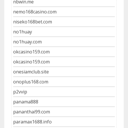
nbwin.me
nemo168casino.com
niseko168bet.com
no1huay
no1huay.com
okcasino159.com
okcasino159.com
onesiamclub.site
onoplus168.com
p2vvip
panama888
pananthai99.com
paramax1688.info