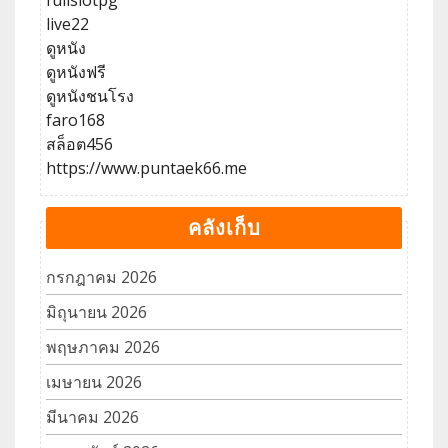
live22
ดูหนัง
ดูหนังฟรี
ดูหนังชนโรง
faro168
สล็อต456
https://www.puntaek66.me
คลังเก็บ
กรกฎาคม 2026
มิถุนายน 2026
พฤษภาคม 2026
เมษายน 2026
มีนาคม 2026