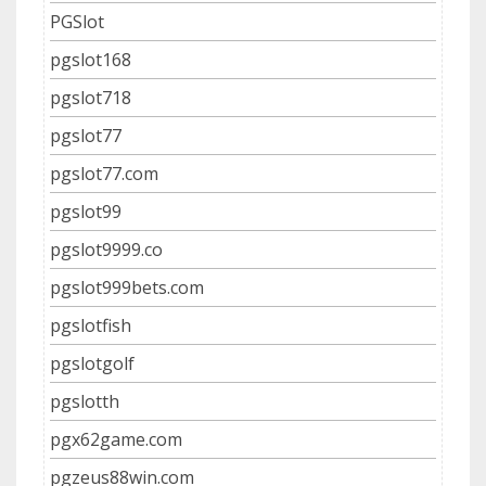
PGSlot
pgslot168
pgslot718
pgslot77
pgslot77.com
pgslot99
pgslot9999.co
pgslot999bets.com
pgslotfish
pgslotgolf
pgslotth
pgx62game.com
pgzeus88win.com