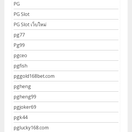
PG
PG Slot
PG Slot เว็บใหม่
pg77
Pg99
pgceo
pgfish
pggold168bet.com
pgheng
pgheng99
pgjoker69
pgk44
pglucky168.com