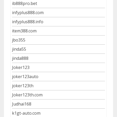
ib888pro.bet
infyplus888.com
infyplus888.info
item388.com
jbo355
jinda55
jinda888
Joker123
joker123auto
joker123th
Joker123th.com
Judhai168
k1gt-auto.com