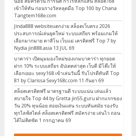
น้อย สมัครด่วน การันตี กำไรหลักแสน สล็อต168
เข้าให้ทัน ก่อนรางวัลหลุดมือ Top 100 by Chana
Tangtem168e.com
Jinda888 websiteแตกง่าย สล็อตเว็บตรง 2026
ประสบการณ์เล่นยุคใหม่ ระบบเสถียร พร้อมเกมให้
เลือกมากมาย คาสิโน เว็บแม่ เครดิตฟรี Top 7 by
Nydia jin888.asia 13 JUL 69
บาคาร่า เปิดมุมมองใหม่ของเกมบาคาร่า ทุกยอด
ฝาก 10% ระบบเสถียร อัปเดตล่าสุด เว็บดี มีโต๊ะให้
เลือกเยอะ sexy168 เข้าเล่นวันนี้ รับโปรดีทันที Top
81 by Clarissa Sexy168c.com 11 กันยา 69
สล็อตเครดิตฟรี มาตรฐานดี ระบบแน่น เล่นแล้ว
สบายใจ Top 44 by Gretta jin55.guru ฝากแรกของ
วัน 20% ทุนน้อย สอยเงินแสน ระบบทันสมัย รองรับ
ทุกไลฟ์สไตล์ สล็อตเครดิตฟรี สมัครง่าย เล่นไว ถอน
ได้ไม่ติดขัด 1 กรกฎาคม 69