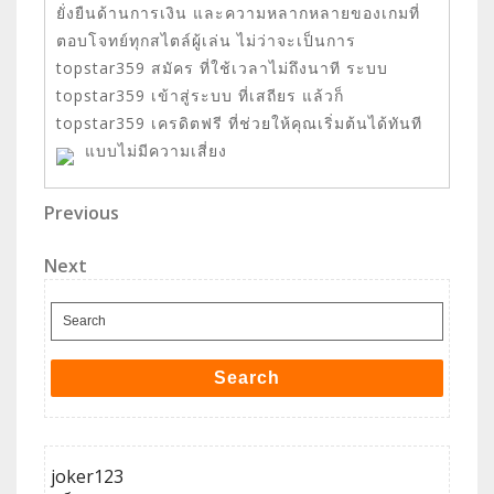
ยั่งยืนด้านการเงิน และความหลากหลายของเกมที่
ตอบโจทย์ทุกสไตล์ผู้เล่น ไม่ว่าจะเป็นการ
topstar359 สมัคร ที่ใช้เวลาไม่ถึงนาที ระบบ
topstar359 เข้าสู่ระบบ ที่เสถียร แล้วก็
topstar359 เครดิตฟรี ที่ช่วยให้คุณเริ่มต้นได้ทันที
แบบไม่มีความเสี่ยง
แนะแนว
Previous
Previous
Post
เรื่อง
Next
Next
Post
Search
for:
Search
joker123