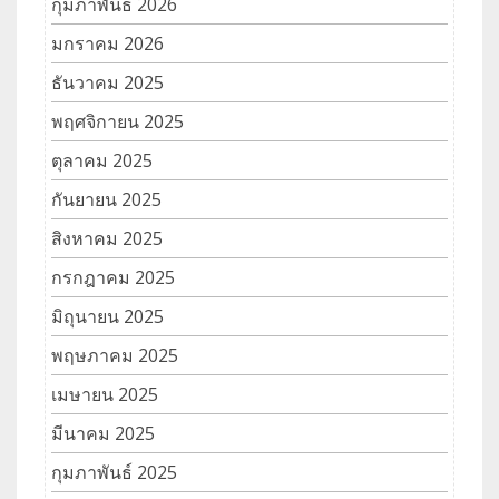
กุมภาพันธ์ 2026
มกราคม 2026
ธันวาคม 2025
พฤศจิกายน 2025
ตุลาคม 2025
กันยายน 2025
สิงหาคม 2025
กรกฎาคม 2025
มิถุนายน 2025
พฤษภาคม 2025
เมษายน 2025
มีนาคม 2025
กุมภาพันธ์ 2025