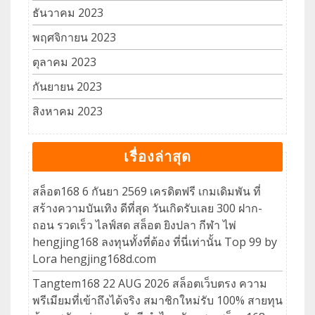
ธันวาคม 2023
พฤศจิกายน 2023
ตุลาคม 2023
กันยายน 2023
สิงหาคม 2023
เรื่องล่าสุด
สล็อต168 6 กันยา 2569 เครดิตฟรี เกมเดิมพัน ที่
สร้างความบันเทิง ดีที่สุด วันเกิดรับเลย 300 ฝาก-
ถอน รวดเร็ว ไลฟ์สด สล็อต ยิงปลา กีฬา ไพ่
hengjing168 ลงทุนทั้งที่ต้อง ที่นี่เท่านั้น Top 99 by
Lora hengjing168d.com
Tangtem168 22 AUG 2026 สล็อตเว็บตรง ความ
พรีเมียมที่เข้าถึงได้จริง สมาชิกใหม่รับ 100% สายทุน