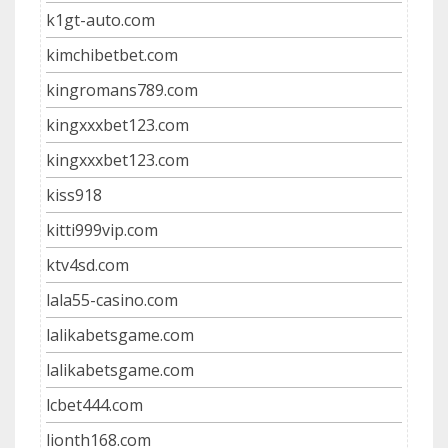
k1gt-auto.com
kimchibetbet.com
kingromans789.com
kingxxxbet123.com
kingxxxbet123.com
kiss918
kitti999vip.com
ktv4sd.com
lala55-casino.com
lalikabetsgame.com
lalikabetsgame.com
lcbet444.com
lionth168.com