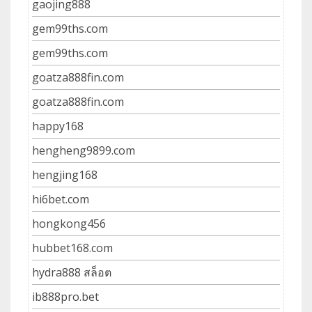
gaojing888
gem99ths.com
gem99ths.com
goatza888fin.com
goatza888fin.com
happy168
hengheng9899.com
hengjing168
hi6bet.com
hongkong456
hubbet168.com
hydra888 สล็อต
ib888pro.bet