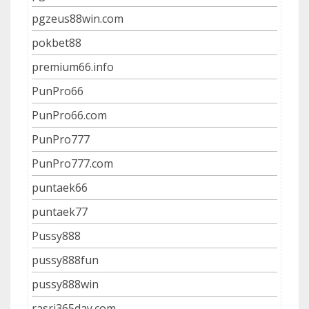
pgzeus88win.com
pokbet88
premium66.info
PunPro66
PunPro66.com
PunPro777
PunPro777.com
puntaek66
puntaek77
Pussy888
pussy888fun
pussy888win
rasri365day.com