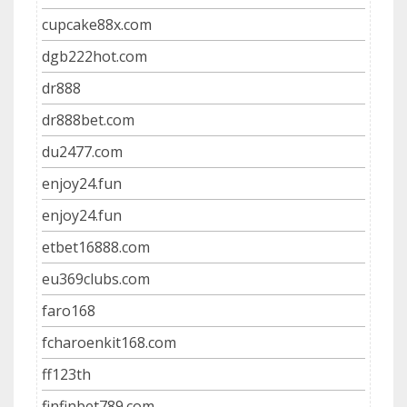
cupcake88x.com
dgb222hot.com
dr888
dr888bet.com
du2477.com
enjoy24.fun
enjoy24.fun
etbet16888.com
eu369clubs.com
faro168
fcharoenkit168.com
ff123th
finfinbet789.com