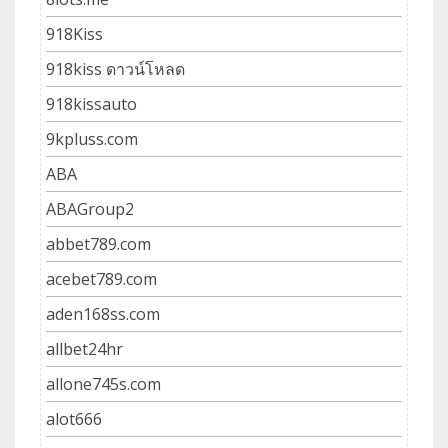
918Kiss
918kiss ดาวน์โหลด
918kissauto
9kpluss.com
ABA
ABAGroup2
abbet789.com
acebet789.com
aden168ss.com
allbet24hr
allone745s.com
alot666