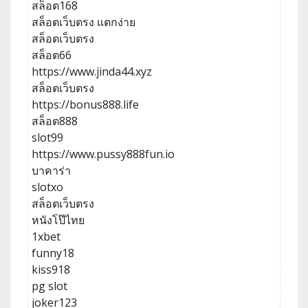
สล็อต168
สล็อตเว็บตรง แตกง่าย
สล็อตเว็บตรง
สล็อต66
https://www.jinda44.xyz
สล็อตเว็บตรง
https://bonus888.life
สล็อต888
slot99
https://www.pussy888fun.io
บาคาร่า
slotxo
สล็อตเว็บตรง
หนังโป๊ไทย
1xbet
funny18
kiss918
pg slot
joker123