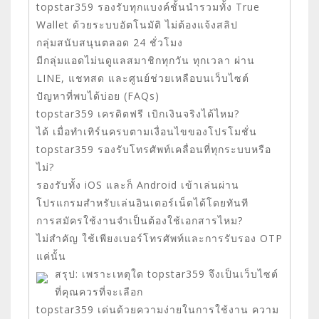
topstar359 รองรับทุกแบงค์ชั้นนำรวมทั้ง True
Wallet ด้วยระบบอัตโนมัติ ไม่ต้องแจ้งสลิป
กลุ่มสนับสนุนตลอด 24 ชั่วโมง
มีกลุ่มแอดไม่นดูแลสมาชิกทุกวัน ทุกเวลา ผ่าน
LINE, แชทสด และศูนย์ช่วยเหลือบนเว็บไซต์
ปัญหาที่พบได้บ่อย (FAQs)
topstar359 เครดิตฟรี เบิกเงินจริงได้ไหม?
ได้ เมื่อทำเทิร์นครบตามเงื่อนไขของโปรโมชั่น
topstar359 รองรับโทรศัพท์เคลื่อนที่ทุกระบบหรือ
ไม่?
รองรับทั้ง iOS และก็ Android เข้าเล่นผ่าน
โปรแกรมสำหรับเล่นอินเตอร์เน็ตได้โดยทันที
การสมัครใช้งานจำเป็นต้องใช้เอกสารไหม?
ไม่สำคัญ ใช้เพียงเบอร์โทรศัพท์และการรับรอง OTP
แค่นั้น
สรุป: เพราะเหตุใด topstar359 จึงเป็นเว็บไซต์
ที่คุณควรที่จะเลือก
topstar359 เด่นด้วยความง่ายในการใช้งาน ความ