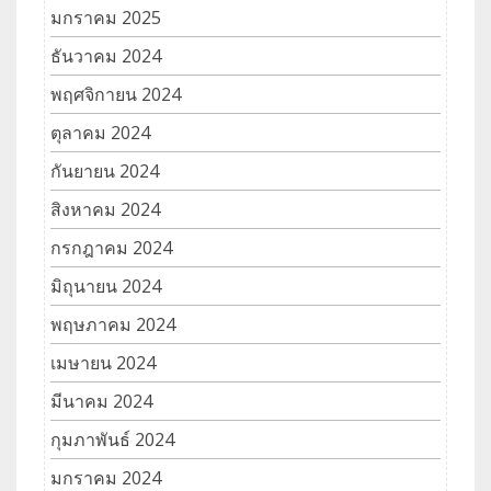
มกราคม 2025
ธันวาคม 2024
พฤศจิกายน 2024
ตุลาคม 2024
กันยายน 2024
สิงหาคม 2024
กรกฎาคม 2024
มิถุนายน 2024
พฤษภาคม 2024
เมษายน 2024
มีนาคม 2024
กุมภาพันธ์ 2024
มกราคม 2024