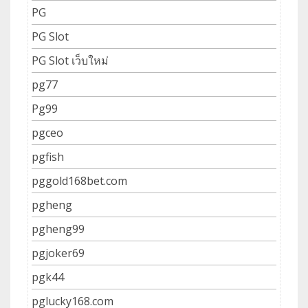
PG
PG Slot
PG Slot เว็บใหม่
pg77
Pg99
pgceo
pgfish
pggold168bet.com
pgheng
pgheng99
pgjoker69
pgk44
pglucky168.com