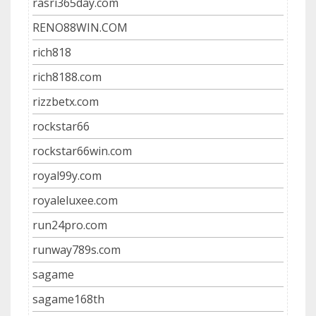
rasri365day.com
RENO88WIN.COM
rich818
rich8188.com
rizzbetx.com
rockstar66
rockstar66win.com
royal99y.com
royaleluxee.com
run24pro.com
runway789s.com
sagame
sagame168th