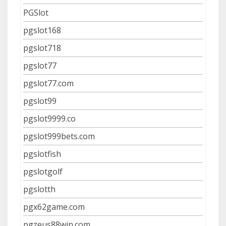
PGSlot
pgslot168
pgslot718
pgslot77
pgslot77.com
pgslot99
pgslot9999.co
pgslot999bets.com
pgslotfish
pgslotgolf
pgslotth
pgx62game.com
pgzeus88win.com