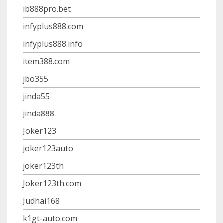
ib888pro.bet
infyplus888.com
infyplus888.info
item388.com
jbo355
jinda55
jinda888
Joker123
joker123auto
joker123th
Joker123th.com
Judhai168
k1gt-auto.com