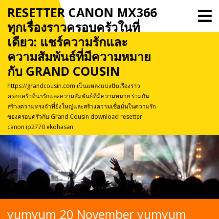
Skip
RESETTER CANON MX366
O
to
M
ทุกเรื่องราวครอบครัวในที่
content
เดียว: แชร์ความรักและ
ความสัมพันธ์ที่มีความหมาย
กับ GRAND COUSIN
https://grandcousin.com เป็นแหล่งแบ่งปันเรื่องราว
ครอบครัวที่น่ารักและความสัมพันธ์ที่มีความหมาย ร่วมกัน
สร้างความทรงจำที่ยิ่งใหญ่และสร้างความเชื่อมั่นในความรัก
ของครอบครัวกับ Grand Cousin download resetter
canon ip2770 ekohasan
yumyum 20 November yumyum