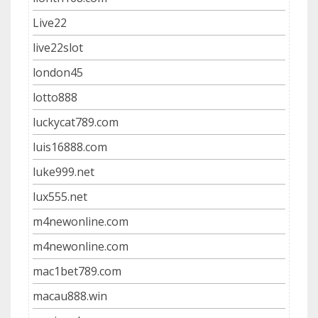
Live22
live22slot
london45
lotto888
luckycat789.com
luis16888.com
luke999.net
lux555.net
m4newonline.com
m4newonline.com
mac1bet789.com
macau888.win