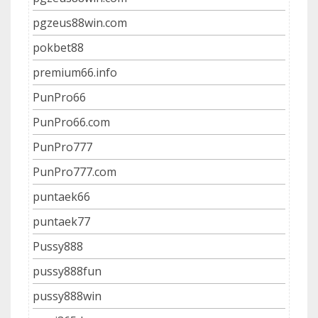
pgzeus88win.com
pokbet88
premium66.info
PunPro66
PunPro66.com
PunPro777
PunPro777.com
puntaek66
puntaek77
Pussy888
pussy888fun
pussy888win