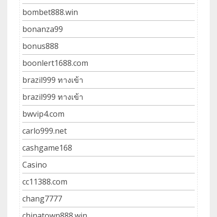
bombet888.win
bonanza99
bonus888
boonlert1688.com
brazil999 ทางเข้า
brazil999 ทางเข้า
bwvip4.com
carlo999.net
cashgame168
Casino
cc11388.com
chang7777
chinatown888.win