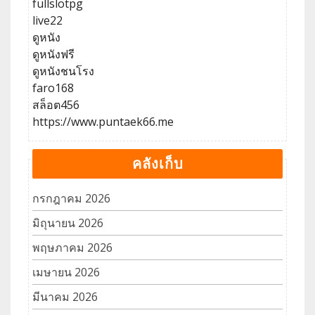
fullslotpg
live22
ดูหนัง
ดูหนังฟรี
ดูหนังชนโรง
faro168
สล็อต456
https://www.puntaek66.me
คลังเก็บ
กรกฎาคม 2026
มิถุนายน 2026
พฤษภาคม 2026
เมษายน 2026
มีนาคม 2026